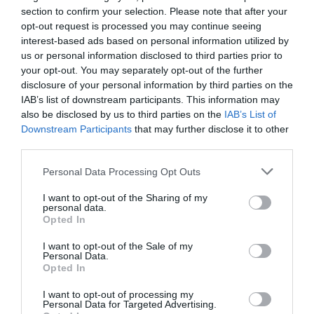
section to confirm your selection. Please note that after your
opt-out request is processed you may continue seeing
interest-based ads based on personal information utilized by
us or personal information disclosed to third parties prior to
your opt-out. You may separately opt-out of the further
disclosure of your personal information by third parties on the
Το Chanel Les Exclusifs de Chanel Gardénia είναι
IAB’s list of downstream participants. This information may
also be disclosed by us to third parties on the
IAB’s List of
ένα άρωμα που αποπνέει κομψότητα και
Downstream Participants
that may further disclose it to other
φινέτσα, με κύριες νότες λευκών λουλουδιών
third parties.
και πράσινες συμφωνίες. Η σύνθεση του
Personal Data Processing Opt Outs
περιλαμβάνει γαρδένια, άνθη πορτοκαλιάς και
I want to opt-out of the Sharing of my
τυμπερόζη, δημιουργώντας έναν αέρα
personal data.
Opted In
φρεσκάδας και ηρεμίας που προσελκύει όλες τις
αισθήσεις. Το άρωμα αυτό, πέρα από την
I want to opt-out of the Sale of my
Personal Data.
ξεχωριστή του αίσθηση, έχει τη δύναμη να
Opted In
χαλαρώνει και να ηρεμεί το πνεύμα, κάτι που
I want to opt-out of processing my
φαίνεται να εκτιμά ιδιαίτερα η Emma Stone.
Personal Data for Targeted Advertising.