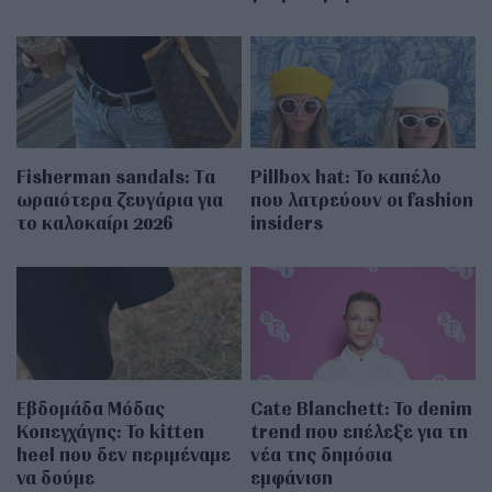
Fisherman sandals: Tα
Pillbox hat: Το καπέλο
ωραιότερα ζευγάρια για
που λατρεύουν οι fashion
το καλοκαίρι 2026
insiders
Εβδομάδα Μόδας
Cate Blanchett: Το denim
Κοπεγχάγης: Το kitten
trend που επέλεξε για τη
heel που δεν περιμέναμε
νέα της δημόσια
να δούμε
εμφάνιση