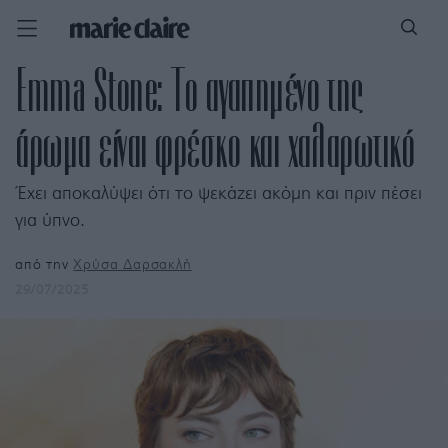
Emma Stone: Το αγαπημένο της
άρωμα είναι φρέσκο και χαλαρωτικό
Έχει αποκαλύψει ότι το ψεκάζει ακόμη και πριν πέσει
για ύπνο.
από την
Χρύσα Δαρσακλή
29/07/2025