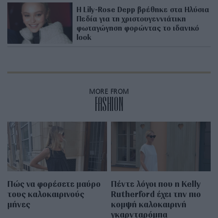
Η Lily-Rose Depp βρέθηκε στα Ηλύσια
Πεδία για τη χριστουγεννιάτικη
φωταγώγηση φορώντας το ιδανικό
look
MORE FROM
FASHION
Πώς να φορέσετε μαύρο
Πέντε λόγοι που η Kelly
τους καλοκαιρινούς
Rutherford έχει την πιο
μήνες
κομψή καλοκαιρινή
γκαρνταρόμπα