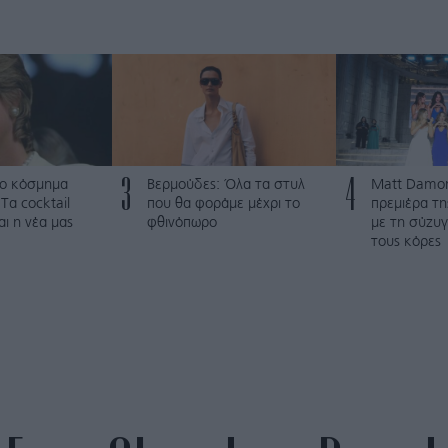
3
4
ο κόσμημα
Βερμούδες: Όλα τα στυλ
Matt Damon
Τα cocktail
που θα φοράμε μέχρι το
πρεμιέρα τ
αι η νέα μας
φθινόπωρο
με τη σύζυγ
τους κόρες