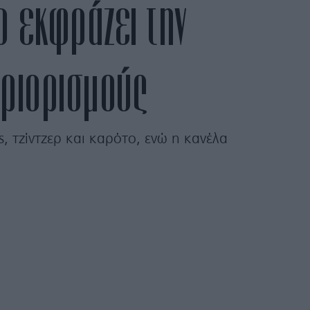
o εκφράζει την
εριορισμούς
 τζίντζερ και καρότο, ενώ η κανέλα