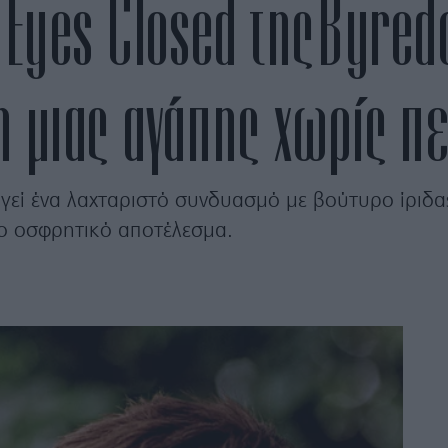
 Eyes Closed της Byred
η μιας αγάπης χωρίς π
εί ένα λαχταριστό συνδυασμό με βούτυρο ίριδας,
ο οσφρητικό αποτέλεσμα.