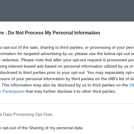
re -
Do Not Process My Personal Information
θρα μας
στα αποτελέσματα αναζήτησης
to opt-out of the sale, sharing to third parties, or processing of your per
aire.gr on Google
formation for targeted advertising by us, please use the below opt-out s
r selection. Please note that after your opt-out request is processed y
eing interest-based ads based on personal information utilized by us or
disclosed to third parties prior to your opt-out. You may separately opt-
ό κάποια ταξίδια στο εξωτερικό και δεν
losure of your personal information by third parties on the IAB’s list of
 προφέρουμε το όνομά της. Στη συνέχεια, το
. This information may also be disclosed by us to third parties on the
IA
Participants
that may further disclose it to other third parties.
ε την άφιξή της στην Ελλάδα και τώρα πια
Byredo
έο της λανσάρισμα. Η
είναι συνώνυμη
ς, της σκανδιναβικής -σε ποιον δεν αρέσει
l Data Processing Opt Outs
ής και του τι πραγματικά σημαίνει μοντέρνα
o opt-out of the Sharing of my personal data.