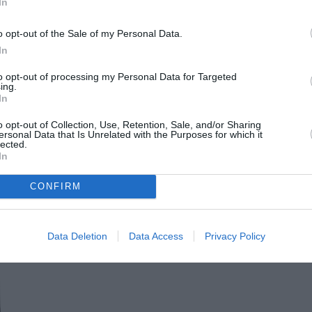
In
ένες μας εσάνς (Gypsy Water, Blanche, Bal
o opt-out of the Sale of my Personal Data.
ει μια νέα προσθήκη ανυπομονούμε τόσο για το
In
μπνευσή του. Το όνομά του αυτή τη φορά είναι
to opt-out of processing my Personal Data for Targeted
The Perfect Kiss
 «
» του Alasdair McLellan, η
ing.
In
λικό Βρετανό φωτογράφο για να απεικονίσει
o opt-out of Collection, Use, Retention, Sale, and/or Sharing
 διαφορά και διαχωρισμό. Μέσα από το
ersonal Data that Is Unrelated with the Purposes for which it
lected.
ας πάνω στον άλλον στα τυφλά,
In
ς, οικείες τους στιγμές εμπιστοσύνης.
CONFIRM
Data Deletion
Data Access
Privacy Policy