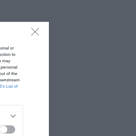
sonal or
ection to
ou may
 personal
out of the
 downstream
B’s List of