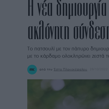
Η νέα δημιουργία
ακλόνητη σύνδεσ
Το πατσουλί με τον πάπυρο δημιουργ
με το κάρδαμο ολοκληρώνει ζεστά τ
από την
Έστα Πλακοκέφαλου
26/10/2022