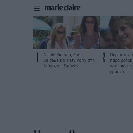
1
2
Nicole Kidman, Zoe
Περισσότερ
Saldaña και Katy Perry στη
παρά ρολόι: 
Μύκονο – Εικόνες
watches είν
εμμονή