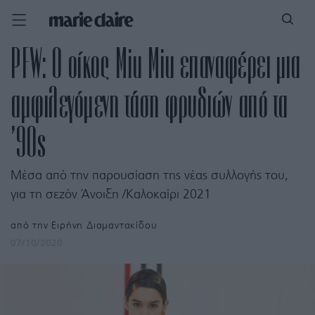
PFW: Ο οίκος Miu Miu επαναφέρει μια
αμφιλεγόμενη τάση φρυδιών από τα
’90s
Μέσα από την παρουσίαση της νέας συλλογής του,
για τη σεζόν Άνοιξη /Καλοκαίρι 2021
από την
Ειρήνη Διαμαντακίδου
07/10/2020