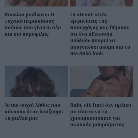
Russian pedicure: Η
Οι street style
τεχνική περιποίησης
εμφανίσεις της
ποδιών που γίνεται όλο
Κοπεγχάγης μας θύμισαν
και πιο δημοφιλής
ότι ένα αξεσουάρ
μαλλιών μπορεί να
απογειώσει ακόμη και το
πιο απλό look
Το πιο συχνό λάθος που
Baby oil: Γιατί δεν πρέπει
κάνουμε όταν λούζουμε
με τίποτα να το
τα μαλλιά μας
χρησιμοποιήσετε για
σκοπούς μαυρίσματος