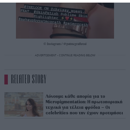
© Instagram / @patmcgrathreal
ADVERTISEMENT - CONTINUE READING BELOW
RELATED STORY
Λύνουμε κάθε απορία για το
Micropigmentation: Η πρωτοποριακή
τεχνική για τέλεια φρύδια – Οι
celebrities που την έχουν προτιμήσει