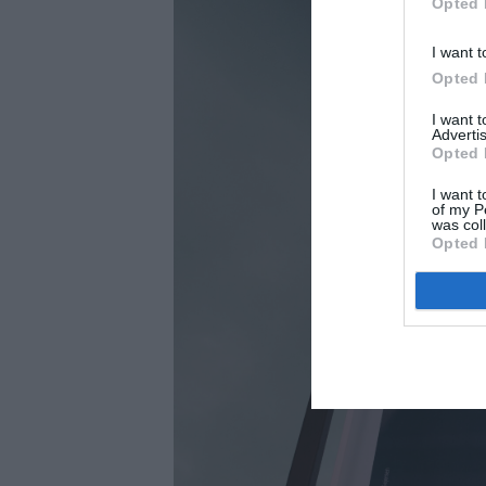
Opted 
I want t
Opted 
I want 
Advertis
Opted 
I want t
of my P
was col
Opted 