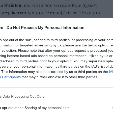
da Swinton,
και αυτό που καταλάβαμε σχεδόν
εν πρόκειται για μια κλασική έκθεση. Είναι μια
ία που χαρτογραφεί τη δημιουργική διαδρομή
αισθητικά
ίες ακολουθεί τον δικό της δρόμο,
,
re -
Do Not Process My Personal Information
to opt-out of the sale, sharing to third parties, or processing of your per
formation for targeted advertising by us, please use the below opt-out s
r selection. Please note that after your opt-out request is processed y
eing interest-based ads based on personal information utilized by us or
disclosed to third parties prior to your opt-out. You may separately opt-
losure of your personal information by third parties on the IAB’s list of
. This information may also be disclosed by us to third parties on the
IA
Participants
that may further disclose it to other third parties.
l Data Processing Opt Outs
o opt-out of the Sharing of my personal data.