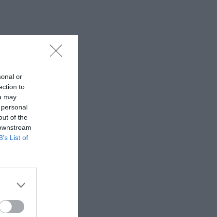
sonal or
ection to
ou may
 personal
out of the
 downstream
B’s List of