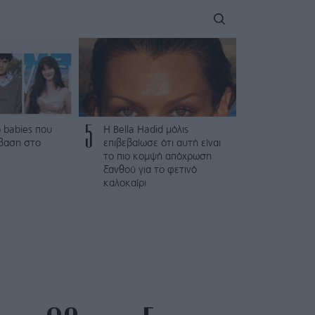
5
 babies που
Η Bella Hadid μόλις
βαση στο
επιβεβαίωσε ότι αυτή είναι
το πιο κομψή απόχρωση
ξανθού για το φετινό
καλοκαίρι