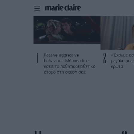
1
2
Passive aggressive
«Έχουμε και
behaviour: Μήπως είστε
μεγάλα μπε
εσείς το παθητικοεπιθετικό
έρωτα
άτομο στη σχέση σας;