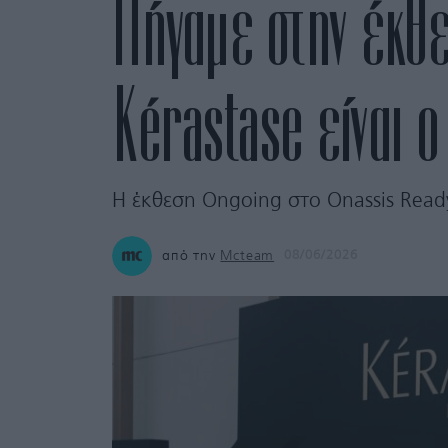
Πήγαμε στην έκθεσ
Kérastase είναι ο
Η έκθεση Ongoing στο Onassis Ready
από την
Mcteam
08/06/2026