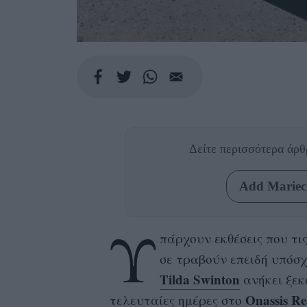
Δείτε περισσότερα άρ
Add Mariecl
Υ
πάρχουν εκθέσεις που τι
σε τραβούν επειδή υπόσχ
Tilda Swinton
ανήκει ξεκ
Onassis R
τελευταίες ημέρες στο