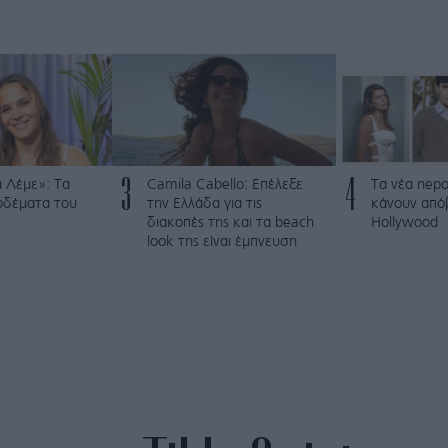
3
4
 Λέμε»: Τα
Camila Cabello: Επέλεξε
Τα νέα nepo
ρδέματα του
την Ελλάδα για τις
κάνουν από
διακοπές της και τα beach
Hollywood
look της είναι έμπνευση