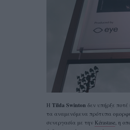
Tilda Swinton
Η
δεν υπήρξε ποτέ
τα αναμενόμενα πρότυπα ομορφιάς
συνεργασία με την
Kérastase
, η ο