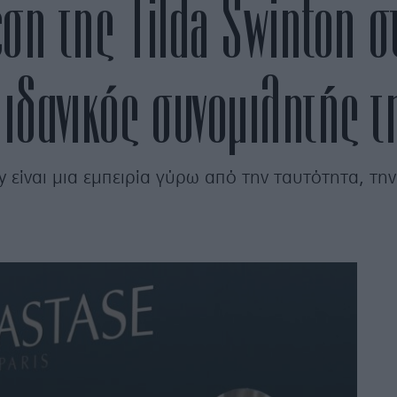
η της Tilda Swinton στ
 ιδανικός συνομιλητής τ
 είναι μια εμπειρία γύρω από την ταυτότητα, την