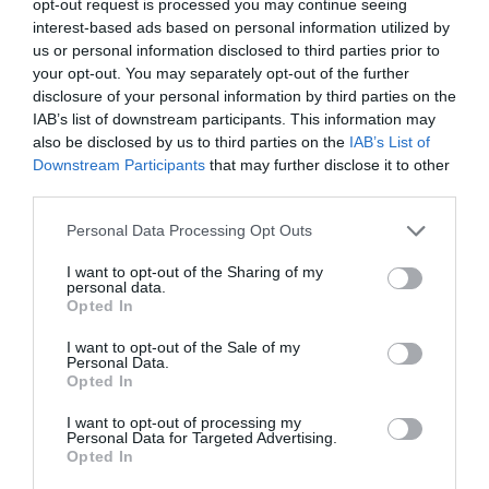
opt-out request is processed you may continue seeing
κολλαγόνο με αποτέλεσμα τη δημιουργία ενός
interest-based ads based on personal information utilized by
ισχυρότερου ιστού.-
us or personal information disclosed to third parties prior to
your opt-out. You may separately opt-out of the further
disclosure of your personal information by third parties on the
Οι οροί με βιταμίνη C που ξεχωρίζουμε και
IAB’s list of downstream participants. This information may
επιλέγουμε ξανά και ξανά
also be disclosed by us to third parties on the
IAB’s List of
Downstream Participants
that may further disclose it to other
third parties.
Personal Data Processing Opt Outs
I want to opt-out of the Sharing of my
personal data.
Opted In
I want to opt-out of the Sale of my
Personal Data.
Opted In
I want to opt-out of processing my
Personal Data for Targeted Advertising.
Opted In