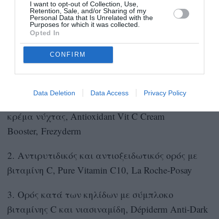
I want to opt-out of Collection, Use,
Retention, Sale, and/or Sharing of my
Personal Data that Is Unrelated with the
Purposes for which it was collected.
Opted In
CONFIRM
Φωτογραφία: Λευτέρης Σιαράπης
Data Deletion
Data Access
Privacy Policy
1. Booster που εμπλουτίζει με βιταμίνη C την
κρέμα νύχτας, Antioxidant Vit C Cream
Bοοster, Frezyderm
2. Αντιρυτιδικός και αντιοξειδωτικός ορός με
βιταμίνη C, Pure Vitamin C10, La Roche-Posay
3. Ορός κατά των κηλίδων με σύμπλοκο
βιταμίνης C και νιασιναμίδη, Dépiderm Anti-Dark