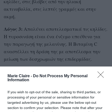
κηλίδες, στις βλάβες από την ηλιακή
ακτινοβολία, στις λεπτές γραμμές και στην
ακμή.
Λόγος 3:
Απαλύνει αποτελεσματικά τις κηλίδες.
Η τυροσινάση είναι ένα ένζυμο υπεύθυνο για
την παραγωγή της μελανίνης. Η Βιταμίνη C
αναστέλλει τη δράση της με αποτέλεσμα την
μείωση των δυσχρωμιών της επιδερμίδας.
Λόγος 4:
Μειώνει την ένταση των ουλών. Η
Marie Claire -
Do Not Process My Personal
δράση της κατά της θαμπής επιδερμίδας και η
Information
ιδιότητα της να χαρίζει λάμψη είναι γνωστές.
If you wish to opt-out of the sale, sharing to third parties, or
Λιγότερο γνωστό είναι πως η Βιταμίνη C
processing of your personal or sensitive information for
αντιμετωπίζει τις ουλές καθώς μπορεί να
targeted advertising by us, please use the below opt-out
section to confirm your selection. Please note that after your
διεγείρει τους ινοβλάστες να παράγουν