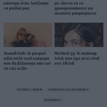
κάνουμε όταν λούζουμε
με τίποτα να το
τα μαλλιά μας
χρησιμοποιήσετε για
σκοπούς μαυρίσματος
Scandi bob: Το μίνιμαλ
Method 53: Το makeup
αλλά πολύ cool κούρεμα
trick που έχει γίνει viral
που θα βλέπουμε παντού
στο TikTok
τη νέα σεζόν
VITAMIN C SERUM
ΑΝΤΗΛΙΑΚΟ ΚΑΙ ΒΙΤΑΜΙΝΗ C
ΒΙΤΑΜΙΝΗ C