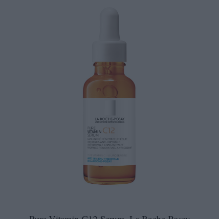
Pure Vitamin C12 Serum, La Roche-Posay