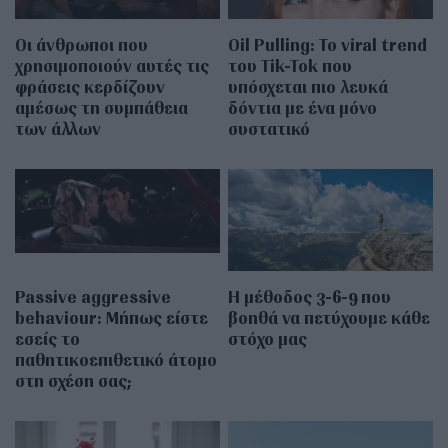
Οι άνθρωποι που
Oil Pulling: To viral trend
χρησιμοποιούν αυτές τις
του Tik-Tok που
φράσεις κερδίζουν
υπόσχεται πιο λευκά
αμέσως τη συμπάθεια
δόντια με ένα μόνο
των άλλων
συστατικό
Passive aggressive
Η μέθοδος 3-6-9 που
behaviour: Μήπως είστε
βοηθά να πετύχουμε κάθε
εσείς το
στόχο μας
παθητικοεπιθετικό άτομο
στη σχέση σας;