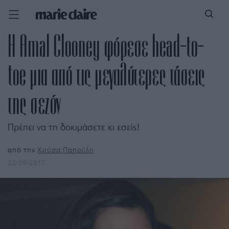
Η Amal Clooney φόρεσε head-to-
toe μια από τις μεγαλύτερες τάσεις
της σεζόν
Πρέπει να τη δοκιμάσετε κι εσείς!
από την
Χρύσα Παπούλη
22/09/2017