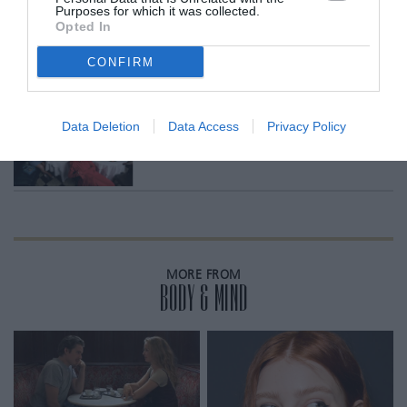
Purposes for which it was collected.
Opted In
RELATED STORY
CONFIRM
Data Deletion
Data Access
Privacy Policy
Το φαγητό ως σύμβολο πλούτου
MORE FROM
BODY & MIND