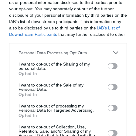
us or personal information disclosed to third parties prior to
your opt-out. You may separately opt-out of the further
disclosure of your personal information by third parties on the
IAB’s list of downstream participants. This information may
also be disclosed by us to third parties on the
IAB’s List of
Downstream Participants
that may further disclose it to other
third parties.
Personal Data Processing Opt Outs
Στο δρόμο για μια επαγγελματική συνάντηση
η Clooney εμφανίστηκε με μεταξωτό τοπ της
I want to opt-out of the Sharing of my
personal data.
Bottega Veneta στην απόχρωση της τερακότα, και
Opted In
μάλλινο σακάκι και φούστα σε China Red. Η
I want to opt-out of the Sale of my
Personal Data.
μονόχρωμη εμφάνισή της είναι το τέλειο
Opted In
παράδειγμα που μπορείτε να ακολουθήσετε εάν
I want to opt-out of processing my
θέλετε να δοκιμάσετε κι εσείς το look με άψογο,
Personal Data for Targeted Advertising.
Opted In
επαγγελματικό τρόπο.
I want to opt-out of Collection, Use,
Retention, Sale, and/or Sharing of my
ADVERTISEMENT - CONTINUE READING BELOW
Personal Data that Is Unrelated with the