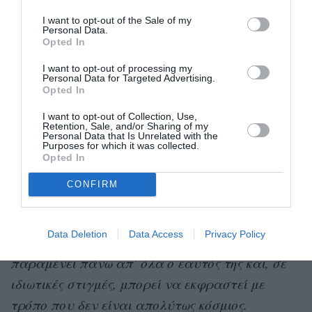
Η δημοσίευση κοινοποιήθηκε από το χρήστη Le Monde in English (@lemonde_en)
I want to opt-out of the Sale of my
Personal Data.
Opted In
I want to opt-out of processing my
H απάντηση της Brigitte Macron
Personal Data for Targeted Advertising.
Opted In
Απαντώντας στις αντιδράσεις, η Brigitte Macron
I want to opt-out of Collection, Use,
Retention, Sale, and/or Sharing of my
«λυπάται αν
δήλωσε στο γαλλικό μέσο Brut ότι
Personal Data that Is Unrelated with the
Purposes for which it was collected.
πλήγωσε γυναίκες θύματα»
, χαρακτηρίζοντας
Opted In
τα σχόλια που καταγράφηκαν στο βίντεο ως
CONFIRM
«
ιδιωτικά
». Ωστόσο πρόσθεσε ότι δεν μπορεί να
μετανιώσει γι’ αυτά, σημειώνοντας πως,
παρότι
Data Deletion
Data Access
Privacy Policy
είναι σύζυγος του προέδρου της Δημοκρατίας,
παραμένει πάνω απ’ όλα ο εαυτός της και, σε
ιδιωτικές στιγμές, μπορεί να εκφραστεί με
τρόπο που δεν είναι απολύτως κόσμιος.