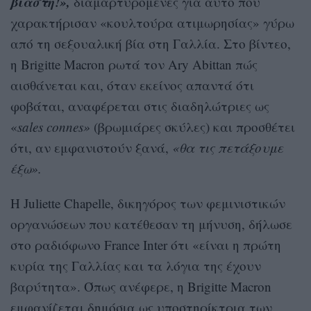
βιαστή!»,
διαμαρτυρόμενες για αυτό που
χαρακτήρισαν «κουλτούρα ατιμωρησίας» γύρω
από τη σεξουαλική βία στη Γαλλία. Στο βίντεο,
η Brigitte Macron ρωτά τον Ary Abittan πώς
αισθάνεται και, όταν εκείνος απαντά ότι
φοβάται, αναφέρεται στις διαδηλώτριες ως
«
sales connes»
(βρωμιάρες σκύλες) και προσθέτει
ότι, αν εμφανιστούν ξανά,
«θα τις πετάξουμε
έξω».
Η Juliette Chapelle, δικηγόρος των φεμινιστικών
οργανώσεων που κατέθεσαν τη μήνυση, δήλωσε
στο ραδιόφωνο France Inter ότι «είναι η πρώτη
κυρία της Γαλλίας και τα λόγια της έχουν
βαρύτητα». Όπως ανέφερε, η Brigitte Macron
εμφανίζεται δημόσια ως υποστηρίκτρια των