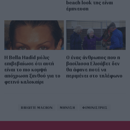
beach look της είναι
έμπνευση
Η Bella Hadid μόλις
Ο ένας άνθρωπος που η
επιβεβαίωσε ότι αυτή
βασίλισσα Ελισάβετ δεν
είναι το πιο κομψή
θα άφηνε ποτέ να
απόχρωση ξανθού για το
περιμένει στο τηλέφωνο
φετινό καλοκαίρι
BRIGITTE MACRON
ΜΗΝΥΣΗ
ΦΕΜΙΝΙΣΤΡΙΕΣ