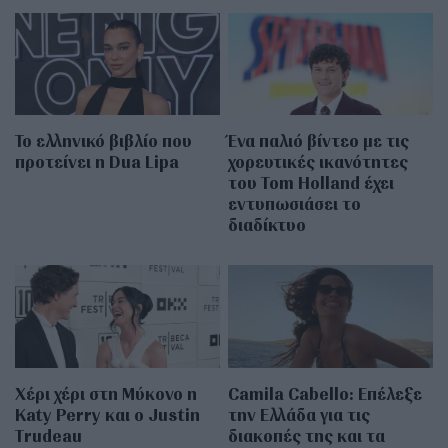
Το ελληνικό βιβλίο που
Ένα παλιό βίντεο με τις
προτείνει η Dua Lipa
χορευτικές ικανότητες
του Tom Holland έχει
εντυπωσιάσει το
διαδίκτυο
Χέρι χέρι στη Μύκονο η
Camila Cabello: Επέλεξε
Katy Perry και ο Justin
την Ελλάδα για τις
Trudeau
διακοπές της και τα