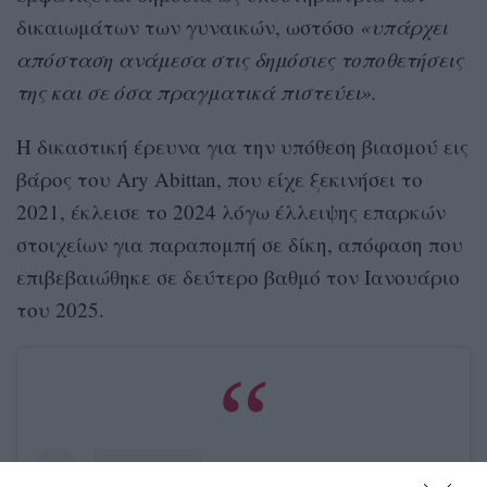
δικαιωμάτων των γυναικών, ωστόσο
«υπάρχει
απόσταση ανάμεσα στις δημόσιες τοποθετήσεις
της και σε όσα πραγματικά πιστεύει».
Η δικαστική έρευνα για την υπόθεση βιασμού εις
βάρος του Ary Abittan, που είχε ξεκινήσει το
2021, έκλεισε το 2024 λόγω έλλειψης επαρκών
στοιχείων για παραπομπή σε δίκη, απόφαση που
επιβεβαιώθηκε σε δεύτερο βαθμό τον Ιανουάριο
του 2025.