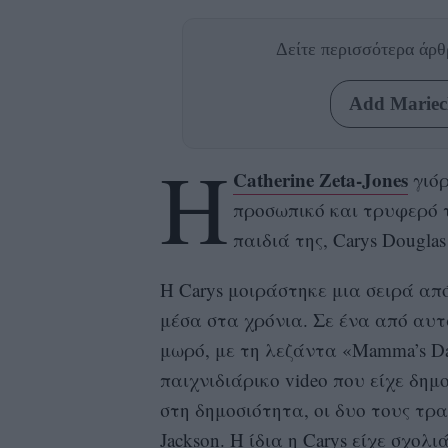
Δείτε περισσότερα άρ
Add Mariecl
Η
Catherine Zeta-Jones
γιόρ
προσωπικό και τρυφερό 
παιδιά της, Carys Douglas
Η Carys μοιράστηκε μια σειρά απ
μέσα στα χρόνια. Σε ένα από αυτ
μωρό, με τη λεζάντα «Mamma’s Da
παιχνιδιάρικο video που είχε δημ
στη δημοσιότητα, οι δυο τους τρα
Jackson. Η ίδια η Carys είχε σχολι