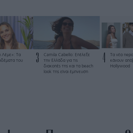
3
4
 Λέμε»: Τα
Camila Cabello: Επέλεξε
Τα νέα nepo
ρδέματα του
την Ελλάδα για τις
κάνουν από
διακοπές της και τα beach
Hollywood
look της είναι έμπνευση