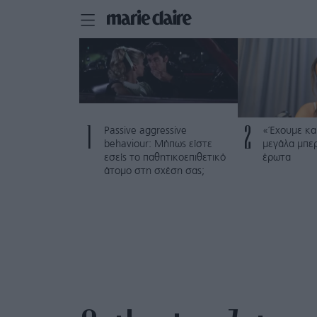
1
2
Passive aggressive
«Έχουμε και
behaviour: Μήπως είστε
μεγάλα μπε
εσείς το παθητικοεπιθετικό
έρωτα
άτομο στη σχέση σας;