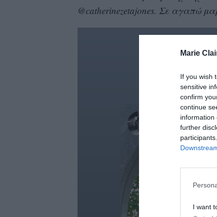
@catherinezetajones. Σε αγαπώ μ
Marie Clai
If you wish 
sensitive in
confirm you
continue se
information 
further disc
participants
Downstream 
Persona
I want t