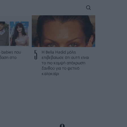
5
 babies που
Η Bella Hadid μόλις
βαση στο
επιβεβαίωσε ότι αυτή είναι
το πιο κομψή απόχρωση
ξανθού για το φετινό
καλοκαίρι