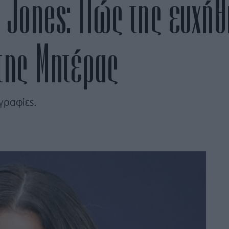
 Jones: Πώς της ευχήθη
 της Μητέρας
γραφίες.