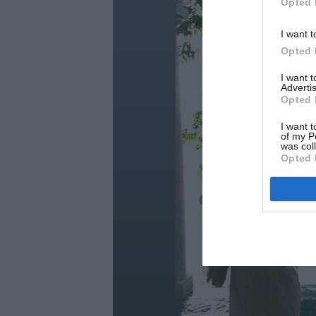
Opted 
I want t
Opted 
I want 
Advertis
Opted 
I want t
of my P
was col
Opted 