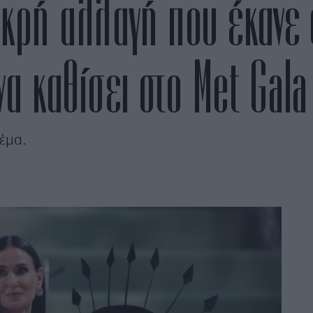
ικρή αλλαγή που έκανε
να καθίσει στο Met Gala
έμα.