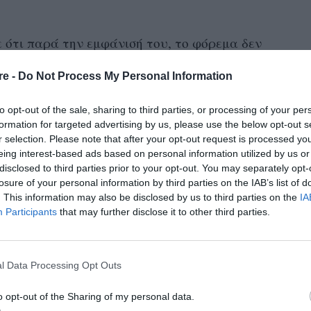
ε ότι παρά την εμφάνισή του, το φόρεμα δεν
ω μεταξύ, δήλωσε ότι εμπνεύστηκε από την
re -
Do Not Process My Personal Information
οκαλούσε το κολιέ Cartier.
to opt-out of the sale, sharing to third parties, or processing of your per
γμένο από vintage, αρχειακή ταπετσαρία»,
formation for targeted advertising by us, please use the below opt-out s
 επαναχρησιμοποιήσαμε κυριολεκτικά σε αυτή
r selection. Please note that after your opt-out request is processed y
eing interest-based ads based on personal information utilized by us or
ει σαν να ανθίζει στο χαλί και είναι
disclosed to third parties prior to your opt-out. You may separately opt-
.
losure of your personal information by third parties on the IAB’s list of
. This information may also be disclosed by us to third parties on the
IA
Participants
that may further disclose it to other third parties.
l Data Processing Opt Outs
o opt-out of the Sharing of my personal data.