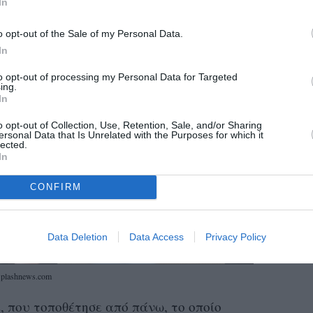
In
o opt-out of the Sale of my Personal Data.
In
to opt-out of processing my Personal Data for Targeted
ing.
In
o opt-out of Collection, Use, Retention, Sale, and/or Sharing
ersonal Data that Is Unrelated with the Purposes for which it
lected.
In
CONFIRM
Data Deletion
Data Access
Privacy Policy
plashnews.com
, που τοποθέτησε από πάνω, το οποίο