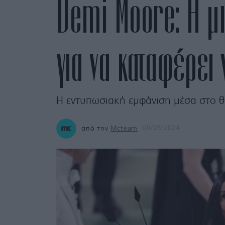
Demi Moore: Η μ
για να καταφέρει 
Η εντυπωσιακή εμφάνιση μέσα στο θ
από την
Mcteam
09/05/2024