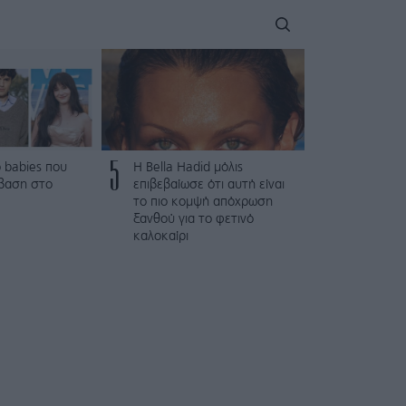
5
 babies που
Η Bella Hadid μόλις
βαση στο
επιβεβαίωσε ότι αυτή είναι
το πιο κομψή απόχρωση
ξανθού για το φετινό
καλοκαίρι