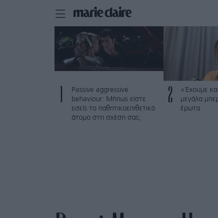
1
2
Passive aggressive
«Έχουμε και
behaviour: Μήπως είστε
μεγάλα μπε
εσείς το παθητικοεπιθετικό
έρωτα
άτομο στη σχέση σας;