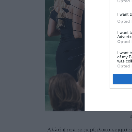
Opted 
I want t
Opted 
I want 
Advertis
Opted 
I want t
of my P
was col
Opted 
S
Αλλά ήταν το περίπλοκο κομμάτι