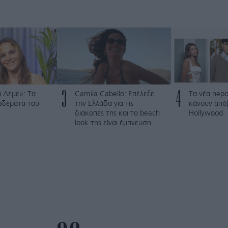
3
4
 Λέμε»: Τα
Camila Cabello: Επέλεξε
Τα νέα nepo
ρδέματα του
την Ελλάδα για τις
κάνουν από
διακοπές της και τα beach
Hollywood
look της είναι έμπνευση