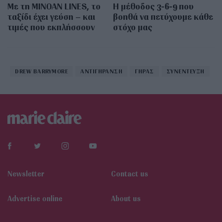
Με τη MINOAN LINES, το
Η μέθοδος 3-6-9 που
ταξίδι έχει γεύση – και
βοηθά να πετύχουμε κάθε
τιμές που εκπλήσσουν
στόχο μας
DREW BARRYMORE
ΑΝΤΙΓΗΡΑΝΣΗ
ΓΗΡΑΣ
ΣΥΝΕΝΤΕΥΞΗ
Newsletter
Contact us
Αdvertise online
About us