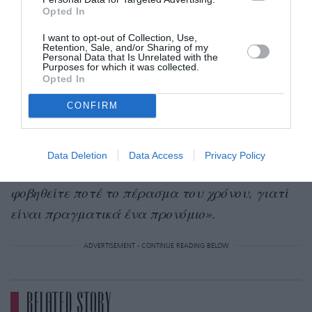
της ωρίμανσης.
«Ξέρω ότι τα κορίτσια είναι
Opted In
πολύ απορροφημένα με τη φροντίδα του
I want to opt-out of Collection, Use,
Retention, Sale, and/or Sharing of my
δέρματος, και είναι καλό αυτό. Όμως, όταν
Personal Data that Is Unrelated with the
Purposes for which it was collected.
μιλάμε για αντιγήρανση, δεν νομίζω ότι αυτό
Opted In
είναι το σωστό μήνυμα—για κανέναν».
CONFIRM
Αν είσαι τυχερός, θα
Κλείνοντας, τόνισε:
«
μεγαλώσεις.
Τα νεαρά κορίτσια δεν
Data Deletion
Data Access
Privacy Policy
χρειάζονται τίποτα για αντιγήρανση. Μην
φοβηθείτε ποτέ το πέρασμα του χρόνου, γιατί
είναι πραγματικά ένα προνόμιο».
ADVERTISEMENT - CONTINUE READING BELOW
RELATED STORY