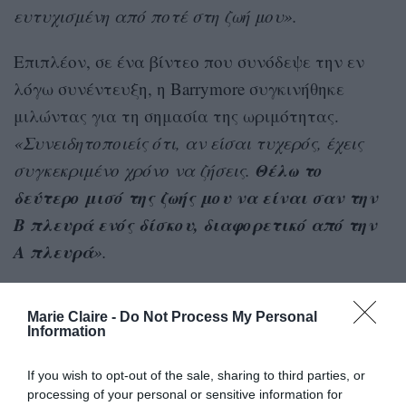
ευτυχισμένη από ποτέ στη ζωή μου»
.
Επιπλέον, σε ένα βίντεο που συνόδεψε την εν
λόγω συνέντευξη, η Barrymore συγκινήθηκε
μιλώντας για τη σημασία της ωριμότητας.
«Συνειδητοποιείς ότι, αν είσαι τυχερός, έχεις
Θέλω το
συγκεκριμένο χρόνο να ζήσεις.
δεύτερο μισό της ζωής μου να είναι σαν την
B πλευρά ενός δίσκου, διαφορετικό από την
A πλευρά
».
Marie Claire -
Do Not Process My Personal
Information
If you wish to opt-out of the sale, sharing to third parties, or
processing of your personal or sensitive information for