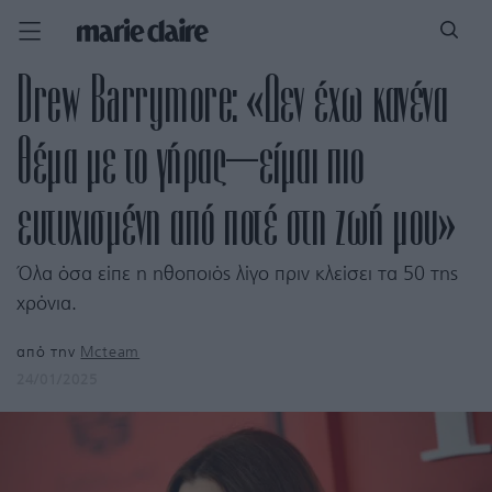
Drew Barrymore: «Δεν έχω κανένα
θέμα με το γήρας—είμαι πιο
ευτυχισμένη από ποτέ στη ζωή μου»
Όλα όσα είπε η ηθοποιός λίγο πριν κλείσει τα 50 της
χρόνια.
από την
Mcteam
24/01/2025