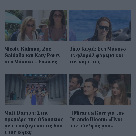
Nicole Kidman, Zoe
Βίκυ Καγιά: Στη Μύκονο
Saldaña και Katy Perry
με φλοράλ φόρεμα και
στη Μύκονο – Εικόνες
την κόρη της
Matt Damon: Στην
Η Miranda Kerr για τον
πρεμιέρα της Οδύσσειας
Orlando Bloom: «Είναι
με τη σύζυγο και τις δυο
σαν αδελφός μου»
τους κόρες