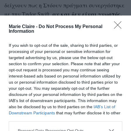
δείχνουν πως η Στόουν πράγματι συνεργάστηκε
αν και δεν είναι γνωστός,
με την Taylor Swift,
ως τώρα, ο ρόλος της.
Marie Claire -
Do Not Process My Personal
Information
Πέρα από τις αναφορές στους τυφώνες, τον
καυτό καιρό, τους βάλτους, η Φλόριντα είναι
If you wish to opt-out of the sale, sharing to third parties, or
processing of your personal or sensitive information for
επίσης σημαντική καθώς χρησίμευσε ως η
targeted advertising by us, please use the below opt-out
τοποθεσία για τις πρώτες εμφανίσεις της Swift
section to confirm your selection. Please note that after your
opt-out request is processed you may continue seeing
επιστρέφοντας στο The Eras Tour μετά τον
interest-based ads based on personal information utilized by
χωρισμό της με τον Joe Alwyn έπειτα από έξι
us or personal information disclosed to third parties prior to
your opt-out. You may separately opt-out of the further
χρόνια σχέσης.
disclosure of your personal information by third parties on the
IAB’s list of downstream participants. This information may
also be disclosed by us to third parties on the
IAB’s List of
Downstream Participants
that may further disclose it to other
third parties.
Personal Data Processing Opt Outs