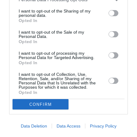
I want to opt-out of the Sharing of my
personal data.
Opted In
I want to opt-out of the Sale of my
Personal Data.
Opted In
I want to opt-out of processing my
Personal Data for Targeted Advertising.
Emma Stone
Η Taylor Swift και η
είναι φίλες από
Opted In
το 2008. Γνωρίστηκαν στα Βραβεία Young
I want to opt-out of Collection, Use,
Retention, Sale, and/or Sharing of my
Hollywood και από τότε η μία στηρίζει την άλλη
Personal Data that Is Unrelated with the
Purposes for which it was collected.
έμπρακτα.
Opted In
«Είναι πολύ σημαντικό να έχεις ανθρώπους που
CONFIRM
σε στηρίζουν. Η Emma, η Selena και εγώ έχουμε
τόσα πολλά που άλλαξαν στις ζωές όλα αυτά
Data Deletion
Data Access
Privacy Policy
τα χρόνια, αλλά η φιλία μας έμεινε η ίδια. Αυτό