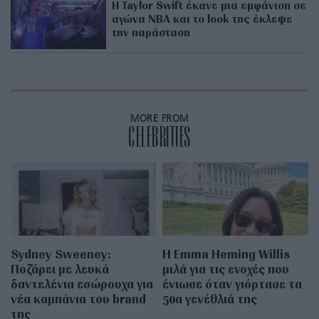
Η Taylor Swift έκανε μια εμφάνιση σε
αγώνα NBA και το look της έκλεψε
την παράσταση
MORE FROM
CELEBRITIES
Sydney Sweeney:
H Emma Heming Willis
Ποζάρει με λευκά
μιλά για τις ενοχές που
δαντελένια εσώρουχα για
ένιωσε όταν γιόρτασε τα
νέα καμπάνια του brand
50α γενέθλιά της
της