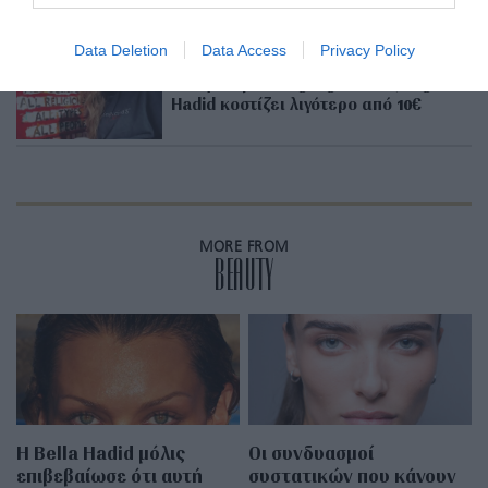
RELATED STORY
Data Deletion
Data Access
Privacy Policy
Το αγαπημένο highlighter της Gigi
Hadid κοστίζει λιγότερο από 10€
MORE FROM
BEAUTY
Η Bella Hadid μόλις
Οι συνδυασμοί
επιβεβαίωσε ότι αυτή
συστατικών που κάνουν