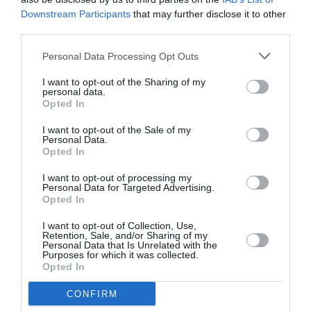
Downstream Participants
that may further disclose it to other
third parties.
Personal Data Processing Opt Outs
I want to opt-out of the Sharing of my
personal data.
Opted In
A post shared by Gigi Hadid (@gigihadid)
I want to opt-out of the Sale of my
Personal Data.
Opted In
Πρόσφατα στο μεταξύ,
την είδαμε να κάνει τις
I want to opt-out of processing my
Personal Data for Targeted Advertising.
πρώτες της βόλτες με καρότσι στους δρόμους
Opted In
της Νέας Υόρκης.
I want to opt-out of Collection, Use,
Retention, Sale, and/or Sharing of my
Personal Data that Is Unrelated with the
Purposes for which it was collected.
ADVERTISEMENT - CONTINUE READING BELOW
Opted In
CONFIRM