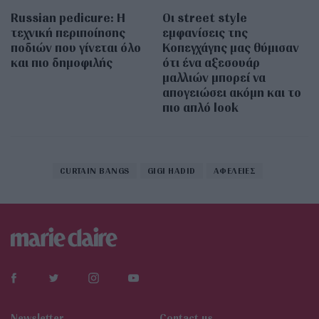
Russian pedicure: Η
Οι street style
τεχνική περιποίησης
εμφανίσεις της
ποδιών που γίνεται όλο
Κοπεγχάγης μας θύμισαν
και πιο δημοφιλής
ότι ένα αξεσουάρ
μαλλιών μπορεί να
απογειώσει ακόμη και το
πιο απλό look
CURTAIN BANGS
GIGI HADID
ΑΦΕΛΕΙΕΣ
Newsletter
Contact us