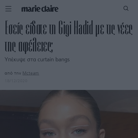
Εσείς είδατε τη Gigi Hadid με τις νέες
της αφέλειες;
Υπέκυψε στα curtain bangs
από την
Mcteam
18/12/2020