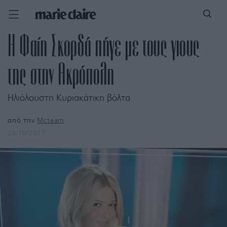
Η Φαίη Σκορδά πήγε με τους γιους
της στην Ακρόπολη
Ηλιόλουστη Κυριακάτικη βόλτα
από την
Mcteam
29/10/2017