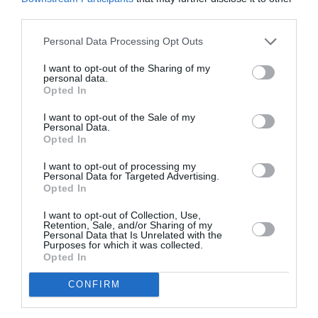
RELATED STORY
third parties.
Personal Data Processing Opt Outs
Η Φαίη Σκορδά έκανε την πιο σέξι
I want to opt-out of the Sharing of my
επιλογή από τα πέδιλα του φετινού
personal data.
καλοκαιριού
Opted In
I want to opt-out of the Sale of my
Personal Data.
Opted In
I want to opt-out of processing my
MORE FROM
Personal Data for Targeted Advertising.
CELEBRITIES
Opted In
I want to opt-out of Collection, Use,
Retention, Sale, and/or Sharing of my
Personal Data that Is Unrelated with the
Purposes for which it was collected.
Opted In
CONFIRM
Sydney Sweeney:
H Emma Heming Willis