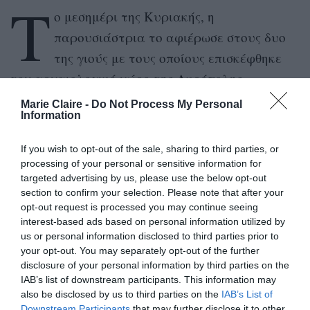
Τ
ο μεσημέρι της Κυριακής, η
παρουσιάστρια το αφιέρωσε στους δυο
της γιούς με τους οποίους επισκέφθηκε
τον αρχαιολογικό χώρο της Ακρόπολης.
Marie Claire -
Do Not Process My Personal
Στη φωτογραφία την οποία ανέβασε στον
Information
προσωπικό της λογαριασμό στο Instagram
If you wish to opt-out of the sale, sharing to third parties, or
φαίνεται η ίδια με τα δυο της αγοράκια, το
processing of your personal or sensitive information for
Δημήτρη και το Γιάννη δίπλα στον Παρθενώνα.
targeted advertising by us, please use the below opt-out
section to confirm your selection. Please note that after your
opt-out request is processed you may continue seeing
https://www.instagram.com/p/Ba1IAhilH2c/?taken-
interest-based ads based on personal information utilized by
by=fayskorda
us or personal information disclosed to third parties prior to
your opt-out. You may separately opt-out of the further
disclosure of your personal information by third parties on the
ADVERTISEMENT - CONTINUE READING BELOW
IAB’s list of downstream participants. This information may
also be disclosed by us to third parties on the
IAB’s List of
Downstream Participants
that may further disclose it to other