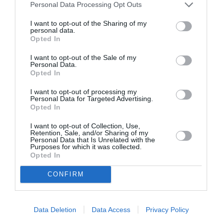
Personal Data Processing Opt Outs
I want to opt-out of the Sharing of my
personal data.
Opted In
I want to opt-out of the Sale of my
Personal Data.
Opted In
I want to opt-out of processing my
Personal Data for Targeted Advertising.
Opted In
I want to opt-out of Collection, Use,
Retention, Sale, and/or Sharing of my
Personal Data that Is Unrelated with the
Purposes for which it was collected.
Opted In
Τι είχε γράψει ο Νίκος
CONFIRM
Καζαντζάκης για τα μάρμαρα του
Παρθενώνα στο Βρετανικό
Μουσείο: «Αυτό είναι το ελληνικό
Data Deletion
Data Access
Privacy Policy