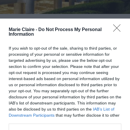
Μουσείο Ακρόπολης για
επιστροφή γλυπτών Παρθενώνα:
Marie Claire -
Do Not Process My Personal
Information
«Πολιτισμός δεν είναι μόνον οι
αρχαιότητες και τα έργα Τέχνης.
If you wish to opt-out of the sale, sharing to third parties, or
processing of your personal or sensitive information for
Είναι και οι σχέσεις και οι
targeted advertising by us, please use the below opt-out
συμπεριφορές των ανθρώπων»
section to confirm your selection. Please note that after your
opt-out request is processed you may continue seeing
By
Mcteam
interest-based ads based on personal information utilized by
us or personal information disclosed to third parties prior to
your opt-out. You may separately opt-out of the further
disclosure of your personal information by third parties on the
IAB’s list of downstream participants. This information may
also be disclosed by us to third parties on the
IAB’s List of
Downstream Participants
that may further disclose it to other
third parties.