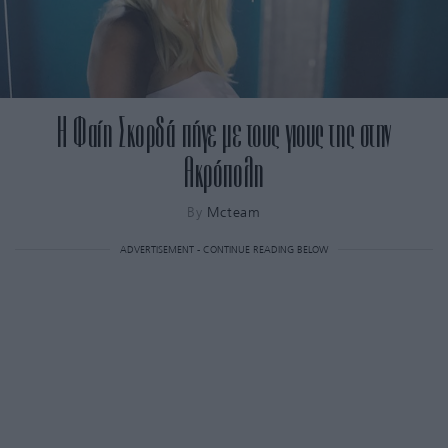
Η Φαίη Σκορδά πήγε με τους γιους της στην
Ακρόπολη
By
Mcteam
ADVERTISEMENT - CONTINUE READING BELOW