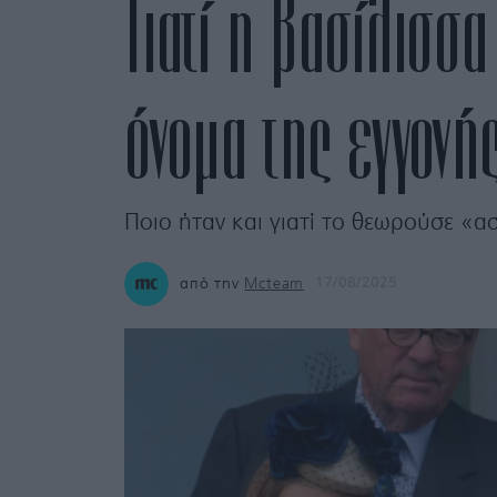
Γιατί η βασίλισσα
όνομα της εγγονής
Ποιο ήταν και γιατί το θεωρούσε «α
από την
Mcteam
17/08/2025