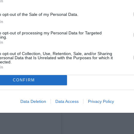
In
ς βασιλικής οικογένειας στο Κάστρο
o opt-out of the Sale of my Personal Data.
 επικράτησε, με το ζευγάρι να δίνει στην
In
τινικής προέλευσης που σημαίνει
to opt-out of processing my Personal Data for Targeted
υλογημένη», σύμφωνα με το The Bump.
ing.
In
αν έκπληκτες από την επιλογή, με την
o opt-out of Collection, Use, Retention, Sale, and/or Sharing
ersonal Data that Is Unrelated with the Purposes for which it
ι πως «κανένα στοίχημα δεν τοποθετήθηκε στο
lected.
In
εγαλύτερες στοιχηματικές της εποχής».
CONFIRM
Data Deletion
Data Access
Privacy Policy