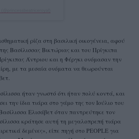
l (@princessbeatriceroyal)
ισθηματική ρίζα στη βασιλική οικογένεια, αφού
 της Βασίλισσας Βικτώριας και του Πρίγκιπα
ρίγκιπας Άντριου και η Φέργκι ονόμασαν την
ίρη, με τα μεσαία ονόματα να θεωρούνται
βετ.
σίλισσα ήταν γνωστό ότι ήταν πολύ κοντά, και
σει την ίδια τιάρα στο γάμο της τον Ιούλιο του
 Βασίλισσα Ελισάβετ όταν παντρεύτηκε τον
ασίλισσα κράτησε αυτή τη μεγαλοπρεπή τιάρα
ξαιρετικά δεμένες», είπε πηγή στο PEOPLE για