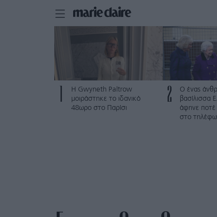
1
2
Η Gwyneth Paltrow
Ο ένας άνθ
μοιράστηκε το ιδανικό
βασίλισσα Ε
48ωρο στο Παρίσι
άφηνε ποτέ 
στο τηλέφω