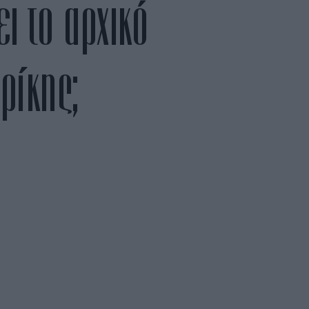
ι το αρχικό
ρίκης;