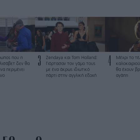
3
4
ρωπος που η
Zendaya και Tom Holland:
Μέχρι το τέ
λισάβετ δεν θα
Γιόρτασαν τον γάμο τους
καλοκαιριού
να περιμένει
με ένα άκρως ιδιωτικό
θα έχουν βρ
νο
πάρτι στην αγγλική εξοχή
αγάπη