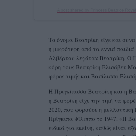
A post shared by Princess Beatrice Roya
Το όνομα Βεατρίκη είχε και συνα
η μικρότερη από τα εννιά παιδιά
Αλβέρτου λεγόταν Βεατρίκη. Ο Π
κόρη τους Βεατρίκη Ελισάβετ Μα
φόρος τιμής και Βασίλισσα Ελισά
Η Πριγκίπισσα Βεατρίκη και η Βα
η Βεατρίκη είχε την τιμή να φορέ
2020, που φορούσε η μελλοντική
Πρίγκιπα Φίλιππο το 1947. «Η Β
ειδικά για εκείνη, καθώς είναι ε