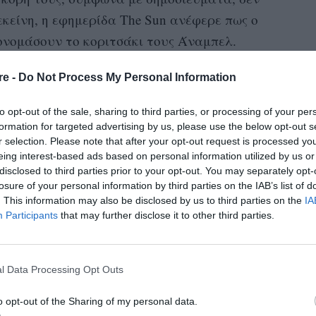
εκείνη, η εφημερίδα The Sun ανέφερε πως ο
ονομάσουν το κοριτσάκι τους Άναμπελ.
μα Άναμπελ έχει λατινική προέλευση και
re -
Do Not Process My Personal Information
ημοφιλές στη Σκωτία. Ωστόσο, το μέσο ανέφερε
to opt-out of the sale, sharing to third parties, or processing of your per
ίλισσα Ελισάβετ, θεώρησε το όνομα «πολύ
formation for targeted advertising by us, please use the below opt-out s
το μωρό έμεινε χωρίς όνομα για 11 μέρες —
r selection. Please note that after your opt-out request is processed y
eing interest-based ads based on personal information utilized by us or
ό γόνο.
disclosed to third parties prior to your opt-out. You may separately opt-
losure of your personal information by third parties on the IAB’s list of
 δεν ήταν ενθουσιασμένη ούτε με το όνομα
. This information may also be disclosed by us to third parties on the
IA
ερη επιλογή. Αργότερα, αυτό έγινε το πρώτο
Participants
that may further disclose it to other third parties.
 του Δούκα και της Δούκισσας του Γιορκ, της
l Data Processing Opt Outs
 η Βασίλισσα Ελισάβετ ήταν εκείνη που
o opt-out of the Sharing of my personal data.
τρίκη)
για το μωρό κατά τη διάρκεια της