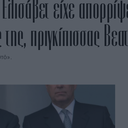
 Ελισάβετ είχε απορρίψε
 της, πριγκίπισσας Βεατ
στό».