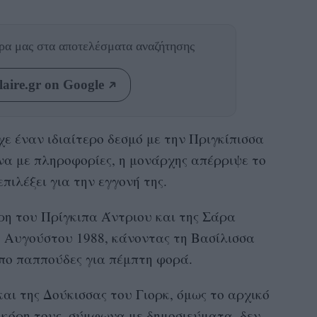
θρα μας
στα αποτελέσματα αναζήτησης
aire.gr on Google
χε έναν ιδιαίτερο δεσμό με την Πριγκίπισσα
να με πληροφορίες, η μονάρχης απέρριψε το
πιλέξει για την εγγονή της.
ρη του Πρίγκιπα Άντριου και της Σάρα
8 Αυγούστου 1988, κάνοντας τη Βασίλισσα
ππο παππούδες για πέμπτη φορά.
και της Δούκισσας του Γιορκ, όμως το αρχικό
ν κόρη τους, σύμφωνα με δημοσιεύματα, δεν