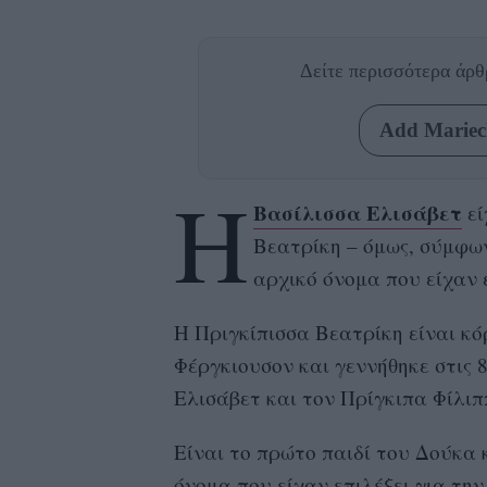
Δείτε περισσότερα άρ
Add Mariecl
Η
Βασίλισσα Ελισάβετ
εί
Βεατρίκη – όμως, σύμφω
αρχικό όνομα που είχαν ε
Η Πριγκίπισσα Βεατρίκη είναι κό
Φέργκιουσον και γεννήθηκε στις 
Ελισάβετ και τον Πρίγκιπα Φίλι
Είναι το πρώτο παιδί του Δούκα 
όνομα που είχαν επιλέξει για τη