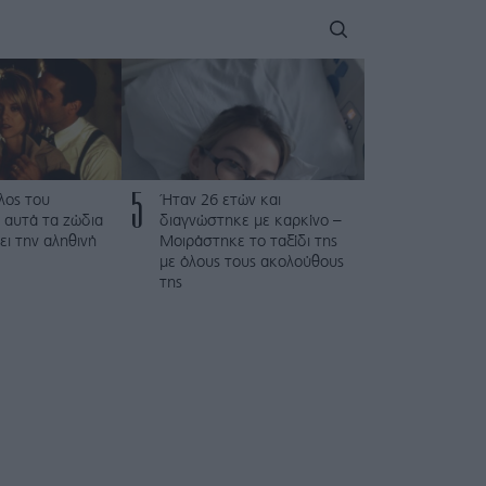
5
λος του
Ήταν 26 ετών και
 αυτά τα ζώδια
διαγνώστηκε με καρκίνο –
ει την αληθινή
Μοιράστηκε το ταξίδι της
με όλους τους ακολούθους
της