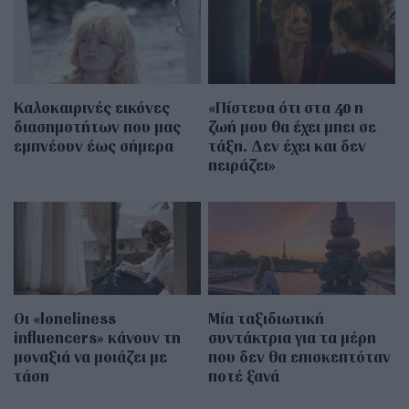
Καλοκαιρινές εικόνες
«Πίστευα ότι στα 40 η
διασημοτήτων που μας
ζωή μου θα έχει μπει σε
εμπνέουν έως σήμερα
τάξη. Δεν έχει και δεν
πειράζει»
Οι «loneliness
Μία ταξιδιωτική
influencers» κάνουν τη
συντάκτρια για τα μέρη
μοναξιά να μοιάζει με
που δεν θα επισκεπτόταν
τάση
ποτέ ξανά