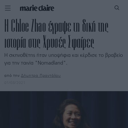
H Chloe Zhao έγραψε τη δική της
ιστορία στις Χρυσές Σφαίρες
Η σκηνοθέτης ήταν υποψήφια και κέρδισε το βραβείο
για την ταινία "Νomadland".
από την
Δήμητρα Πραντάλου
01/03/2021