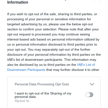
τη δυνατότητα να κάνω αυτό που μου αρέσε
”,
Information
δήλωσε η Cloe Zhao.
If you wish to opt-out of the sale, sharing to third parties, or
processing of your personal or sensitive information for
targeted advertising by us, please use the below opt-out
section to confirm your selection. Please note that after your
opt-out request is processed you may continue seeing
interest-based ads based on personal information utilized by
us or personal information disclosed to third parties prior to
your opt-out. You may separately opt-out of the further
disclosure of your personal information by third parties on the
IAB’s list of downstream participants. This information may
also be disclosed by us to third parties on the
IAB’s List of
Downstream Participants
that may further disclose it to other
third parties.
Personal Data Processing Opt Outs
Για την ιστορία, η πρώτη γυναίκα που κατάφερε
I want to opt-out of the Sharing of my
personal data.
να κερδίσει βραβείο στην κατηγορία καλύτερης
Opted In
Barbara Streisand
σκηνοθεσίας, ήταν η
το 1983,