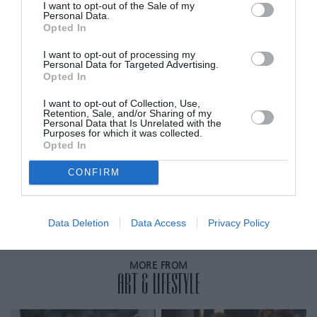
I want to opt-out of the Sale of my
για την ταινία “Yentl”.
Personal Data.
Opted In
ADVERTISEMENT - CONTINUE READING BELOW
I want to opt-out of processing my
Personal Data for Targeted Advertising.
Opted In
RELATED STORY
I want to opt-out of Collection, Use,
Retention, Sale, and/or Sharing of my
Personal Data that Is Unrelated with the
Purposes for which it was collected.
Opted In
Θυμόμαστε τις καλύτερες στιγμές
των Tina Fey και Amy Poehler στα
CONFIRM
Golden Globes
Data Deletion
Data Access
Privacy Policy
MORE FROM
ART & LIFESTYLE