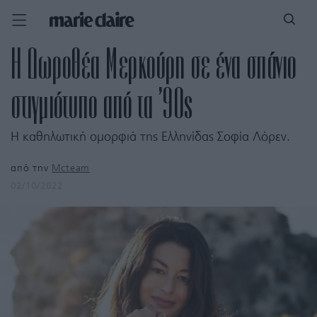
H Δωροθέα Μερκούρη σε ένα σπάνιο
στιγμιότυπο από τα ’90s
Η καθηλωτική ομορφιά της Ελληνίδας Σοφία Λόρεν.
από την
Mcteam
02/10/2022