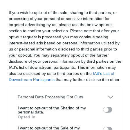
ετοιμάζομαι και να μαγειρέψω και όλλας με της
If you wish to opt-out of the sale, sharing to third parties, or
«πιτζάμες μου» ! Είμαι πολύ χαρούμενη για τις
processing of your personal or sensitive information for
ωραίες στιγμές στην ζωή μου.. Και τις δύσκολες.
targeted advertising by us, please use the below opt-out
section to confirm your selection. Please note that after your
Είναι διαδρομή μου»
, γράφει στη λεζάντα της
opt-out request is processed you may continue seeing
φωτογραφίας.
interest-based ads based on personal information utilized by
us or personal information disclosed to third parties prior to
Δείτε την ανάρτησή της:
your opt-out. You may separately opt-out of the further
disclosure of your personal information by third parties on the
IAB’s list of downstream participants. This information may
also be disclosed by us to third parties on the
IAB’s List of
Downstream Participants
that may further disclose it to other
third parties.
Personal Data Processing Opt Outs
I want to opt-out of the Sharing of my
personal data.
Opted In
I want to opt-out of the Sale of my