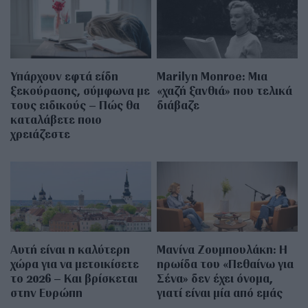
Υπάρχουν εφτά είδη
Marilyn Monroe: Μια
ξεκούρασης, σύμφωνα με
«χαζή ξανθιά» που τελικά
τους ειδικούς – Πώς θα
διάβαζε
καταλάβετε ποιο
χρειάζεστε
Αυτή είναι η καλύτερη
Μανίνα Ζουμπουλάκη: H
χώρα για να μετοικίσετε
ηρωίδα του «Πεθαίνω για
το 2026 – Και βρίσκεται
Σένα» δεν έχει όνομα,
στην Ευρώπη
γιατί είναι μία από εμάς