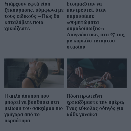
Υπάρχουν εφτά είδη
Ετοιμαζόταν να
ξεκούρασης, σύμφωνα με
παντρευτεί, όταν
τους ειδικούς – Πώς θα
παρουσίασε
καταλάβετε ποιο
«συμπτώματα
χρειάζεστε
ουρολοίμωξης»:
Διαγνώστηκε, στα 27 της,
με καρκίνο τέταρτου
σταδίου
Η απλή άσκηση που
Πόση πρωτεΐνη
μπορεί να βοηθήσει στη
χρειαζόμαστε την ημέρα;
μείωση του σακχάρου πιο
Ένας εύκολος οδηγός για
γρήγορα από το
κάθε γυναίκα
περπάτημα