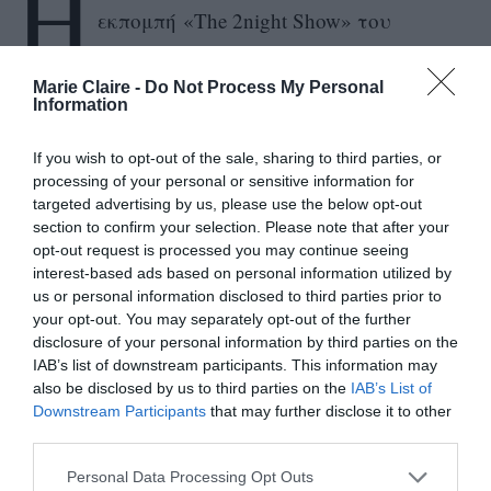
H
εκπομπή «The 2night Show» του
Γρηγόρη Αρναούτογλου και οι
συνεργάτες του γνωστοί ως “Μύγες” την
Marie Claire -
Do Not Process My Personal
Information
ανέκριναν όπως έκαναν και στην προηγούμενη
εκπομπή με την Ελένη Φουρέιρα θέτοντάς της
If you wish to opt-out of the sale, sharing to third parties, or
μάλιστα την ίδια ερώτηση: εάν έχει κάνει
processing of your personal or sensitive information for
targeted advertising by us, please use the below opt-out
κάποια πλαστική επέμβαση και που.
section to confirm your selection. Please note that after your
opt-out request is processed you may continue seeing
Η τραγουδίστρια απάντησε με κάθε ειλικρίνεια
interest-based ads based on personal information utilized by
us or personal information disclosed to third parties prior to
ότι έχει κάνει μόνο μια πλαστική επέμβαση στο
your opt-out. You may separately opt-out of the further
στήθος της το οποίο και έχει μικρύνει. Όλα τα
disclosure of your personal information by third parties on the
IAB’s list of downstream participants. This information may
υπόλοιπα είναι φυσικά όπως ισχυρίστηκε, απλώς
also be disclosed by us to third parties on the
IAB’s List of
κάποιες διαφορές που υπάρχουν με το παρελθόν
Downstream Participants
that may further disclose it to other
οφείλονται στα 22 παραπάνω κιλά που είχε.δια
third parties.
μύτη, ίδια χείλη, ίδια μάτια…», ανέφερε
Personal Data Processing Opt Outs