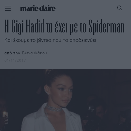
H Gigi Hadid τα έχει με το Spiderman
Και έχουμε το βίντεο που το αποδεικνύει
από την
Έλενα Φάκου
01/11/2017