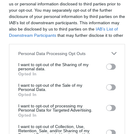
us or personal information disclosed to third parties prior to
https://www.instagram.com/p/Ba7XwewAdFV/?taken-
your opt-out. You may separately opt-out of the further
disclosure of your personal information by third parties on the
by=gigihadid
IAB’s list of downstream participants. This information may
also be disclosed by us to third parties on the
IAB’s List of
ADVERTISEMENT - CONTINUE READING BELOW
Downstream Participants
that may further disclose it to other
third parties.
Personal Data Processing Opt Outs
RELATED STORY
I want to opt-out of the Sharing of my
personal data.
Opted In
Το τρικ της Gigi Hadid για πιο γεμάτα
I want to opt-out of the Sale of my
χείλη
Personal Data.
Opted In
I want to opt-out of processing my
Personal Data for Targeted Advertising.
Opted In
MORE FROM
I want to opt-out of Collection, Use,
BEAUTY
Retention, Sale, and/or Sharing of my