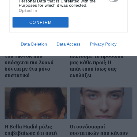
Personal Data that Is Unrelated with the
Purposes for which it was collected.
Opted In
CONFIRM
Data Deletion
Data Access
Privacy Policy
Oil Pulling: To viral trend
Πρέπει τελικά να
του Tik-Tok που
πλένουμε το πρόσωπό
υπόσχεται πιο λευκά
μας κάθε πρωί; Η
δόντια με ένα μόνο
απάντηση ίσως σας
συστατικό
εκπλήξει
Η Bella Hadid μόλις
Οι συνδυασμοί
επιβεβαίωσε ότι αυτή
συστατικών που κάνουν