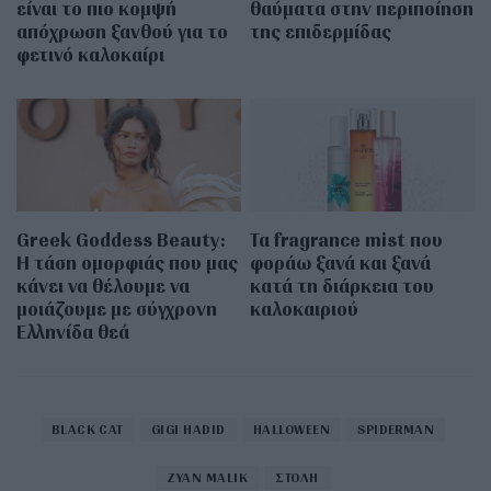
είναι το πιο κομψή
θαύματα στην περιποίηση
απόχρωση ξανθού για το
της επιδερμίδας
φετινό καλοκαίρι
Greek Goddess Beauty:
Τα fragrance mist που
Η τάση ομορφιάς που μας
φοράω ξανά και ξανά
κάνει να θέλουμε να
κατά τη διάρκεια του
μοιάζουμε με σύγχρονη
καλοκαιριού
Ελληνίδα θεά
BLACK CAT
GIGI HADID
HALLOWEEN
SPIDERMAN
ZYAN MALIK
ΣΤΟΛΗ