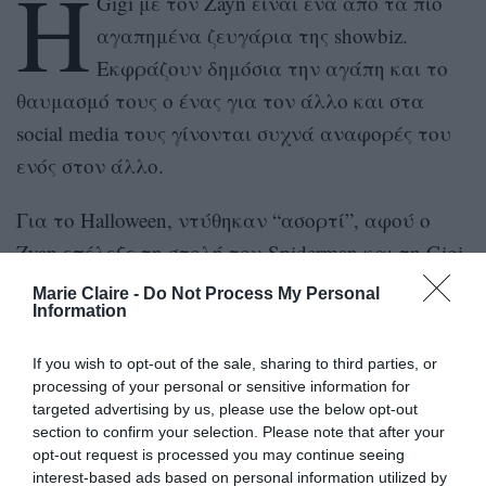
Η
Gigi με τον Zayn είναι ένα από τα πιο
αγαπημένα ζευγάρια της showbiz.
Εκφράζουν δημόσια την αγάπη και το
θαυμασμό τους ο ένας για τον άλλο και στα
social media τους γίνονται συχνά αναφορές του
ενός στον άλλο.
Για το Halloween, ντύθηκαν “ασορτί”, αφού ο
Zyan επέλεξε τη στολή του Spiderman και τη Gigi
της “Βlack Cat”. Δείτε τους και μαζί αλλά και
Marie Claire -
Do Not Process My Personal
Information
τον “Spiderman” μόνο του να κάνει έλξεις
πιασμένος από μια εσωτερική σκάλα. Πάλι καλά
If you wish to opt-out of the sale, sharing to third parties, or
που δεν περπατούσε στο ταβάνι.
processing of your personal or sensitive information for
targeted advertising by us, please use the below opt-out
https://www.instagram.com/p/Ba7hiCCA_Qg/?taken-
section to confirm your selection. Please note that after your
opt-out request is processed you may continue seeing
by=gigihadid
interest-based ads based on personal information utilized by