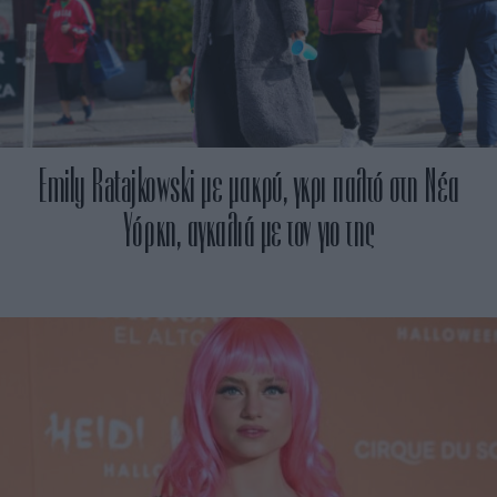
Emily Ratajkowski με μακρύ, γκρι παλτό στη Νέα
Υόρκη, αγκαλιά με τον γιο της