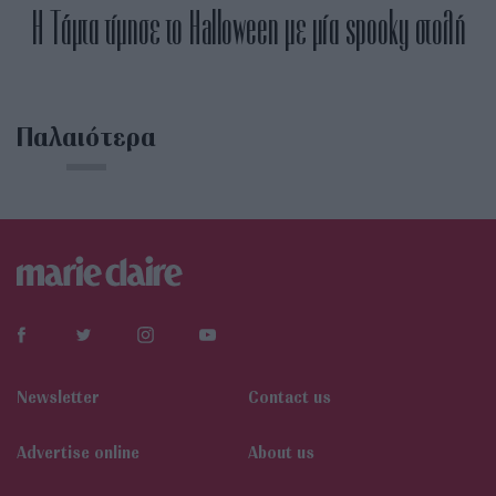
H Τάμτα τίμησε το Halloween με μία spooky στολή
Παλαιότερα
Newsletter
Contact us
Αdvertise online
About us