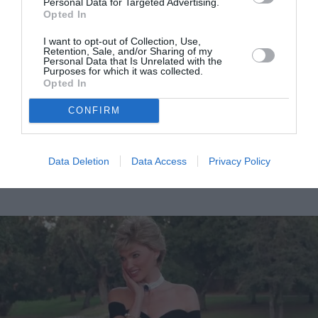
Personal Data for Targeted Advertising.
Opted In
I want to opt-out of Collection, Use,
Retention, Sale, and/or Sharing of my
Personal Data that Is Unrelated with the
Purposes for which it was collected.
Opted In
CONFIRM
Mariah Carey: Σήμανε την έναρξη της εορταστικής
περιόδου τραγουδώντας “It’s Time”
Data Deletion
Data Access
Privacy Policy