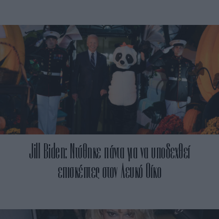
Jill Biden: Ντύθηκε πάντα για να υποδεχθεί
επισκέπτες στον Λευκό Οίκο