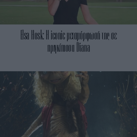
Elsa Hosk: Η iconic μεταμόρφωσή της σε
πριγκίπισσα Diana