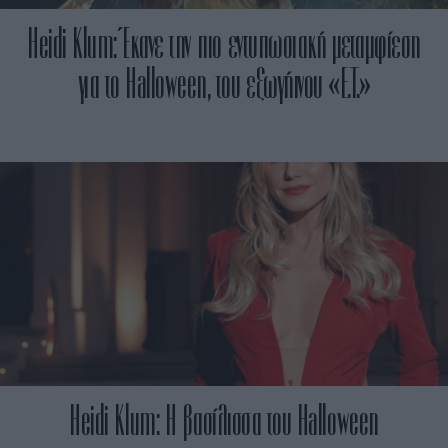
Heidi Klum: Έκανε την πιο εντυπωσιακή μεταμφίεση
για το Halloween, του εξωγήινου «E.T.»
Heidi Klum: H βασίλισσα του Halloween