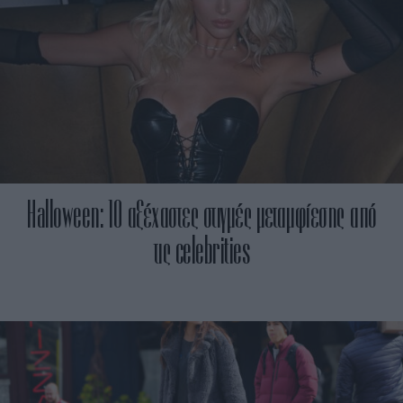
Halloween: 10 αξέχαστες στιγμές μεταμφίεσης από
τις celebrities