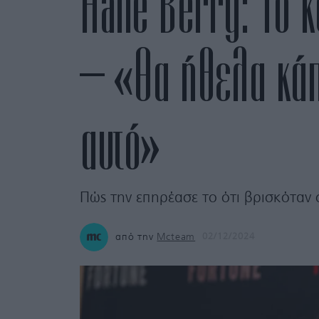
Halle Berry: Το 
– «Θα ήθελα κάπο
αυτό»
Πώς την επηρέασε το ότι βρισκόταν 
από την
Mcteam
02/12/2024