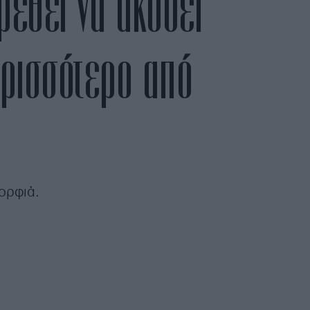
ρεθεί να ακούει
ερισσότερο από
ορφιά.