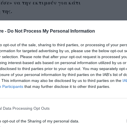
ύσε
» να την εκτιμούν για κάτι
 της.
τικά με κέντρο την εμφάνισή της – ήταν
re -
Do Not Process My Personal Information
μορφιάς – Μις ΗΠΑ το 1986 και στην πρώτη
ος την ίδια χρονιά.
to opt-out of the sale, sharing to third parties, or processing of your per
formation for targeted advertising by us, please use the below opt-out s
γάλη, καθώς ακολούθησαν οι ρόλοι στην ταινία
r selection. Please note that after your opt-out request is processed y
eing interest-based ads based on personal information utilized by us or
 1991 και στο «Boomerang» του 1992. Λιγότερο
disclosed to third parties prior to your opt-out. You may separately opt-
ιστορία στο Χόλιγουντ, καθώς έγινε η πρώτη
losure of your personal information by third parties on the IAB’s list of
. This information may also be disclosed by us to third parties on the
IA
κέρδισε το Όσκαρ Α’ Γυναικείου Ρόλου για το
Participants
that may further disclose it to other third parties.
 Ball».
τυχε αρνητικών σχολίων, κυρίως επειδή
l Data Processing Opt Outs
για να υποδυθεί την απελπισμένη χήρα και
ι στο επίκεντρο της ιστορίας.
o opt-out of the Sharing of my personal data.