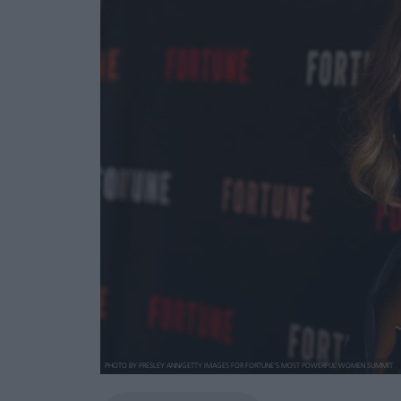
PHOTO BY PRESLEY ANN/GETTY IMAGES FOR FORTUNE'S MOST POWERFUL WOMEN SUMMIT