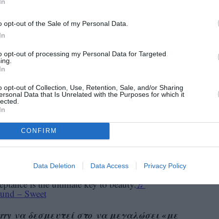
In
εγονός ότι η Berry, η οποία σήμερα είναι 58
o opt-out of the Sale of my Personal Data.
ne ότι συχνά ένιωθε ότι την υποτιμούσαν
In
to opt-out of processing my Personal Data for Targeted
ing.
ιος κάτι άλλο εκτός από το “Θεέ μου, είσαι
In
«Λαχταρούσα να ακούσω άλλες λέξεις.
ry.
o opt-out of Collection, Use, Retention, Sale, and/or Sharing
ersonal Data that Is Unrelated with the Purposes for which it
ρο από αυτό».
lected.
In
CONFIRM
 up about the pressures women face to
n to extreme measures. In this heartfelt
Data Deletion
Data Access
Privacy Policy
a natural and beautiful part of life. Let’s
ptance is the ultimate key to beauty.
♬
ound – Sweet
rry να δεσμευτεί στο να μεγαλώσει «με