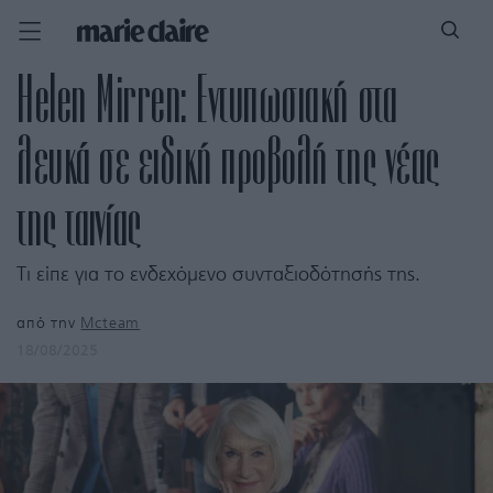
Helen Mirren: Εντυπωσιακή στα
λευκά σε ειδική προβολή της νέας
της ταινίας
Τι είπε για το ενδεχόμενο συνταξιοδότησής της.
από την
Mcteam
18/08/2025