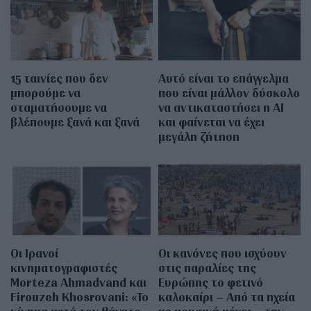
15 ταινίες που δεν
Αυτό είναι το επάγγελμα
μπορούμε να
που είναι μάλλον δύσκολο
σταματήσουμε να
να αντικαταστήσει η AI
βλέπουμε ξανά και ξανά
και φαίνεται να έχει
μεγάλη ζήτηση
Οι Ιρανοί
Οι κανόνες που ισχύουν
κινηματογραφιστές
στις παραλίες της
Morteza Ahmadvand και
Ευρώπης το φετινό
Firouzeh Khosrovani: «Το
καλοκαίρι – Από τα ηχεία