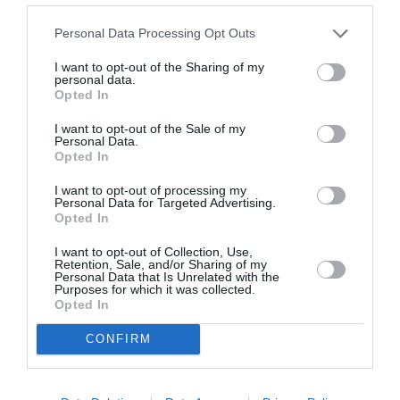
Personal Data Processing Opt Outs
I want to opt-out of the Sharing of my
personal data.
Opted In
Getty Images
I want to opt-out of the Sale of my
Η βραβευμένη με Όσκαρ ηθοποιός έλαμπε μέσα
Personal Data.
Opted In
στο λευκό της σύνολο, ενώ μοιράστηκε μια
I want to opt-out of processing my
τρυφερή στιγμή με τον 72χρονο πρώην James
Personal Data for Targeted Advertising.
Opted In
Bond, καθώς οι δυο τους στάθηκαν μαζί με τον
συμπρωταγωνιστή τους, Ben Kingsley, στο
I want to opt-out of Collection, Use,
Retention, Sale, and/or Sharing of my
κόκκινο χαλί.
Personal Data that Is Unrelated with the
Purposes for which it was collected.
Opted In
Οι δύο ηθοποιοί δεν μπορούσαν να
CONFIRM
συγκρατήσουν τα γέλια τους, απολαμβάνοντας
ένα εσωτερικό αστείο, την ώρα που προωθούσαν