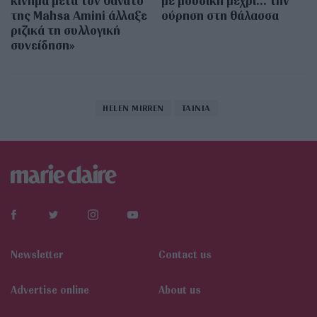
κίνημα μετά τον θάνατο
με μουσική μέχρι… την
της Mahsa Amini άλλαξε
ούρηση στη θάλασσα
ριζικά τη συλλογική
συνείδηση»
HELEN MIRREN
ΤΑΙΝΙΑ
Newsletter
Contact us
Αdvertise online
About us