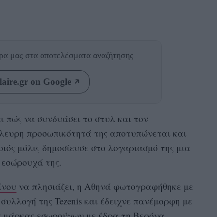
θρα μας
στα αποτελέσματα αναζήτησης
aire.gr on Google
 πώς να συνδυάσει το στυλ και τον
πλευρη προσωπικότητά της αποτυπώνεται και
ποιός μόλις δημοσίευσε στο λογαριασμό της μια
 εσώρουχά της.
ίνου
να πλησιάζει, η Αθηνά φωτογραφήθηκε με
συλλογή της Tezenis και έδειχνε πανέμορφη με
ής μάρκας εσωρούχων με έδρα τη Βερόνα.