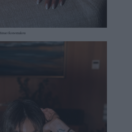
hinao1konomakou