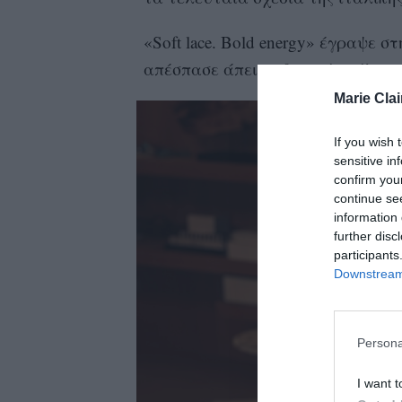
«Soft lace. Bold energy» έγραψε σ
απέσπασε άπειρα θετικά σχόλια 
Marie Clai
If you wish 
sensitive in
confirm you
continue se
information 
further disc
participants
Downstream 
Persona
I want t