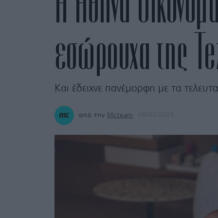
Η Αθηνά Οικονομά
εσώρουχα της Te
Kαι έδειχνε πανέμορφη με τα τελευτα
από την
Mcteam
06/02/2026