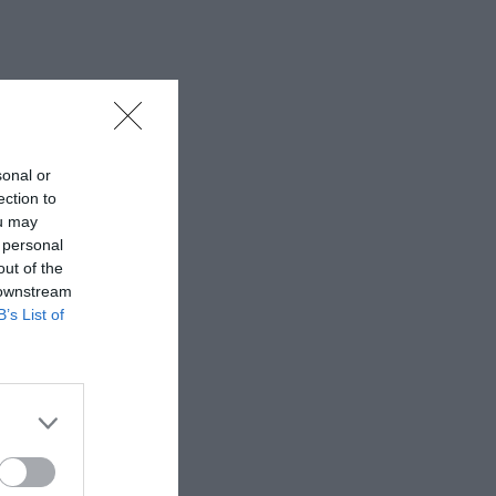
sonal or
ection to
ou may
 personal
out of the
 downstream
B’s List of