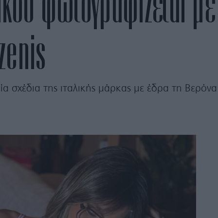
κου φωτογραφίζεται με 
zenis
ία σχέδια της ιταλικής μάρκας με έδρα τη Βερόνα