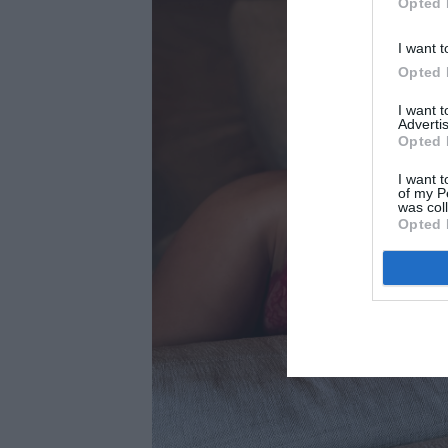
Opted 
I want t
Opted 
I want 
Advertis
Opted 
I want t
of my P
was col
Opted 