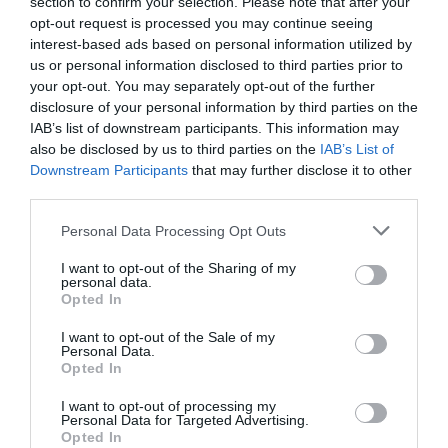
καστανά μαλλιά της είχαν επίσης χωρίστρα στη
section to confirm your selection. Please note that after your
opt-out request is processed you may continue seeing
μέση, αλλά σε πιο χαλαρούς κυματιστούς από
interest-based ads based on personal information utilized by
τη μητέρα της. Το μακιγιάζ της κινήθηκε σε πιο
us or personal information disclosed to third parties prior to
your opt-out. You may separately opt-out of the further
διακριτικούς τόνους, με ταμπά σκιά, ροδακινί
disclosure of your personal information by third parties on the
ρουζ και γυαλιστερό κραγιόν.
IAB’s list of downstream participants. This information may
also be disclosed by us to third parties on the
IAB’s List of
Downstream Participants
that may further disclose it to other
third parties.
Personal Data Processing Opt Outs
I want to opt-out of the Sharing of my
personal data.
Opted In
I want to opt-out of the Sale of my
Personal Data.
Opted In
I want to opt-out of processing my
Personal Data for Targeted Advertising.
Opted In