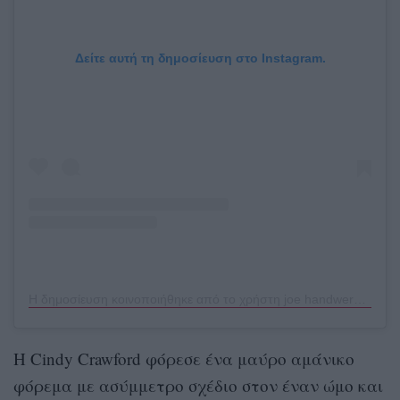
Δείτε αυτή τη δημοσίευση στο Instagram.
Η δημοσίευση κοινοποιήθηκε από το χρήστη joe handwerker (@thejoehandwerker)
Η Cindy Crawford φόρεσε ένα μαύρο αμάνικο
φόρεμα με ασύμμετρο σχέδιο στον έναν ώμο και