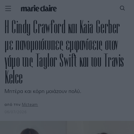
Η Cindy Crawford και Kaia Gerber
με πανομοιότυπες εμφανίσεις στον
γάμο της Taylor Swift και του Travis
Kelce
Μητέρα και κόρη μοιάζουν πολύ.
από την
Mcteam
06/07/2026