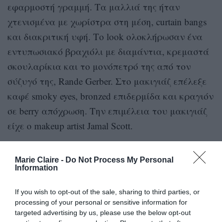
εφαρμοστή γραμμή. Τα μαλλιά της ήταν
χτενισμένα με χωρίστρα στη μέση, curtain bangs
και διακριτική υφή. Το look ολοκλήρωσαν ένα
εντυπωσιακό βραχιόλι με διαμάντια, κρεμαστά
σκουλαρίκια και το μονόπετρό της από τον
σύζυγό της, Rande Gerber. Στο μακιγιάζ επέλεξε
καφέ smoky eyes, bronzed επιδερμίδα και κραγιόν
σε berry απόχρωση. Την επιμέλεια του μακιγιάζ
είχε ο makeup artist Jamal Scott.
Σε δεύτερη φωτογραφία που δημοσίευσε στις 5
Marie Claire -
Do Not Process My Personal
Ιουλίου, ο στυλίστας αποκάλυψε και την
Information
Kaia Gerber
εμφάνιση της
. Το μοντέλο και
If you wish to opt-out of the sale, sharing to third parties, or
ηθοποιός επέλεξε ένα εφαρμοστό μαύρο φόρεμα
processing of your personal or sensitive information for
με βαθύ ντεκολτέ σε sweetheart γραμμή. Τα
targeted advertising by us, please use the below opt-out