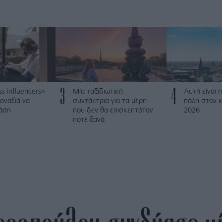
3
4
ss influencers»
Μία ταξιδιωτική
Αυτή είναι η
οναξιά να
συντάκτρια για τα μέρη
πόλη στον κ
τάση
που δεν θα επισκεπτόταν
2026
ποτέ ξανά