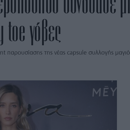
γεροπούλου συνδύασε μί
 toe γόβες
t παρουσίασης της νέας capsule συλλογής μαγιό