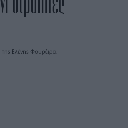
νι στράπλες
 της Ελένης Φουρέιρα.