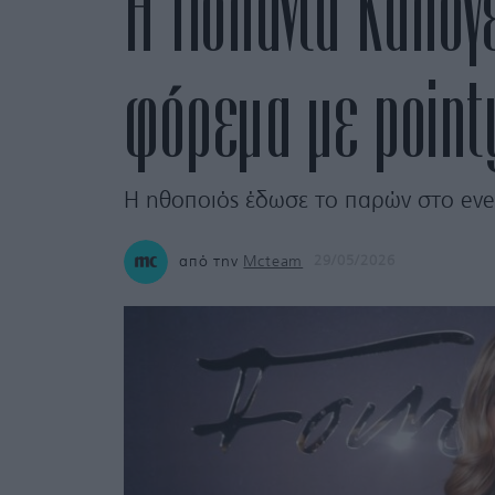
Η Γιολάντα Καλο
φόρεμα με pointy
Η ηθοποιός έδωσε το παρών στο even
από την
Mcteam
29/05/2026