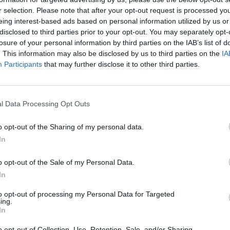
άδυ της Τρίτης στη Μεγάλη Βρεταννία.
r selection. Please note that after your opt-out request is processed y
eing interest-based ads based on personal information utilized by us or
ent παρουσίασης της νέας capsule συλλογής
disclosed to third parties prior to your opt-out. You may separately opt-
losure of your personal information by third parties on the IAB’s list of
i Foureira + MEYIA φορώντας ένα μίνι σχέδιο σε
. This information may also be disclosed by us to third parties on the
IA
ε με pointy toe γόβες σε ανοιχτό γκρι και μια
Participants
that may further disclose it to other third parties.
 look ολοκληρώθηκε με διακριτικά χρυσά
l Data Processing Opt Outs
o opt-out of the Sharing of my personal data.
In
o opt-out of the Sale of my Personal Data.
In
to opt-out of processing my Personal Data for Targeted
ing.
In
o opt-out of Collection, Use, Retention, Sale, and/or Sharing