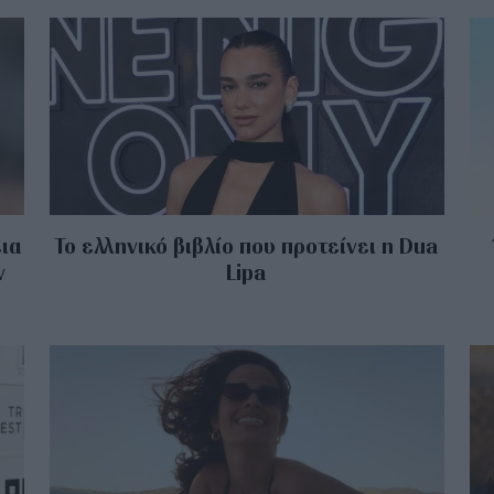
εια
Το ελληνικό βιβλίο που προτείνει η Dua
ν
Lipa