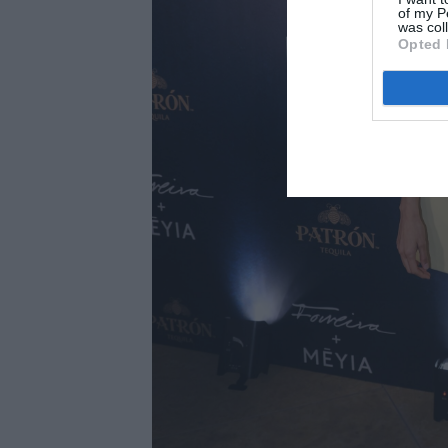
of my P
was col
Opted 