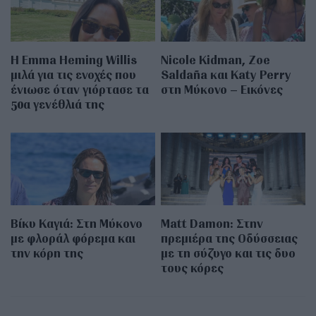
H Emma Heming Willis
Nicole Kidman, Zoe
μιλά για τις ενοχές που
Saldaña και Katy Perry
ένιωσε όταν γιόρτασε τα
στη Μύκονο – Εικόνες
50α γενέθλιά της
Βίκυ Καγιά: Στη Μύκονο
Matt Damon: Στην
με φλοράλ φόρεμα και
πρεμιέρα της Οδύσσειας
την κόρη της
με τη σύζυγο και τις δυο
τους κόρες