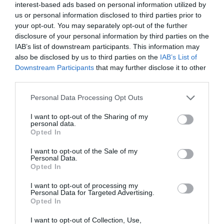
interest-based ads based on personal information utilized by
us or personal information disclosed to third parties prior to
Δείτε αυτή τη δημοσίευση στο Instagram.
your opt-out. You may separately opt-out of the further
disclosure of your personal information by third parties on the
IAB’s list of downstream participants. This information may
also be disclosed by us to third parties on the
IAB’s List of
Downstream Participants
that may further disclose it to other
third parties.
Personal Data Processing Opt Outs
I want to opt-out of the Sharing of my
personal data.
Opted In
I want to opt-out of the Sale of my
Η δημοσίευση κοινοποιήθηκε από το χρήστη Nicole Kidman (@nicolekidman)
Personal Data.
Opted In
I want to opt-out of processing my
“Μπορείτε να το πιστέψετε; Σε όλη μου τη ζωή,
Personal Data for Targeted Advertising.
Opted In
ήθελα να είμαι 1,80 και καμπυλωτή και
ξαφνικά, το να είμαι 1,80 και εντελώς
I want to opt-out of Collection, Use,