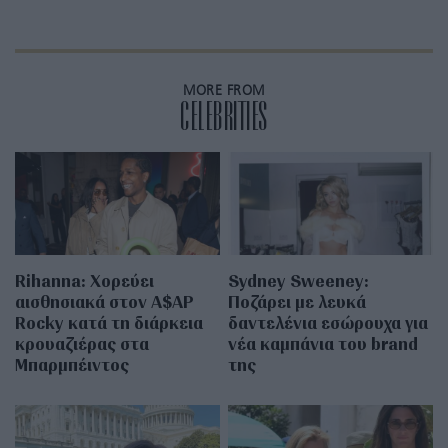
MORE FROM
CELEBRITIES
Rihanna: Χορεύει
Sydney Sweeney:
αισθησιακά στον A$AP
Ποζάρει με λευκά
Rocky κατά τη διάρκεια
δαντελένια εσώρουχα για
κρουαζιέρας στα
νέα καμπάνια του brand
Μπαρμπέιντος
της