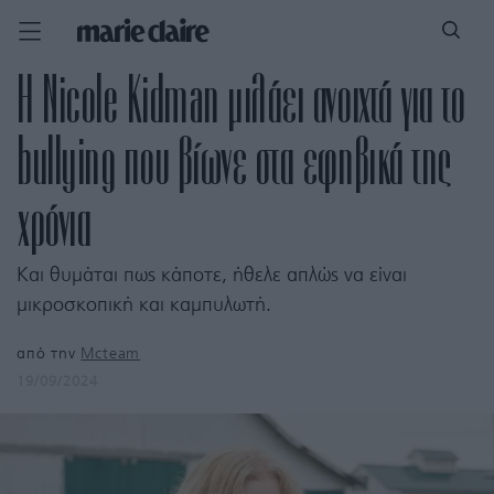
Η Nicole Kidman μιλάει ανοιχτά για το
bullying που βίωνε στα εφηβικά της
χρόνια
Και θυμάται πως κάποτε, ήθελε απλώς να είναι
μικροσκοπική και καμπυλωτή.
από την
Mcteam
19/09/2024