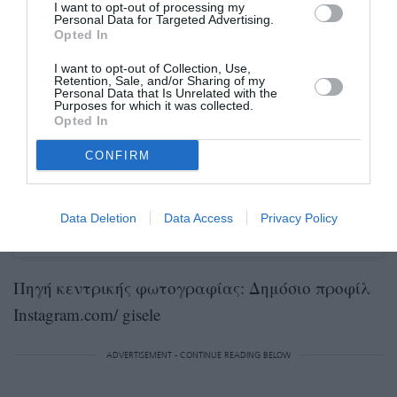
I want to opt-out of processing my
Personal Data for Targeted Advertising.
Opted In
I want to opt-out of Collection, Use,
Retention, Sale, and/or Sharing of my
Personal Data that Is Unrelated with the
Purposes for which it was collected.
Opted In
CONFIRM
Data Deletion
Data Access
Privacy Policy
A post shared by Gisele Bündchen (@gisele)
Πηγή κεντρικής φωτογραφίας: Δημόσιο προφίλ
Instagram.com/ gisele
ADVERTISEMENT - CONTINUE READING BELOW