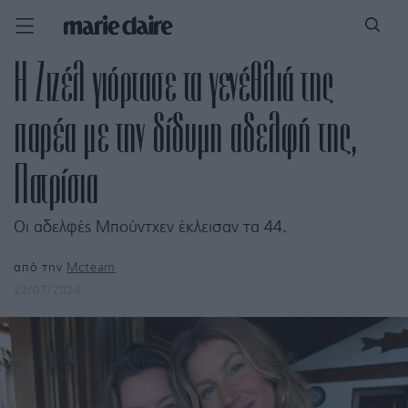
Η Ζιζέλ γιόρτασε τα γενέθλιά της
παρέα με την δίδυμη αδελφή της,
Πατρίσια
Οι αδελφές Μπούντχεν έκλεισαν τα 44.
από την
Mcteam
22/07/2024