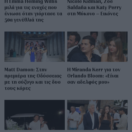
H Emma Heming Willis
Nicole Kidman, Zoe
μιλά για τις ενοχές που
Saldaña και Katy Perry
ένιωσε όταν γιόρτασε τα
στη Μύκονο – Εικόνες
50α γενέθλιά της
Matt Damon: Στην
Η Miranda Kerr για τον
πρεμιέρα της Οδύσσειας
Orlando Bloom: «Είναι
με τη σύζυγο και τις δυο
σαν αδελφός μου»
τους κόρες