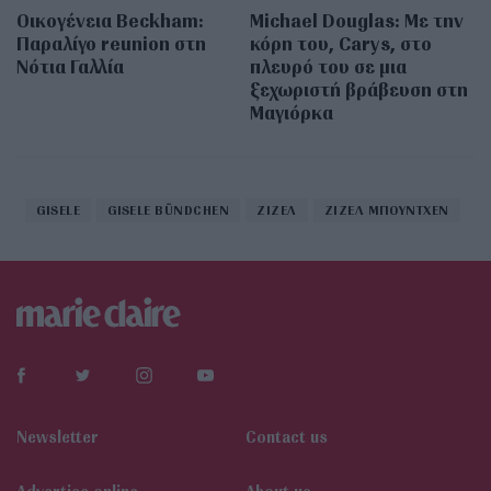
Οικογένεια Beckham:
Michael Douglas: Με την
Παραλίγο reunion στη
κόρη του, Carys, στο
Νότια Γαλλία
πλευρό του σε μια
ξεχωριστή βράβευση στη
Μαγιόρκα
GISELE
GISELE BÜNDCHEN
ΖΙΖΕΛ
ΖΙΖΕΛ ΜΠΟΥΝΤΧΕΝ
Newsletter
Contact us