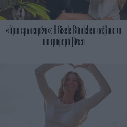
«Είμαι ερωτευμένη»: Η Gisele Bündchen ανέβασε το
πιο τρυφερό βίντεο