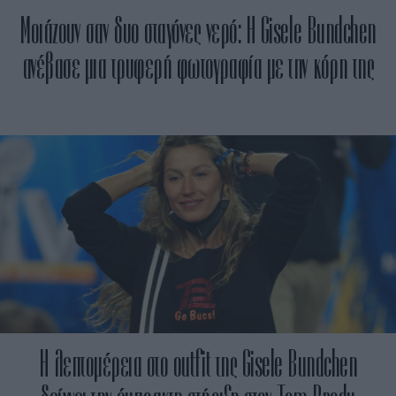
Μοιάζουν σαν δυο σταγόνες νερό: Η Gisele Bundchen
ανέβασε μια τρυφερή φωτογραφία με την κόρη της
Η λεπτομέρεια στο outfit της Gisele Bundchen