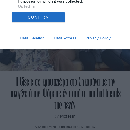
Purposes for which it was collected.
Opted In
CONFIRM
Data Deletion
Data Access
Privacy Policy
Η Gisele σε κρουαζιέρα στο Σηκουάνα με την
οικογένειά της: Φόρεσε ένα από τα πιο hot trends
της σεζόν
By
Mcteam
ADVERTISEMENT - CONTINUE READING BELOW