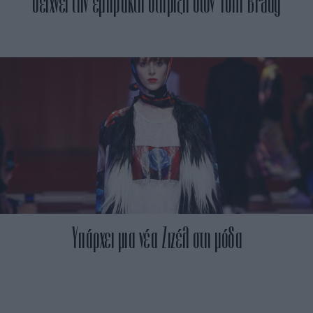
δείχνει την έμπρακτη στήριξη στον Tom Brady
Yπάρχει μια νέα Ζιζέλ στη μόδα