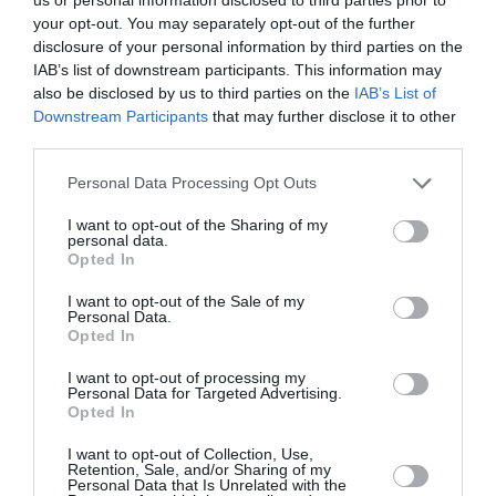
your opt-out. You may separately opt-out of the further
disclosure of your personal information by third parties on the
IAB’s list of downstream participants. This information may
also be disclosed by us to third parties on the
IAB’s List of
Downstream Participants
that may further disclose it to other
third parties.
Personal Data Processing Opt Outs
I want to opt-out of the Sharing of my
personal data.
Opted In
I want to opt-out of the Sale of my
Η Ζιζέλ Μπούντχεν μιλάει ανοιχτά
Personal Data.
Opted In
για τις κρίσεις πανικού της και το
διαζύγιο με τον Tom Brady
I want to opt-out of processing my
Personal Data for Targeted Advertising.
Opted In
By
Mcteam
I want to opt-out of Collection, Use,
Retention, Sale, and/or Sharing of my
Personal Data that Is Unrelated with the