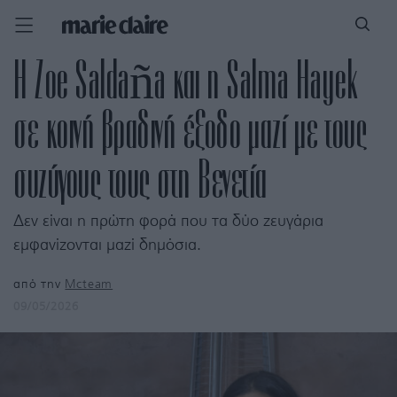
Η Zoe Saldaña και η Salma Hayek
σε κοινή βραδινή έξοδο μαζί με τους
συζύγους τους στη Βενετία
Δεν είναι η πρώτη φορά που τα δύο ζευγάρια
εμφανίζονται μαζί δημόσια.
από την
Mcteam
09/05/2026