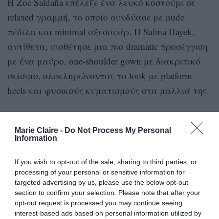
Η Zoe Saldaña επέλεξε ένα λευκό κοστούμι σε
relaxed γραμμή, το οποίο συνδύασε με nude
πέδιλα και minimal αξεσουάρ. Η Salma Hayek,
αντίθετα, υιοθέτησε μια πιο dramatic προσέγγιση
με ένα μαύρο, one-shoulder gown με διακριτικό
σκίσιμο, ολοκληρώνοντας το look με platform
heels και φυσικούς κυματισμούς στα μαλλιά της.
Στο ίδιο ύφος, οι σύζυγοί τους κινήθηκαν σε
κλασικές, προσεγμένες επιλογές: ο Marco Perego
Marie Claire -
Do Not Process My Personal
Information
εμφανίστηκε με total black σύνολο και δερμάτινο
jacket, ενώ ο François-Henri Pinault επέλεξε ένα
If you wish to opt-out of the sale, sharing to third parties, or
αυστηρό σκούρο κοστούμι.
processing of your personal or sensitive information for
targeted advertising by us, please use the below opt-out
section to confirm your selection. Please note that after your
Δεν είναι η πρώτη φορά που τα δύο ζευγάρια
opt-out request is processed you may continue seeing
εμφανίζονται μαζί δημόσια. Ήδη από το 2019
interest-based ads based on personal information utilized by