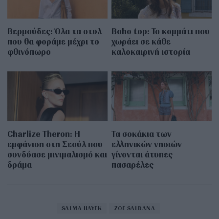
Βερμούδες: Όλα τα στυλ
Boho top: Το κομμάτι που
που θα φοράμε μέχρι το
χωράει σε κάθε
φθινόπωρο
καλοκαιρινή ιστορία
Charlize Theron: Η
Τα σοκάκια των
εμφάνιση στη Σεούλ που
ελληνικών νησιών
συνδύασε μινιμαλισμό και
γίνονται άτυπες
δράμα
πασαρέλες
SALMA HAYEK
ZOE SALDANA