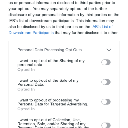
us or personal information disclosed to third parties prior to
είχαν απαθανατιστεί μαζί στο Gucci Cruise Show
your opt-out. You may separately opt-out of the further
στη Ρώμη, επιβεβαιώνοντας τη στενή προσωπική
disclosure of your personal information by third parties on the
IAB’s list of downstream participants. This information may
και κοινωνική τους σχέση.
also be disclosed by us to third parties on the
IAB’s List of
Downstream Participants
that may further disclose it to other
third parties.
Personal Data Processing Opt Outs
I want to opt-out of the Sharing of my
personal data.
Opted In
I want to opt-out of the Sale of my
Personal Data.
Opted In
I want to opt-out of processing my
Personal Data for Targeted Advertising.
Opted In
I want to opt-out of Collection, Use,
Retention, Sale, and/or Sharing of my
Personal Data that Is Unrelated with the