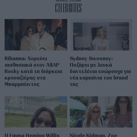
MORE FROM
CELEBRITIES
Rihanna: Χορεύει
Sydney Sweeney:
αισθησιακά στον A$AP
Ποζάρει με λευκά
Rocky κατά τη διάρκεια
δαντελένια εσώρουχα για
κρουαζιέρας στα
νέα καμπάνια του brand
Μπαρμπέιντος
της
H Emma Heming Willis
Nicole Kidman, Zoe