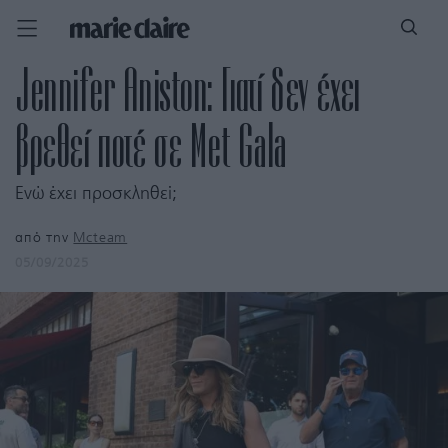
Jennifer Aniston: Γιατί δεν έχει
βρεθεί ποτέ σε Met Gala
Ενώ έχει προσκληθεί;
από την
Mcteam
05/09/2025