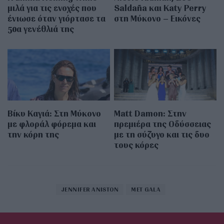
μιλά για τις ενοχές που
Saldaña και Katy Perry
ένιωσε όταν γιόρτασε τα
στη Μύκονο – Εικόνες
50α γενέθλιά της
Βίκυ Καγιά: Στη Μύκονο
Matt Damon: Στην
με φλοράλ φόρεμα και
πρεμιέρα της Οδύσσειας
την κόρη της
με τη σύζυγο και τις δυο
τους κόρες
JENNIFER ANISTON
MET GALA