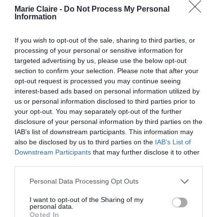
Marie Claire -
Do Not Process My Personal
Information
If you wish to opt-out of the sale, sharing to third parties, or
Η ηθοποιός της σειράς «The Morning Show»
processing of your personal or sensitive information for
targeted advertising by us, please use the below opt-out
συνέχισε λέγοντας ότι το άγχος της εκτείνεται
section to confirm your selection. Please note that after your
πολύ πέρα από το κόκκινο χαλί, επηρεάζοντας
opt-out request is processed you may continue seeing
interest-based ads based on personal information utilized by
το πώς αισθάνεται καθ’ όλη τη διάρκεια της
us or personal information disclosed to third parties prior to
βραδιάς.
your opt-out. You may separately opt-out of the further
disclosure of your personal information by third parties on the
IAB’s list of downstream participants. This information may
«Ανησυχώ ακόμη και για τις δημόσιες ομιλίες,
also be disclosed by us to third parties on the
IAB’s List of
ειδικά έπειτα από χρόνια που τα λόγια σου
Downstream Participants
that may further disclose it to other
διαστρεβλώνονται και βγαίνουν από το πλαίσιο
third parties.
στο οποίο εσύ μιλούσες»
, είπε.
Personal Data Processing Opt Outs
I want to opt-out of the Sharing of my
Εξήγησε ότι μέρος της διστακτικότητάς της
personal data.
προέρχεται από τον τρόπο με τον οποίο την
Opted In