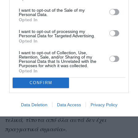
έχουν αντιμετωπίσει τα μέσα ενημέρωσης στο
I want to opt-out of the Sale of my
Personal Data.
παρελθόν.
Opted In
I want to opt-out of processing my
«Βρίσκω τον εαυτό μου να με παρακολουθεί με
Personal Data for Targeted Advertising.
Opted In
έναν περίεργο τρόπο. Στο παρελθόν, ο
δημοσιογραφικός κόσμος ήταν σκληρός. Ήθελαν
I want to opt-out of Collection, Use,
Retention, Sale, and/or Sharing of my
απλώς να σε “πιάσουν’ και να βρουν κάτι που
Personal Data that Is Unrelated with the
Purposes for which it was collected.
θα μπορούσαν να χρησιμοποιούν για πάντα».
Opted In
CONFIRM
Ωστόσο, μοιράστηκε ότι με την πάροδο του
χρόνου, η οπτική της έχει αλλάξει.
Data Deletion
Data Access
Privacy Policy
«Φτάνεις σε ένα σημείο στη ζωή σου όπου,
τελικά, τίποτα από όλα αυτά δεν έχει
πραγματικά σημασία».