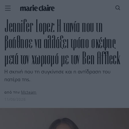
Jennifer Lopez: Η ταινία που τη
βοήθησε να αλλάξει τρόπο σκέψης
μετά τον χωρισμό με τον Ben Affleck
Η σκηνή που τη συγκίνησε και η αντίδραση του
πατέρα της.
από την
Mcteam
11/06/2026