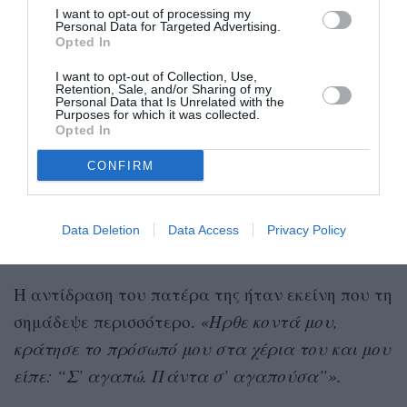
I want to opt-out of processing my
Personal Data for Targeted Advertising.
Opted In
I want to opt-out of Collection, Use,
Retention, Sale, and/or Sharing of my
Personal Data that Is Unrelated with the
Purposes for which it was collected.
Opted In
CONFIRM
Η δημοσίευση κοινοποιήθηκε από το χρήστη Jennifer Lopez (@jlo)
Data Deletion
Data Access
Privacy Policy
Η αντίδραση του πατέρα της
Η αντίδραση του πατέρα της ήταν εκείνη που τη
σημάδεψε περισσότερο.
«Ήρθε κοντά μου,
κράτησε το πρόσωπό μου στα χέρια του και μου
είπε: “Σ’ αγαπώ. Πάντα σ’ αγαπούσα”».