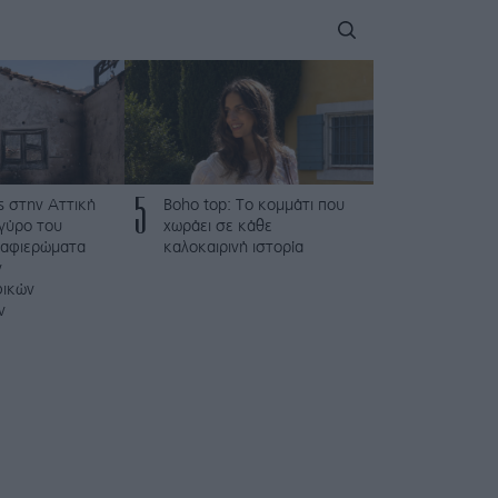
5
ς στην Αττική
Boho top: Το κομμάτι που
γύρο του
χωράει σε κάθε
 αφιερώματα
καλοκαιρινή ιστορία
ν
φικών
ν