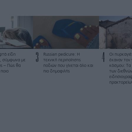
3
4
φτά είδη
Russian pedicure: Η
Οι πυρκαγιέ
, σύμφωνα με
τεχνική περιποίησης
έκαναν τον 
ύς – Πώς θα
ποδιών που γίνεται όλο και
κόσμου: Τα
 ποιο
πιο δημοφιλής
των διεθνώ
ειδησιογρα
πρακτορείω