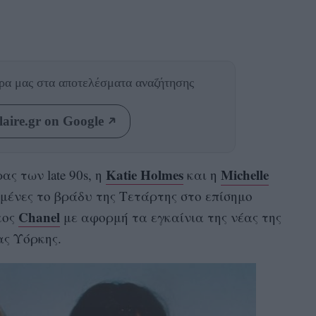
θρα μας
στα αποτελέσματα αναζήτησης
aire.gr on Google
Katie Holmes
Michelle
ας των late 90s, η
και η
μένες το βράδυ της Τετάρτης στο επίσημο
Chanel
κος
με αφορμή τα εγκαίνια της νέας της
ας Υόρκης.