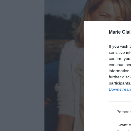
Marie Clai
If you wish 
sensitive in
confirm you
continue se
information 
further disc
participants
Downstream 
Persona
I want t