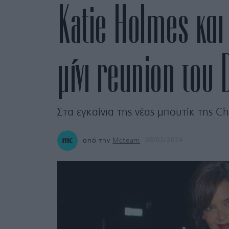
Katie Holmes και
μίνι reunion του
Στα εγκαίνια της νέας μπουτίκ της C
από την
Mcteam
08/02/2024