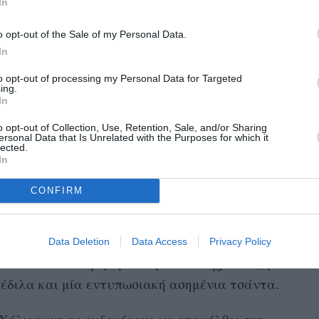
In
o opt-out of the Sale of my Personal Data.
awson’s Creek
In
 με τα πιο κομψά Chanel σύνολα, τα οποία
to opt-out of processing my Personal Data for Targeted
ing.
που φορούσαν οι δημοφιλείς χαρακτήρες που
In
reek
, Joey Potter και Jen Lindley. Η σειρά
o opt-out of Collection, Use, Retention, Sale, and/or Sharing
ersonal Data that Is Unrelated with the Purposes for which it
2003 και οι πρωταγωνίστριες εμφανιζόντουσαν
lected.
In
λα της τάσης που σήμερα ονομάζουμε Y2K.
CONFIRM
ίντ σακάκι με ασορτί παντελόνι σε μαύρο
ι το πάνω μέρος του συνόλου με ένα μαύρο
ξε τις κλασικές δίχρωμες γόβες του οίκου σε
Data Deletion
Data Access
Privacy Policy
εσε ένα τουίντ φόρεμα σε μπλε αποχρώσεις, με
έδιλα και μία εντυπωσιακή ασημένια τσάντα.