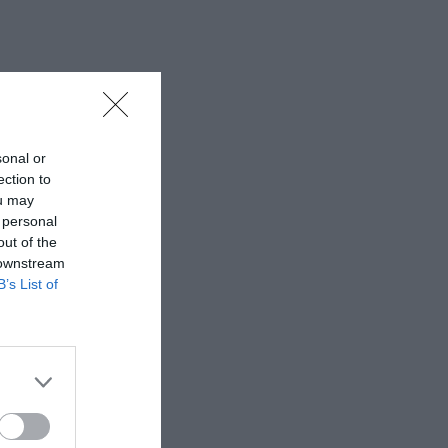
sonal or
ection to
ou may
 personal
out of the
 downstream
B’s List of