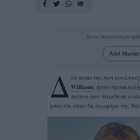
Δείτε περισσότερα άρ
Add Mariecl
Δ
ύο icons της ποπ κουλτούρ
Williams
, ήταν προσκεκλη
δείπνο που παρέθεσε ο οί
μπουτίκ στην 5η λεωφόρο της Νέ