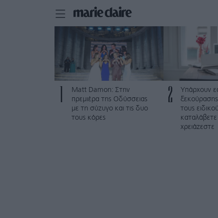
1
2
Matt Damon: Στην
Υπάρχουν ε
πρεμιέρα της Οδύσσειας
ξεκούρασης
με τη σύζυγο και τις δυο
τους ειδικο
τους κόρες
καταλάβετε
χρειάζεστε