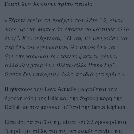
Γιατί δεν θα κάνει τρίτο παιδί;
«Ξέρετε εκείνο το πράγμα που λέτε “Ω, είναι
τόσο ωραία. Μήπως θα έπρεπε να κάνουμε άλλο
ένα;”. Και σκέφτεσαι, “Ω ναι, θα μπορούσα να
περάσω την εγκυμοσύνη. Θα μπορούσα να
ξαναπεράσω και τον τοκετό ή και τη γέννα,
αλλά δεν μπορώ να βλέπω άλλο Peppa Pig”.
Οπότε δεν υπάρχουν άλλα παιδιά για εμένα».
Η ηθοποιός του Love Actually μοιράζεται την
9χρονη κόρη της Edie και την 5χρονη κόρη της
Delilah με τον μουσικό σύζυγό της James Righton.
Είπε ότι τα παιδιά της είναι «πολύ δροσερά και
ζωηρά» με πάθος για τις ιαπωνικές ταινίες του