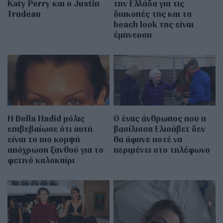
Katy Perry και ο Justin
την Ελλάδα για τις
Trudeau
διακοπές της και τα
beach look της είναι
έμπνευση
Η Bella Hadid μόλις
Ο ένας άνθρωπος που η
επιβεβαίωσε ότι αυτή
βασίλισσα Ελισάβετ δεν
είναι το πιο κομψή
θα άφηνε ποτέ να
απόχρωση ξανθού για το
περιμένει στο τηλέφωνο
φετινό καλοκαίρι