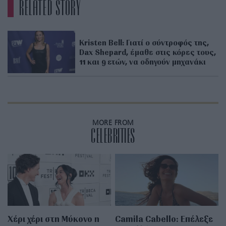
RELATED STORY
Kristen Bell: Γιατί ο σύντροφός της,
Dax Shepard, έμαθε στις κόρες τους,
11 και 9 ετών, να οδηγούν μηχανάκι
MORE FROM
CELEBRITIES
Χέρι χέρι στη Μύκονο η
Camila Cabello: Επέλεξε