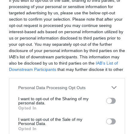
καλλιτέχνες όπως οι Lizzo και Chappell Roan και
If you wish to opt-out of the sale, sharing to third parties, or
processing of your personal or sensitive information for
ενώ σχεδίαζε ένα ντίσκο πάρτι για την Edie,
targeted advertising by us, please use the below opt-out
ενθουσιάστηκε με τη σκέψη ότι θα έβαζε όλα τα
section to confirm your selection. Please note that after your
opt-out request is processed you may continue seeing
κορίτσια να χορεύουν με τη μουσική τους και θα
interest-based ads based on personal information utilized by
χόρευε και εκείνη μαζί τους.
us or personal information disclosed to third parties prior to
your opt-out. You may separately opt-out of the further
Ωστόσο, η 9χρονη κόρη της είχε άλλες σκέψεις.
disclosure of your personal information by third parties on the
IAB’s list of downstream participants. This information may
«Ξέρεις πώς είναι οι έφηβοι. Σκέφτεσαι “Ναι, θα
also be disclosed by us to third parties on the
IAB’s List of
με βρίσκουν ενοχλητικό”. Αλλά στα 9; Κι, όμως»
Downstream Participants
that may further disclose it to other
third parties.
είπε η Knightley, πριν μιμηθεί την κόρη της που
την έδιωχνε από την πίστα.
«Μαμά, μαμά με
Personal Data Processing Opt Outs
ντροπιάζεις, πήγαινε και στάσου στη γωνία»,
I want to opt-out of the Sharing of my
personal data.
θυμήθηκε η Knightley.
«Ήταν απαίσιο».
Opted In
I want to opt-out of the Sale of my
Γιατί δεν παρακολουθεί το Love Actually τα
Personal Data.
Opted In
Χριστούγεννα και ποια είναι η αγαπημένη