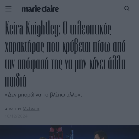
Keira Knightley: Ο τηλεοπτικός
χαρακτήρας που κρύβεται πίσω από
την απόφασή της να μην κάνει άλλα
παιδιά
«Δεν μπορώ να το βλέπω άλλο».
από την
Mcteam
10/12/2024