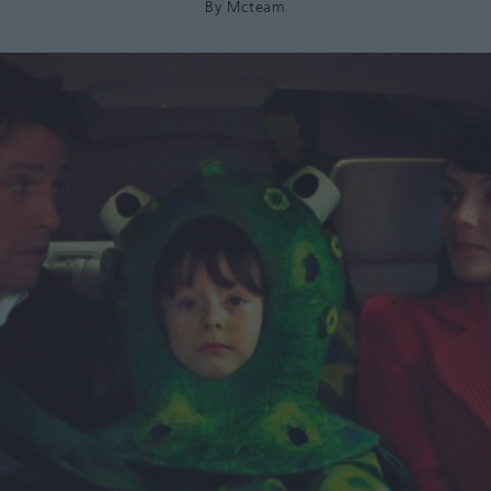
By
Mcteam