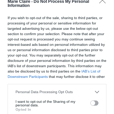
Marie Claire -
Do Not Process My Personal
Information
If you wish to opt-out of the sale, sharing to third parties, or
processing of your personal or sensitive information for
targeted advertising by us, please use the below opt-out
section to confirm your selection. Please note that after your
opt-out request is processed you may continue seeing
interest-based ads based on personal information utilized by
us or personal information disclosed to third parties prior to
your opt-out. You may separately opt-out of the further
James Middleton:
disclosure of your personal information by third parties on the
IAB’s list of downstream participants. This information may
Αναδημιούργησε την εμβληματική
also be disclosed by us to third parties on the
IAB’s List of
σκηνή από το ‘Love Actually’ για
Downstream Participants
that may further disclose it to other
third parties.
να μεταφέρει ένα σημαντικό
μήνυμα
Personal Data Processing Opt Outs
I want to opt-out of the Sharing of my
By
Mcteam
personal data.
Opted In