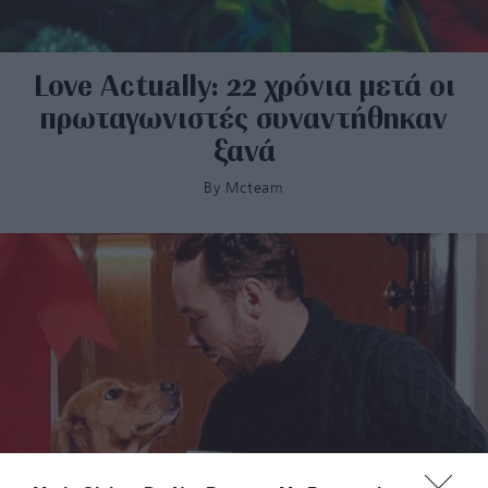
Love Actually: 22 χρόνια μετά οι
πρωταγωνιστές συναντήθηκαν
ξανά
By
Mcteam