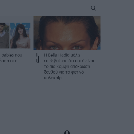
5
 babies που
Η Bella Hadid μόλις
βαση στο
επιβεβαίωσε ότι αυτή είναι
το πιο κομψή απόχρωση
ξανθού για το φετινό
καλοκαίρι