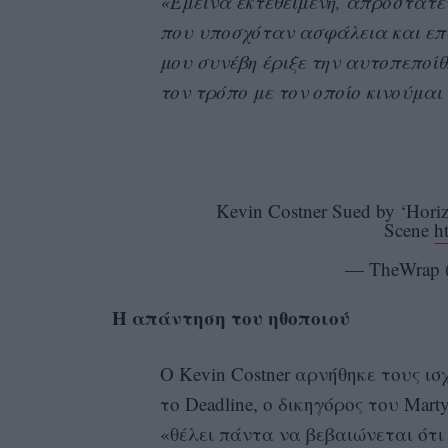
«Έμεινα εκτεθειμένη, απροστάτε
που υποσχόταν ασφάλεια και επ
μου συνέβη έριξε την αυτοπεποί
τον τρόπο με τον οποίο κινούμαι
Kevin Costner Sued by ‘Horiz
Scene
h
— TheWrap
Η απάντηση του ηθοποιού
Ο Kevin Costner αρνήθηκε τους ισ
το Deadline, ο δικηγόρος του Marty
«θέλει πάντα να βεβαιώνεται ότι