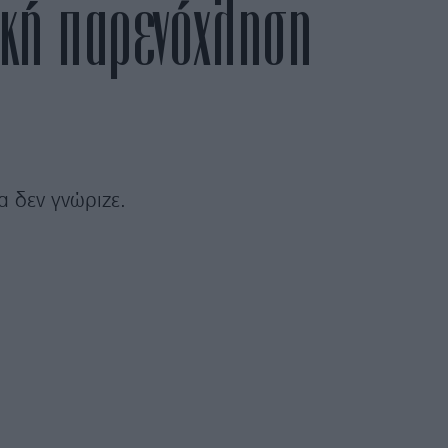
λική παρενόχληση
α δεν γνώριζε.