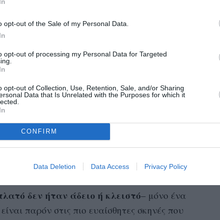
In
, ενώ ο εκείνος «πειραματιζόταν με
του βιασμού».
o opt-out of the Sale of my Personal Data.
In
παραβίασε τα συμβατικά πρωτόκολλα που
to opt-out of processing my Personal Data for Targeted
ίο
των ερμηνευτών Sag-Aftra, το οποίο απαιτεί
ing.
In
ώνονται 48 ώρες νωρίτερα και πρέπει να
περιλαμβάνει γυμνό ή προσομοίωση σεξ.
o opt-out of Collection, Use, Retention, Sale, and/or Sharing
ersonal Data that Is Unrelated with the Purposes for which it
lected.
δόθηκε η απαιτούμενη ειδοποίηση και ότι
In
μβόλαιό της. Την ίδια στιγμή αναφέρει ότι δεν
CONFIRM
ιότητας της ταινίας,
κάτι που ήταν
αιο της Hunt και ίσχυε και για τη LaBella ως
Data Deletion
Data Access
Privacy Policy
πλατό δεν ήταν άδειο ή κλειστό
– μόνο ένα
είναι παρόν στις πιο ευαίσθητες σκηνές που