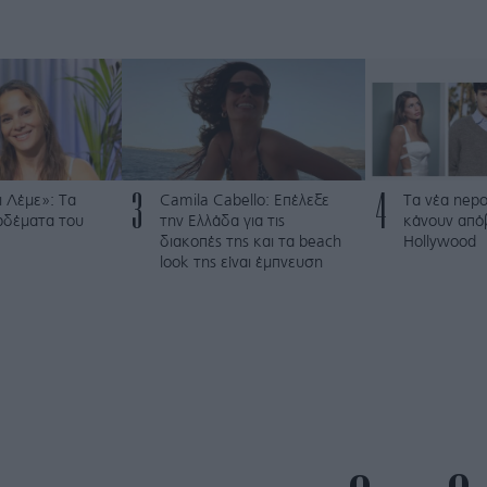
3
4
 Λέμε»: Τα
Camila Cabello: Επέλεξε
Τα νέα nepo
ρδέματα του
την Ελλάδα για τις
κάνουν από
διακοπές της και τα beach
Hollywood
look της είναι έμπνευση