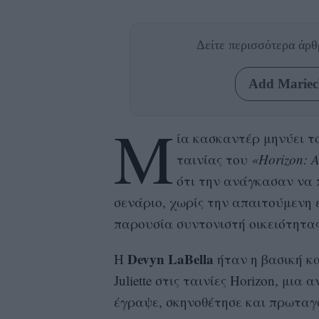
Δείτε περισσότερα άρ
Add Mariecl
Μ
ία κασκαντέρ μηνύει 
ταινίας του
«Horizon: A
ότι την ανάγκασαν να π
σενάριο, χωρίς την απαιτούμενη 
παρουσία συντονιστή οικειότητας
Devyn LaBella
Η
ήταν η βασική κ
Juliette στις ταινίες Horizon, μι
έγραψε, σκηνοθέτησε και πρωταγων