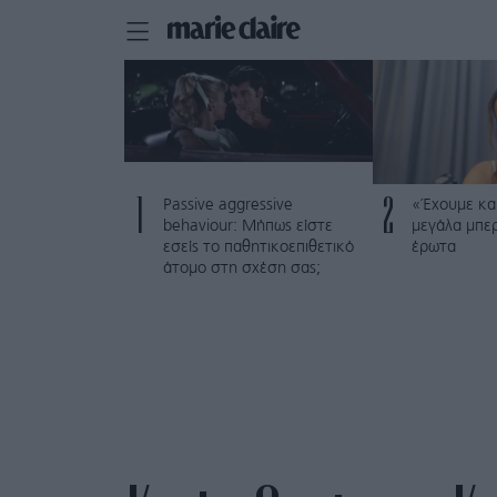
1
2
Passive aggressive
«Έχουμε και
behaviour: Μήπως είστε
μεγάλα μπε
εσείς το παθητικοεπιθετικό
έρωτα
άτομο στη σχέση σας;