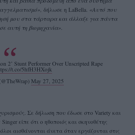
υτη και βαθιά προδομένη από ένα σύστημα
αγγελματισμό»,
δήλωσε η LaBella.
«Αυτό που
θησή μου στα τάρταρα και άλλαξε για πάντα
 σε αυτή τη βιομηχανία».
on 2’ Stunt Performer Over Unscripted Rape
ttps://t.co/5hfH3HXojk
 (@TheWrap)
May 27, 2025
χυρισμούς. Σε δήλωση που έδωσε στο Variety και
 Singer είπε ότι ο ηθοποιός και σκηνοθέτης
 όλοι αισθάνονται άνετα όταν εργάζονται στις