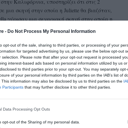
στην Καλιφόρνια, υποστηρίζει ότι στις 2
 μια σκηνή στην οποία η Juliette θα βιαζόταν,
lla γύρισαν μια σεναριακή σκηνή στην οποία η
ρετικό χαρακτήρα.
re -
Do Not Process My Personal Information
νέα σκηνή, ισχυρίζεται στην αγωγή, και η
to opt-out of the sale, sharing to third parties, or processing of your per
 να γνωρίζει ότι η ηθοποιός που θα
formation for targeted advertising by us, please use the below opt-out s
r selection. Please note that after your opt-out request is processed y
υρίσ ι τη σκηνή και είχε αποχωρήσει από το
eing interest-based ads based on personal information utilized by us or
disclosed to third parties prior to your opt-out. You may separately opt-
losure of your personal information by third parties on the IAB’s list of
η LaBella δεν είχε ενημερωθεί για το τι θα
,
. This information may also be disclosed by us to third parties on the
IA
Participants
that may further disclose it to other third parties.
τι νέος άνδρας ηθοποιός είχε λάβει εντολή να
οιήσει και να σκίσει με τη βία τη φούστα της.
l Data Processing Opt Outs
Costner της είπε να «ξαπλώσει» σε ένα βαγόνι
οιό «να εκτελέσει επανειλημμένα τον βίαιο
o opt-out of the Sharing of my personal data.