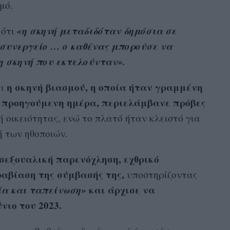
μό.
«η σκηνή μεταδιδόταν δημόσια σε
 ότι
ο συνεργείο … ο καθένας μπορούσε να
η σκηνή που εκτελούνταν».
η σκηνή βιασμού, η οποία ήταν γραμμένη
τι
ν προηγούμενη ημέρα, περιελάμβανε πρόβες
ή οικειότητας, ενώ το πλατό ήταν κλειστό για
ή των ηθοποιών.
σεξουαλική παρενόχληση, εχθρικό
αβίαση της σύμβασής της,
υποστηρίζοντας
ία και ταπείνωση»
και άρχισε να
νιο του 2023.