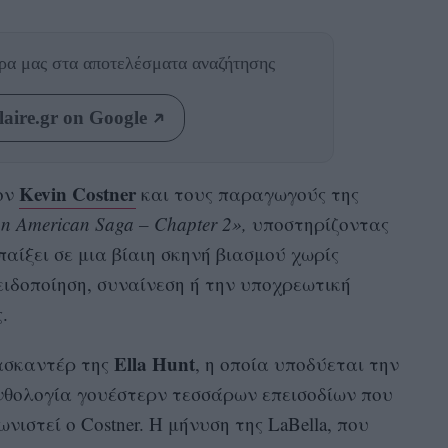
θρα μας
στα αποτελέσματα αναζήτησης
aire.gr on Google
Kevin Costner
τον
και τους παραγωγούς της
n American Saga – Chapter 2»,
υποστηρίζοντας
αίξει σε μια βίαιη σκηνή βιασμού χωρίς
ειδοποίηση, συναίνεση ή την υποχρεωτική
.
Ella Hunt
ασκαντέρ της
, η οποία υποδύεται την
α ανθολογία γουέστερν τεσσάρων επεισοδίων που
ιστεί ο Costner. Η μήνυση της LaBella, που