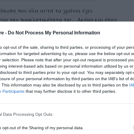
ρόσωπα που όλα αυτά τα χρόνια έχει
ί για την προκλητικότητα της. Ακόμη και όταν
 τα 4 παιδιά της από το Μαλάουι,
re -
Do Not Process My Personal Information
η Madonna και τότε, προσπάθησε να μη δώσει
όταν σε δικαστική διαμάχη με τον πρώην
to opt-out of the sale, sharing to third parties, or processing of your per
formation for targeted advertising by us, please use the below opt-out s
ε το γιο τους, Roccο, ο οποίος δεν ήθελε να
r selection. Please note that after your opt-out request is processed y
 τον πατέρα του. Τελικά η δικαστική διαμάχη
eing interest-based ads based on personal information utilized by us or
pop διατηρεί σήμερα τις καλύτερες σχέσεις
disclosed to third parties prior to your opt-out. You may separately opt-
losure of your personal information by third parties on the IAB’s list of
. This information may also be disclosed by us to third parties on the
IA
Participants
that may further disclose it to other third parties.
 της και μαζί με τα 6 της παιδιά απολαμβάνουν
. Μάλιστα, συχνά ανεβάζει στον προσωπικό της
ραφίες από την οικογενειακή καθημερινότητά
l Data Processing Opt Outs
εια βρίσκεται σύσσωμη στο Μαλάουι για να
o opt-out of the Sharing of my personal data.
 της τραγουδίστριας.