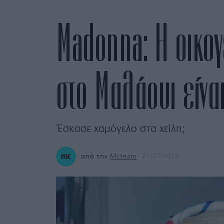
Madonna: Η οικογ
στο Μαλάουι είνα
Έσκασε χαμόγελο στα χείλη;
από την
Mcteam
21/07/2018