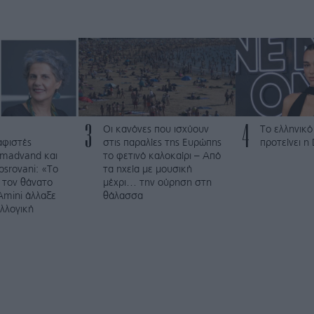
3
4
Οι κανόνες που ισχύουν
Το ελληνικό
αφιστές
στις παραλίες της Ευρώπης
προτείνει η
madvand και
το φετινό καλοκαίρι – Από
osrovani: «Το
τα ηχεία με μουσική
 τον θάνατο
μέχρι… την ούρηση στη
Amini άλλαξε
θάλασσα
υλλογική