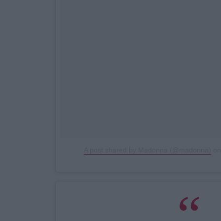
A post shared by Madonna (@madonna)
o