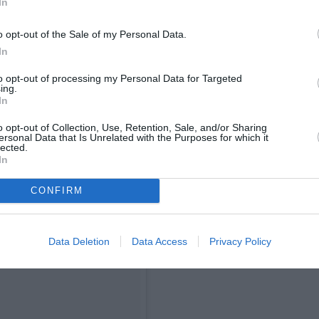
In
o opt-out of the Sale of my Personal Data.
In
to opt-out of processing my Personal Data for Targeted
ing.
In
o opt-out of Collection, Use, Retention, Sale, and/or Sharing
ersonal Data that Is Unrelated with the Purposes for which it
lected.
In
CONFIRM
Data Deletion
Data Access
Privacy Policy