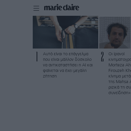
1
2
Αυτό είναι το επάγγελμα
Οι Ιρανοί
που είναι μάλλον δύσκολο
κινηματογρ
να αντικαταστήσει η AI και
Morteza Ah
φαίνεται να έχει μεγάλη
Firouzeh Kh
ζήτηση
κίνημα μετά
της Mahsa 
ριζικά τη σ
συνείδηση»