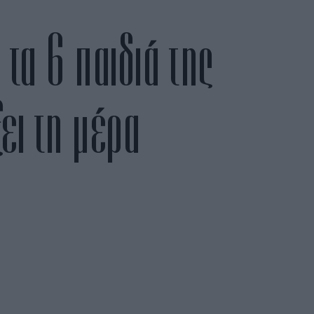
τα 6 παιδιά της
ει τη μέρα