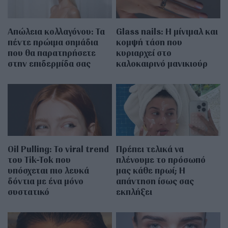
Απώλεια κολλαγόνου: Τα
Glass nails: Η μίνιμαλ και
πέντε πρώιμα σημάδια
κομψή τάση που
που θα παρατηρήσετε
κυριαρχεί στο
στην επιδερμίδα σας
καλοκαιρινό μανικιούρ
Oil Pulling: To viral trend
Πρέπει τελικά να
του Tik-Tok που
πλένουμε το πρόσωπό
υπόσχεται πιο λευκά
μας κάθε πρωί; Η
δόντια με ένα μόνο
απάντηση ίσως σας
συστατικό
εκπλήξει