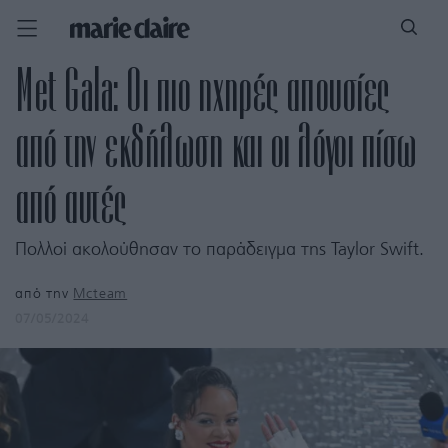
Met Gala: Οι πιο ηχηρές απουσίες
από την εκδήλωση και οι λόγοι πίσω
από αυτές
Πολλοί ακολούθησαν το παράδειγμα της Taylor Swift.
από την
Mcteam
07/05/2024