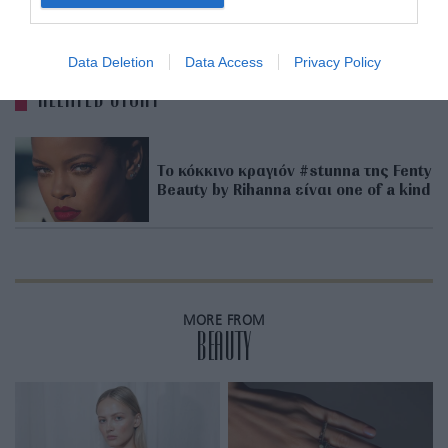
ADVERTISEMENT - CONTINUE READING BELOW
Data Deletion
Data Access
Privacy Policy
RELATED STORY
Το κόκκινο κραγιόν #stunna της Fenty
Beauty by Rihanna είναι one of a kind
MORE FROM
BEAUTY