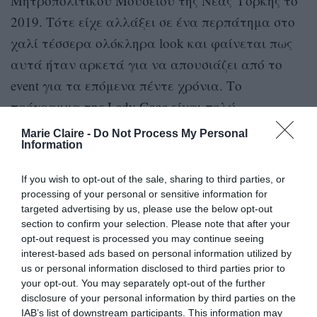
Μητροπολιτικού Μουσείου της Νέας Υόρκης το
2019. Τότε είχε αλλάξει σε ένα περπάτημα στο
χαλί τέσσερα ολόκληρα look και φαίνεται πως
αυτά ήταν αρκετά για να απουσιάζει από το
event για τα επόμενα πέντε χρόνια. Το
πρόγραμμα της Lady Gaga είναι πολύ
φορτωμένο εξαιτίας και των γυρισμάτων που
Marie Claire -
Do Not Process My Personal
Information
έκανε για τη νέα ταινία Joker, συνεπώς η
απουσία της για μία ακόμα χρονιά πρέπει να
If you wish to opt-out of the sale, sharing to third parties, or
οφείλεται σε αυτό.
processing of your personal or sensitive information for
targeted advertising by us, please use the below opt-out
Rihanna
section to confirm your selection. Please note that after your
Η
, από την άλλη, είναι άρρωστη με
opt-out request is processed you may continue seeing
γρίπη, σύμφωνα με όσα έγιναν γνωστά, κι αυτός
interest-based ads based on personal information utilized by
είναι πράγματι ένας σοβαρός λόγος για να μη
us or personal information disclosed to third parties prior to
your opt-out. You may separately opt-out of the further
δώσει το παρών στην εκδήλωση, όπου πέρυσι
disclosure of your personal information by third parties on the
είχε εμφανιστεί έγκυος στο δεύτερο παιδί της.
IAB’s list of downstream participants. This information may