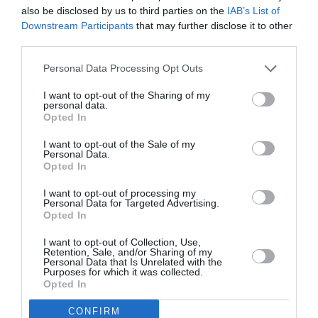
also be disclosed by us to third parties on the
IAB’s List of
Downstream Participants
that may further disclose it to other
Blake Lively
H
και ο Ryan Reynolds παρέλειψαν
third parties.
να εμφανιστούν στο Met Gala για μία ακόμα
Personal Data Processing Opt Outs
χρονιά, ακολουθώντας το παράδειγμα της καλής
Taylor Swift
τους φίλης
, η οποία δεν υπέκυψε
I want to opt-out of the Sharing of my
personal data.
στις πιέσεις της διοργάνωσης να δώσει το παρών.
Opted In
I want to opt-out of the Sale of my
Billie Eilish,
Τέλος, από το Met Gala έλειπε και η
η
Personal Data.
Opted In
οποία είναι γνωστή για τις εκκεντρικές της
εμφανίσεις και σίγουρα θα είχε πολύ
I want to opt-out of processing my
Personal Data for Targeted Advertising.
ενδιαφέρον να δούμε πώς θα ερμήνευε με το
Opted In
outfit της το θέμα
«Ο Κήπος του Χρόνου».
I want to opt-out of Collection, Use,
Retention, Sale, and/or Sharing of my
Personal Data that Is Unrelated with the
Εδώ
μπορείτε να δείτε μερικές από τις πιο
Purposes for which it was collected.
Opted In
εντυπωσιακές εμφανίσεις της βραδιάς.
CONFIRM