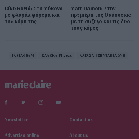
Βίκυ Καγιά: Στη Μύκονο
Matt Damon: Στην
με φλοράλ φόρεμα και
πρεμιέρα της Οδύσσειας
την κόρη της
με τη σύζυγο και τις δυο
τους κόρες
INSTAGRAM
ΚΑΛΟΚΑΙΡΙ 2024
ΝΑΤΑΣΑ ΕΞΗΝΤΑΒΕΛΩΝΗ
Newsletter
Contact us
Αdvertise online
About us