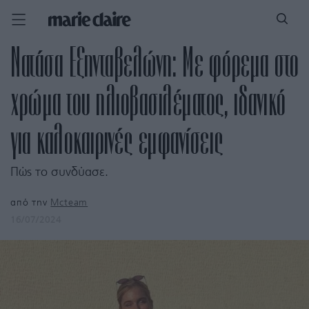
Νατάσα Εξηνταβελώνη: Με φόρεμα στο
χρώμα του ηλιοβασιλέματος, ιδανικό
για καλοκαιρινές εμφανίσεις
Πώς το συνδύασε.
από την
Mcteam
16/07/2024