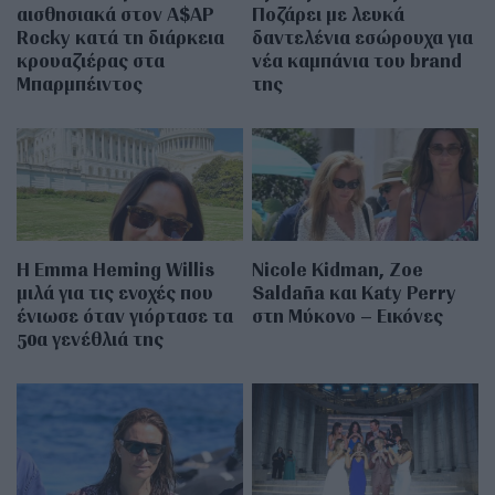
αισθησιακά στον A$AP
Ποζάρει με λευκά
Rocky κατά τη διάρκεια
δαντελένια εσώρουχα για
κρουαζιέρας στα
νέα καμπάνια του brand
Μπαρμπέιντος
της
H Emma Heming Willis
Nicole Kidman, Zoe
μιλά για τις ενοχές που
Saldaña και Katy Perry
ένιωσε όταν γιόρτασε τα
στη Μύκονο – Εικόνες
50α γενέθλιά της