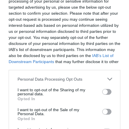
processing of your personal or sensitive information for
targeted advertising by us, please use the below opt-out
section to confirm your selection. Please note that after your
opt-out request is processed you may continue seeing
interest-based ads based on personal information utilized by
us or personal information disclosed to third parties prior to
your opt-out. You may separately opt-out of the further
disclosure of your personal information by third parties on the
IAB’s list of downstream participants. This information may
also be disclosed by us to third parties on the
IAB’s List of
Downstream Participants
that may further disclose it to other
third parties.
Η δημοσίευση κοινοποιήθηκε από το χρήστη Natasa Exidaveloni (@exidaveloninatasa)
Personal Data Processing Opt Outs
Σε πρόσφατη ανάρτησή της την είδαμε να
I want to opt-out of the Sharing of my
personal data.
ποζάρει σε γάμο φίλων της με ένα φόρεμα σε
Opted In
υπέροχο πορτοκαλί χρώμα. Η ηθοποιός ανέδειξε
I want to opt-out of the Sale of my
Personal Data.
τη σιλουέτα της με το φόρεμα που αγκάλιαζε το
Opted In
πάνω μέρος τους σώματός της και άνοιγε σε