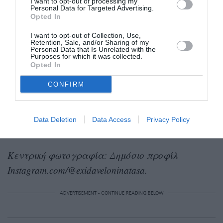
I want to opt-out of processing my
ελαφριά Α γραμμή. Το συνδύασε με χρυσά,
Personal Data for Targeted Advertising.
Opted In
ψηλοτάκουνα πέδιλα, μαλλιά πιασμένα ψηλά,
χρυσά κοσμήματα και ανοιχτόχρωμα γυαλιά
I want to opt-out of Collection, Use,
Retention, Sale, and/or Sharing of my
ηλίου.
Personal Data that Is Unrelated with the
Purposes for which it was collected.
Opted In
Όπως είδαμε στις φωτογραφίες το μυστήριο
CONFIRM
έγινε σε παραθαλάσσιο μέρος, ενώ στη διάρκεια
της δεξίωσης η ηθοποιός άλλαξε παπούτσια.
Data Deletion
Data Access
Privacy Policy
Κεντρική φωτογραφία: Δημόσιο προφίλ
Instagram.com/@exidaveloninatasa.
ADVERTISEMENT - CONTINUE READING BELOW