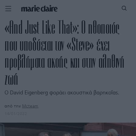
«And Just Like That»: Ο ηθοποιός
που υποδύεται τον «Steve» έχει
προβλήματα ακοής και στην αληθινή
ζωή
Ο David Eigenberg φοράει ακουστικά βαρηκοΐας.
από την
Mcteam
14/01/2022