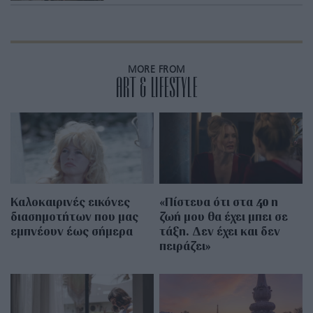
MORE FROM
ART & LIFESTYLE
Καλοκαιρινές εικόνες
«Πίστευα ότι στα 40 η
διασημοτήτων που μας
ζωή μου θα έχει μπει σε
εμπνέουν έως σήμερα
τάξη. Δεν έχει και δεν
πειράζει»