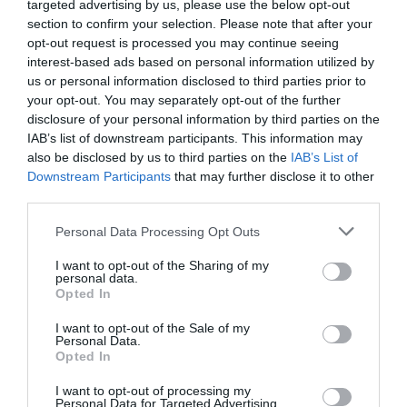
targeted advertising by us, please use the below opt-out
αγαπάει
Zuritsky: «
Όλοι στη σειρά, κάθε ένας,
section to confirm your selection. Please note that after your
opt-out request is processed you may continue seeing
David Eigenberg
τον
ως άνθρωπο και ως ηθοποιό.
interest-based ads based on personal information utilized by
Αγαπάει τον Steve. Έχουμε επενδύσει στην
us or personal information disclosed to third parties prior to
your opt-out. You may separately opt-out of the further
ποιότητά του. Είναι γεμάτος ζωή, όλοι οι
disclosure of your personal information by third parties on the
“Steves” εκεί έξω είναι καλά παιδιά
».
IAB’s list of downstream participants. This information may
also be disclosed by us to third parties on the
IAB’s List of
Downstream Participants
that may further disclose it to other
Τα προβλήματα ακοής του Steve δεν είναι η
third parties.
μοναδική εξέλιξη στο σενάριο που αφορά το
Miranda
Personal Data Processing Opt Outs
χαρακτήρα του. Η
τον απατά
συστηματικά και, όπως εξομολογείται στην
I want to opt-out of the Sharing of my
personal data.
Carrie Bradshaw
, έχει αποτύχει σε κάθε
Opted In
προσπάθεια να βελτιώσει την ερωτική ζωή τους:
I want to opt-out of the Sale of my
«
Προσπάθησα να αναβιώσω τη σεξουαλική ζωή
Personal Data.
Opted In
μου με τον Steve. Φοβάμαι ότι ο ασθενής δεν
I want to opt-out of processing my
ανταποκρίνεται στη θεραπεία
».
Personal Data for Targeted Advertising.