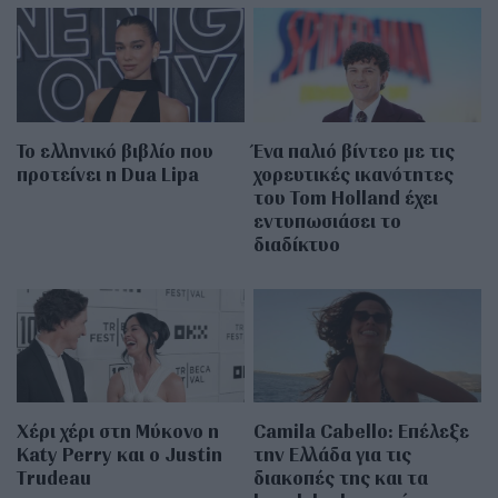
Το ελληνικό βιβλίο που
Ένα παλιό βίντεο με τις
προτείνει η Dua Lipa
χορευτικές ικανότητες
του Tom Holland έχει
εντυπωσιάσει το
διαδίκτυο
Χέρι χέρι στη Μύκονο η
Camila Cabello: Επέλεξε
Katy Perry και ο Justin
την Ελλάδα για τις
Trudeau
διακοπές της και τα