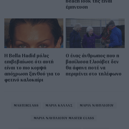
beach look της είναι
έμπνευση
Η Bella Hadid μόλις
Ο ένας άνθρωπος που η
επιβεβαίωσε ότι αυτή
βασίλισσα Ελισάβετ δεν
είναι το πιο κομψή
θα άφηνε ποτέ να
απόχρωση ξανθού για το
περιμένει στο τηλέφωνο
φετινό καλοκαίρι
MASTERCLASS
ΜΑΡΙΑ ΚΑΛΛΑΣ
ΜΑΡΙΑ ΝΑΥΠΛΙΩΤΟΥ
ΜΑΡΙΑ ΝΑΥΠΛΙΩΤΟΥ MASTER CLASS