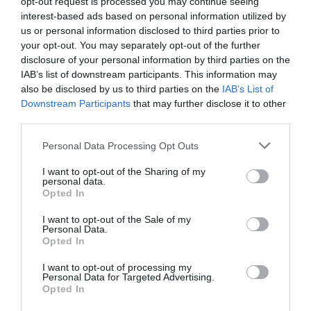
opt-out request is processed you may continue seeing
interest-based ads based on personal information utilized by
Στρατή Πασχάλη
, που θέλησε να μείνει πιστός
us or personal information disclosed to third parties prior to
τόσο στο ύφος όσο και στο γράμμα του
your opt-out. You may separately opt-out of the further
πρωτότυπου κειμένου, διασώζοντας το νεύρο,
disclosure of your personal information by third parties on the
IAB’s list of downstream participants. This information may
την ενέργεια, το καυστικό χιούμορ και το πάθος
also be disclosed by us to third parties on the
IAB’s List of
του.
Downstream Participants
that may further disclose it to other
third parties.
Δείτε τη νέα ανάρτηση της Ρούλας Ρέβη:
Personal Data Processing Opt Outs
I want to opt-out of the Sharing of my
personal data.
Opted In
I want to opt-out of the Sale of my
Personal Data.
Opted In
I want to opt-out of processing my
Personal Data for Targeted Advertising.
Opted In