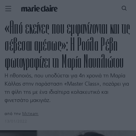
«Από εκείνες που εμφανίζονται και τις
σέβεσαι αμέσως»: H Ρούλα Ρέβη
φωτογραφίζει τη Μαρία Ναυπλιώτου
Η ηθοποιός, που υποδύεται για 4η χρονιά τη Μαρία
Κάλλας στην παράσταση «Master Class», ποζάρει για
τη φίλη της με ένα ιδιαίτερα κολακευτικό και
φινετσάτο μακιγιάζ.
από την
Mcteam
13/01/2022