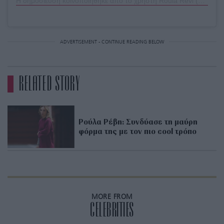
Η δημοσίευση κοινοποιήθηκε από το χρήστη Roula Revi (@roula.revi)
ADVERTISEMENT - CONTINUE READING BELOW
RELATED STORY
Ρούλα Ρέβη: Συνδύασε τη μαύρη
φόρμα της με τον πιο cool τρόπο
MORE FROM
CELEBRITIES