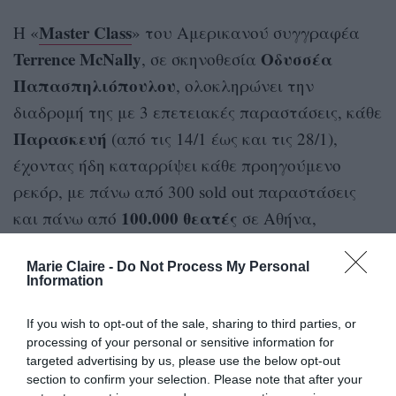
Master Class
Η «
» του Aμερικανού συγγραφέα
Terrence McNally
Οδυσσέα
, σε σκηνοθεσία
Παπασπηλιόπουλου
, ολοκληρώνει την
διαδρομή της με 3 επετειακές παραστάσεις, κάθε
Παρασκευή
(από τις 14/1 έως και τις 28/1),
έχοντας ήδη καταρρίψει κάθε προηγούμενο
ρεκόρ, με πάνω από 300 sold out παραστάσεις
100.000 θεατές
και πάνω από
σε Αθήνα,
Θεσσαλονίκη και Κύπρο, από την πρεμιέρα του
Marie Claire -
Do Not Process My Personal
2018
Μαρία
το
, μέχρι και σήμερα. Η
Information
Ναυπλιώτου
ζωντανεύει ξανά τον μύθο της
Ελληνίδας που υπήρξε η μεγαλύτερη φωνή του
If you wish to opt-out of the sale, sharing to third parties, or
processing of your personal or sensitive information for
Μαρία
εικοστού αιώνα και που την έλεγαν
.
targeted advertising by us, please use the below opt-out
section to confirm your selection. Please note that after your
Η μετάφραση του έργου είναι του ποιητή