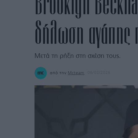
Brooklyn Beckham
δήλωση αγάπης π
Μετά τη ρήξη στη σχέση τους.
από την
Mcteam
06/02/2026