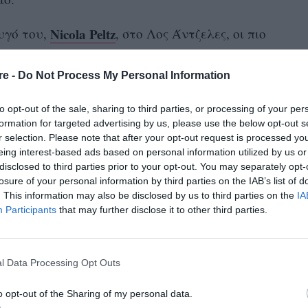
Nicola Peltz
υγό του,
, στο Λος Άντζελες, οι πιο
χει παρέμβει σε ένα τατουάζ που είχε κάνει
πατέρα
προς τον
του.
re -
Do Not Process My Personal Information
 δεξί μπράτσο του μια καρδιά, που στο
to opt-out of the sale, sharing to third parties, or processing of your per
formation for targeted advertising by us, please use the below opt-out s
ς
» και απέξω το μήνυμα «Σε αγαπώ, Bust [το
r selection. Please note that after your opt-out request is processed y
σβήσει
ο David Beckham]». Πλέον λοιπόν έχει
eing interest-based ads based on personal information utilized by us or
disclosed to third parties prior to your opt-out. You may separately opt-
καθιστώντας τα γράμματά της (Dad) με
losure of your personal information by third parties on the IAB’s list of
. This information may also be disclosed by us to third parties on the
IA
Participants
that may further disclose it to other third parties.
l Data Processing Opt Outs
τη λέξη «Μπαμπάς», αντικαθιστώντας τα
της (Dad) με σύμβολα.
o opt-out of the Sharing of my personal data.