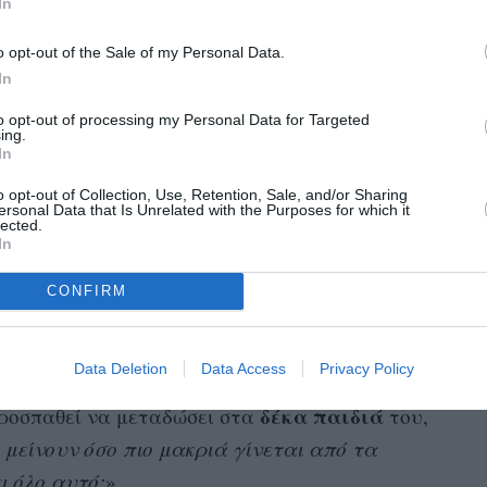
In
ι να σβήνει και τα τατουάζ που είχε κάνει στα
Romeo
Cruz
του,
και
, το 2020. Πριν από έναν
o opt-out of the Sale of my Personal Data.
ζ που είχε κάνει στο στήθος του, για τη
In
ς
».
to opt-out of processing my Personal Data for Targeted
ing.
In
Peltz
, τοποθετήθηκε για πρώτη φορά δημόσια
εσα στην κόρη του, τον σύζυγό της και την
o opt-out of Collection, Use, Retention, Sale, and/or Sharing
ersonal Data that Is Unrelated with the Purposes for which it
lected.
μυριούχος επιχειρηματίας μίλησε στο πλαίσιο
In
urnal
Invest Live
στο West Palm Beach της
CONFIRM
χολιάζοντας με χιούμορ την έντονη
νειά του: «
Η οικογένειά μου βρέθηκε
χα καν προσέξει
».
Data Deletion
Data Access
Privacy Policy
δέκα παιδιά
ροσπαθεί να μεταδώσει στα
του,
 μείνουν όσο πιο μακριά γίνεται από τα
ι όλο αυτό;
».