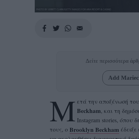
PHOTO BY JERRITT CLARK/GETTY IMAGES FOR ARIA RESORT & CASINO
Δείτε περισσότερα άρ
Add Mariecl
Μ
ετά την αποξένωσή του
Beckham
, και τη δημό
Instagram stories, όπου 
Brooklyn Beckham
τους, ο
έδειξε 
να ακολουθήσει διαφορετικό δρό