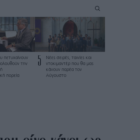
5
υ πετυχαίνουν
Νέες σειρές, ταινίες και
κολουθούν την
ντοκιμαντέρ που θα μας
κή
κάνουν παρέα τον
κή πορεία
Αύγουστο