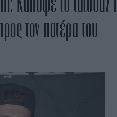
: Κάλυψε το τατουάζ π
ρος τον πατέρα του