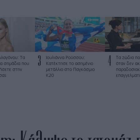
3
4
λλαγόνου: Τα
Ιουλιάννα Ρούσσου:
Τα ζώδια πο
μα σημάδια που
Κατέκτησε το ασημένιο
όταν δεν α
ήσετε στην
μετάλλιο στο Παγκόσμιο
παραδοσια
σας
Κ20
επαγγελματι