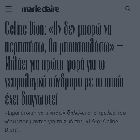
Celine Dion: «Αν δεν μπορώ να
περπατήσω, θα μπουσουλήσω» –
Μιλάει για πρώτη φορά για το
νευρολογικό σύνδρομο με το οποίο
έχει διαγνωστεί
«Είμαι έτοιμη να μιλήσω» δηλώνει στο τρέιλερ του
νέου ντοκιμαντέρ για τη ζωή της, «I Am: Celine
Dion».