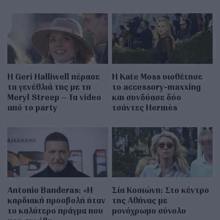
Η Geri Halliwell πέρασε
Η Kate Moss υιοθέτησε
τα γενέθλιά της με τη
τo accessory-maxxing
Meryl Streep – Τα video
και συνδύασε δύο
από το party
τσάντες Hermès
Antonio Banderas: «Η
Σία Κοσιώνη: Στο κέντρο
καρδιακή προσβολή ήταν
της Αθήνας με
το καλύτερο πράγμα που
μονόχρωμο σύνολο