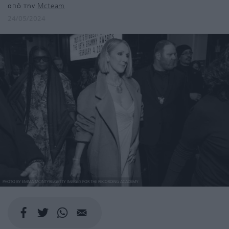
από την
Mcteam
24/05/2024
PHOTO BY EMMA MCINTYRE/GETTY IMAGES FOR THE RECORDING ACADEMY