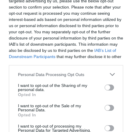
targeted advertising by us, please use the below opt-out
section to confirm your selection. Please note that after your
«Βλέπω τη ζωή μου και αγαπώ κάθε
opt-out request is processed you may continue seeing
κομμάτι της. Όταν ένα κορίτσι
interest-based ads based on personal information utilized by
αγαπάει τα παπούτσια του, θα βρει
us or personal information disclosed to third parties prior to
πάντα τρόπους να της ταιριάξουν.
your opt-out. You may separately opt-out of the further
Όποιο κι αν είναι το νούμερο, δώστε το
μου και πάμε».
disclosure of your personal information by third parties on the
IAB’s list of downstream participants. This information may
also be disclosed by us to third parties on the
IAB’s List of
»Είναι φανταστικό να κάνεις ηχογραφήσεις.
Downstream Participants
that may further disclose it to other
Αλλά ακόμα πιο φανταστικό να ανεβαίνεις στη
third parties.
σκηνή. Το δύσκολο δεν είναι να δίνεις συναυλίες
Personal Data Processing Opt Outs
αλλά να τις ακυρώνεις. Δουλεύω σκληρά
I want to opt-out of the Sharing of my
καθημερινά αλλά πρέπει να παραδεχτώ ότι
personal data.
Opted In
είναι ένας αγώνας. Μου λείπει ο κόσμος. Αν δεν
μπορώ να περπατήσω, θα μπουσουλήσω
».
I want to opt-out of the Sale of my
Personal Data.
Opted In
Δείτε το τρέιλερ:
I want to opt-out of processing my
Personal Data for Targeted Advertising.