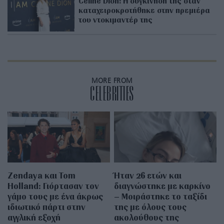
Celine Dion: Η συγκίνησή της όταν
καταχειροκροτήθηκε στην πρεμιέρα
του ντοκιμαντέρ της
MORE FROM
CELEBRITIES
Zendaya και Tom
Ήταν 26 ετών και
Holland: Γιόρτασαν τον
διαγνώστηκε με καρκίνο
γάμο τους με ένα άκρως
– Μοιράστηκε το ταξίδι
ιδιωτικό πάρτι στην
της με όλους τους
αγγλική εξοχή
ακολούθους της