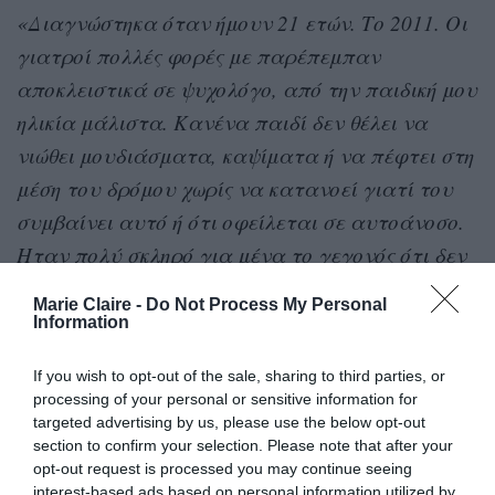
«Διαγνώστηκα όταν ήμουν 21 ετών. Το 2011. Οι
γιατροί πολλές φορές με παρέπεμπαν
αποκλειστικά σε ψυχολόγο, από την παιδική μου
ηλικία μάλιστα. Κανένα παιδί δεν θέλει να
νιώθει μουδιάσματα, καψίματα ή να πέφτει στη
μέση του δρόμου χωρίς να κατανοεί γιατί του
συμβαίνει αυτό ή ότι οφείλεται σε αυτοάνοσο.
Ηταν πολύ σκληρό για μένα το γεγονός ότι δεν
μπορούσαν να βρουν το πρόβλημα και να
Marie Claire -
Do Not Process My Personal
καταλάβουν το μέγεθός του».
Information
Από πού αντλεί δύναμη μια γυναίκα 21 ετών
If you wish to opt-out of the sale, sharing to third parties, or
processing of your personal or sensitive information for
που μαθαίνει ότι έχει Σύνδρομο Δύσκαμπτου
targeted advertising by us, please use the below opt-out
Ανθρώπου και αναγκάζεται να βάλει το
section to confirm your selection. Please note that after your
opt-out request is processed you may continue seeing
αμαξίδιο στη ζωή της; Πώς ξυπνά εκείνη την
interest-based ads based on personal information utilized by