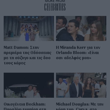
MORE FROM
CELEBRITIES
Matt Damon: Στην
Η Miranda Kerr για τον
πρεμιέρα της Οδύσσειας
Orlando Bloom: «Είναι
με τη σύζυγο και τις δυο
σαν αδελφός μου»
τους κόρες
Οικογένεια Beckham:
Michael Douglas: Με την
Παραλίγο reunion στη
κόρη του, Carys, στο