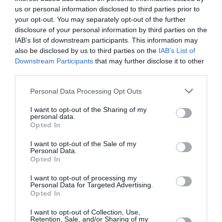
ημέρα που το συνειδητοποιεί για πρώτη
us or personal information disclosed to third parties prior to
your opt-out. You may separately opt-out of the further
φορά;
disclosure of your personal information by third parties on the
IAB’s list of downstream participants. This information may
«Αρχικά, επειδή ήμουν για αρκετό διάστημα στο
also be disclosed by us to third parties on the
IAB’s List of
Downstream Participants
that may further disclose it to other
νοσοκομείο, κατανοούσα πού βρισκόμουν και
third parties.
Πάλευα και για
για ποιο λόγο βρισκόμουν εκεί.
Personal Data Processing Opt Outs
τη ζωή μου, επειδή ήμουν σε μονάδα τεχνητού
νεφρού για πλασμαφαιρέσεις.
Έλεγα, η
I want to opt-out of the Sharing of my
personal data.
ιδανική κατάσταση είναι να φύγω από το
Opted In
κρεβάτι. Για μένα ήταν τεράστιο επίτευγμα ότι
I want to opt-out of the Sale of my
Personal Data.
μπόρεσα να καθίσω στο αμαξίδιο.
Opted In
Κατόπιν αναρωτήθηκα πώς θα μπορούσα να
I want to opt-out of processing my
Personal Data for Targeted Advertising.
σηκωθώ από το αμαξίδιο. Άρχισα να περπατάω
Opted In
με ψηλούς νάρθηκες, κάτι σαν εκείνους με τους
I want to opt-out of Collection, Use,
Retention, Sale, and/or Sharing of my