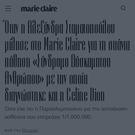
Όταν η Αλεξάνδρα Σταματοπούλου
μίλησε στο Marie Claire για τη σπάνια
πάθηση «Σύνδρομο Δύσκαμπτου
Ανθρώπου» με την οποία
διαγνώστηκε και η Celine Dion
Όσα είχε πει η Παραολυμπιονίκης για την αυτοάνοση
ασθένεια που επηρεάζει 1/1.000.000.
από την
Mcteam