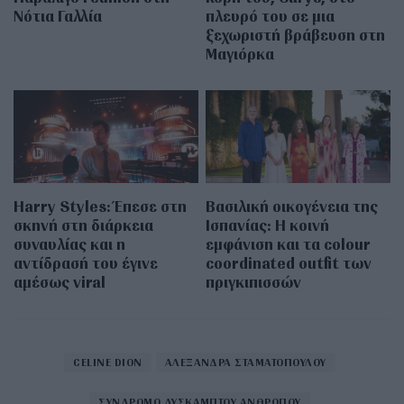
Νότια Γαλλία
πλευρό του σε μια
ξεχωριστή βράβευση στη
Μαγιόρκα
Harry Styles: Έπεσε στη
Βασιλική οικογένεια της
σκηνή στη διάρκεια
Ισπανίας: Η κοινή
συναυλίας και η
εμφάνιση και τα colour
αντίδρασή του έγινε
coordinated outfit των
αμέσως viral
πριγκιπισσών
CELINE DION
ΑΛΕΞΑΝΔΡΑ ΣΤΑΜΑΤΟΠΟΥΛΟΥ
ΣΥΝΔΡΟΜΟ ΔΥΣΚΑΜΠΤΟΥ ΑΝΘΡΩΠΟΥ