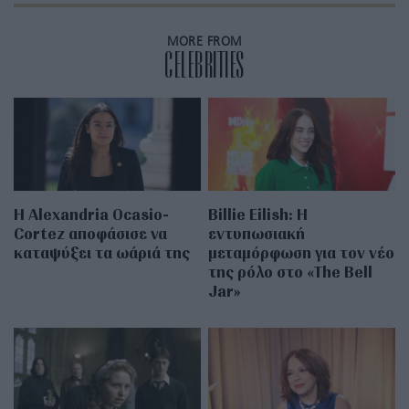
MORE FROM
CELEBRITIES
Η Alexandria Ocasio-
Billie Eilish: Η
Cortez αποφάσισε να
εντυπωσιακή
καταψύξει τα ωάριά της
μεταμόρφωση για τον νέο
της ρόλο στο «The Bell
Jar»