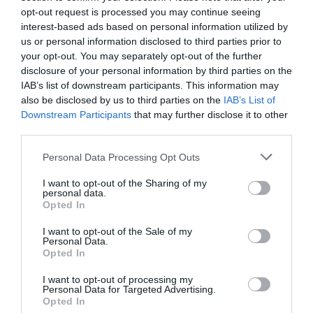
παρενόχληση και αντίποινα κατά τη διάρκεια
opt-out request is processed you may continue seeing
interest-based ads based on personal information utilized by
των γυρισμάτων της ταινίας It Ends with Us. Η
us or personal information disclosed to third parties prior to
ηθοποιός υποστήριξε επίσης ότι οργανώθηκε
your opt-out. You may separately opt-out of the further
εκστρατεία δυσφήμησης εις βάρος της.
disclosure of your personal information by third parties on the
IAB’s list of downstream participants. This information may
also be disclosed by us to third parties on the
IAB’s List of
Τον Ιανουάριο του 2025, ο Baldoni και η Wayfarer
Downstream Participants
that may further disclose it to other
Studios απάντησαν με ανταγωγή ύψους 400
third parties.
εκατομμυρίων δολαρίων κατά της Lively, του
Personal Data Processing Opt Outs
συζύγου της Ryan Reynolds και της εφημερίδας
I want to opt-out of the Sharing of my
The New York Times, επικαλούμενοι, μεταξύ
personal data.
Opted In
άλλων, δυσφήμιση και εκβιασμό. Η υπόθεση
απορρίφθηκε στο σύνολό της από τον δικαστή.
I want to opt-out of the Sale of my
Personal Data.
Opted In
Η δικαστική διαμάχη συνεχίστηκε στο πλαίσιο
I want to opt-out of processing my
της αγωγής της Lively, με τον δικαστή να
Personal Data for Targeted Advertising.
Opted In
απορρίπτει τον Απρίλιο του 2026 τις