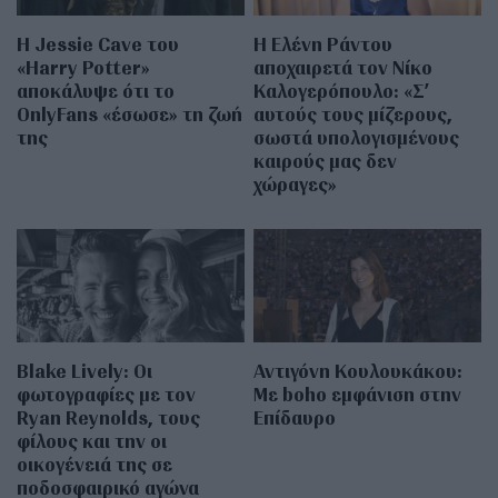
Η Jessie Cave του
Η Ελένη Ράντου
«Harry Potter»
αποχαιρετά τον Νίκο
αποκάλυψε ότι το
Καλογερόπουλο: «Σ’
OnlyFans «έσωσε» τη ζωή
αυτούς τους μίζερους,
της
σωστά υπολογισμένους
καιρούς μας δεν
χώραγες»
Blake Lively: Οι
Αντιγόνη Κουλουκάκου:
φωτογραφίες με τον
Με boho εμφάνιση στην
Ryan Reynolds, τους
Επίδαυρο
φίλους και την οι
οικογένειά της σε
ποδοσφαιρικό αγώνα