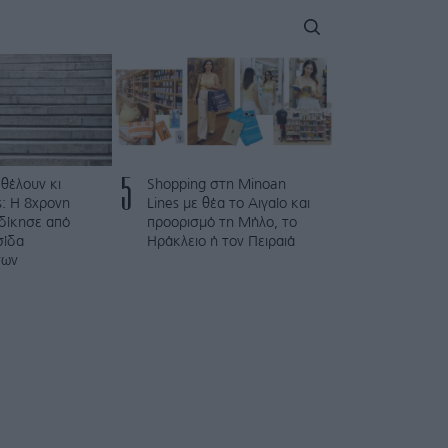
5
 θέλουν κι
Shopping στη Minoan
: Η 8χρονη
Lines με θέα το Αιγαίο και
κδίκησε από
προορισμό τη Μήλο, το
σίδα
Ηράκλειο ή τον Πειραιά
των