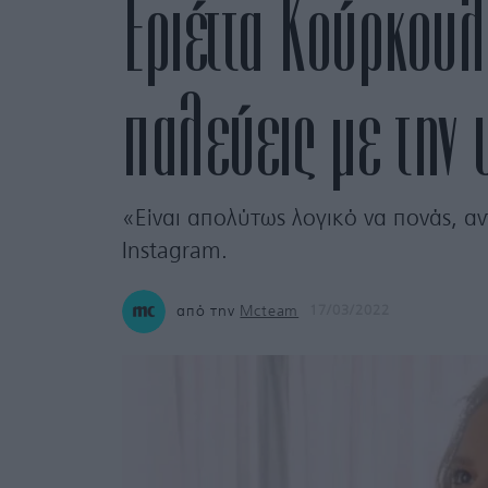
Εριέττα Κούρκουλ
παλεύεις με την 
«Είναι απολύτως λογικό να πονάς, αν
Instagram.
από την
Mcteam
17/03/2022