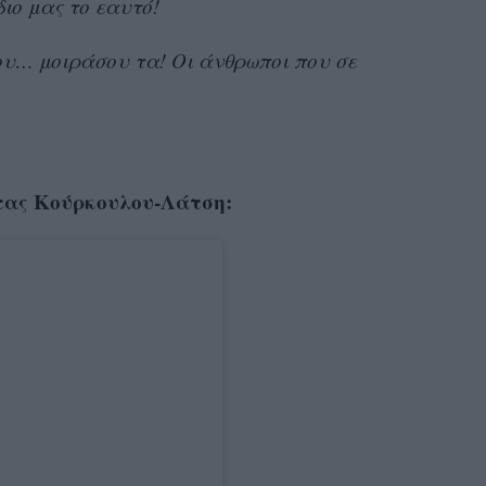
ιο μας το εαυτό!
υ… μοιράσου τα! Οι άνθρωποι που σε
τας Κούρκουλου-Λάτση: