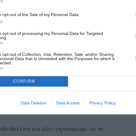
In
ωτιέσαι γιατί δεν είσαι εσύ αυτή η γυναίκα…
ίνωση
αυτή;
o opt-out of the Sale of my Personal Data.
In
to opt-out of processing my Personal Data for Targeted
ing.
In
 αναρωτιέσαι γιατί δεν είσαι εσύ αυτή η
o opt-out of Collection, Use, Retention, Sale, and/or Sharing
ίναι δική σου η ανακοίνωση αυτή;»
ersonal Data that Is Unrelated with the Purposes for which it
lected.
In
πονέσει
 έχεις
τόσο πολύ – σωματικά και
ια τις θυσίες που έχεις κάνει;
CONFIRM
 και να σκέφτεσαι όλα τα παραπάνω και το
Data Deletion
Data Access
Privacy Policy
 είναι να επιβαρύνεις τον εαυτό σου με το
σθανθεί έτσι και όλες ντραπήκαμε να το