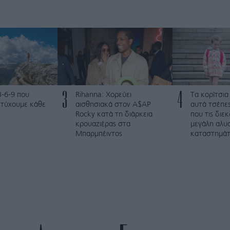
3
4
3-6-9 που
Rihanna: Χορεύει
Τα κορίτσια
ετύχουμε κάθε
αισθησιακά στον A$AP
αυτά τσέπες
Rocky κατά τη διάρκεια
που τις διε
κρουαζιέρας στα
μεγάλη αλυ
Μπαρμπέιντος
καταστημά