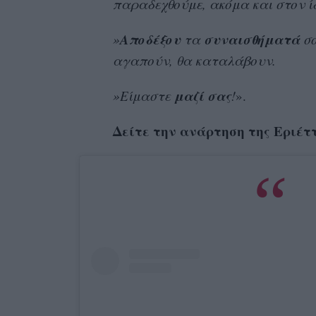
παραδεχθούμε, ακόμα και στον ίδ
Αποδέξου
συναισθήματά
»
τα
σο
αγαπούν, θα καταλάβουν.
μαζί
σας
»Είμαστε
!
».
Δείτε την ανάρτηση της Εριέτ