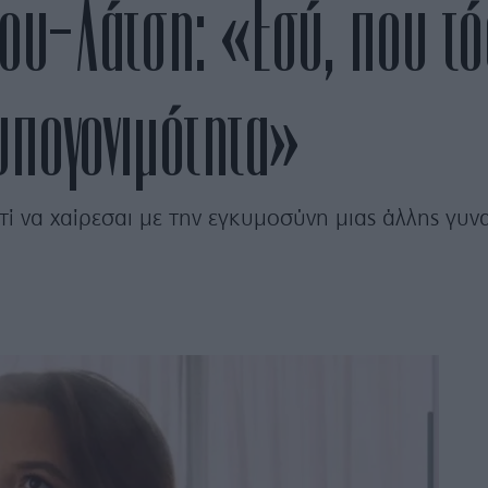
ου-Λάτση: «Εσύ, που τό
υπογονιμότητα»
τί να χαίρεσαι με την εγκυμοσύνη μιας άλλης γυν