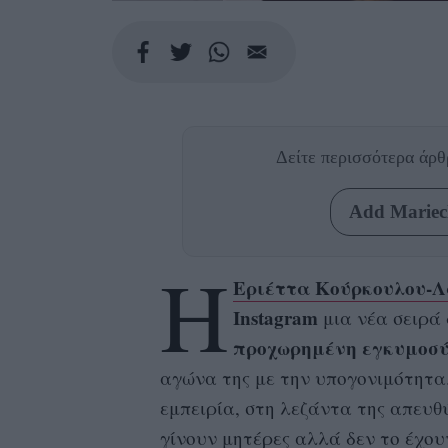
Δείτε περισσότερα άρ
Add Mariecl
Η
Εριέττα Κούρκουλου-
Instagram
μια νέα σειρά
προχωρημένη
εγκυμοσ
αγώνα της με την υπογονιμότητα.
εμπειρία, στη λεζάντα της απευθ
γίνουν μητέρες αλλά δεν το έχου