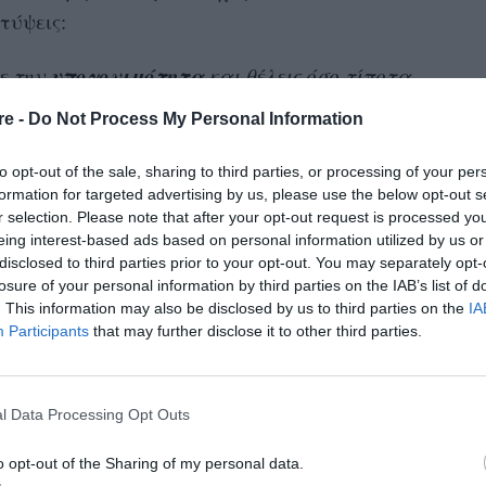
τύψεις:
υπογονιμότητα
ε την
και θέλεις όσο τίποτα
ίναι δυνατόν να μη χαίρεσαι με την
re -
Do Not Process My Personal Information
κολλητής σου, ή την όψη της όμορφης κοιλίτσας
υθείς στο instagram;
to opt-out of the sale, sharing to third parties, or processing of your per
formation for targeted advertising by us, please use the below opt-out s
r selection. Please note that after your opt-out request is processed y
απογοητεύεσαι
ωριέσαι και να
στο άκουσμα
eing interest-based ads based on personal information utilized by us or
ας νέας ζωής;
disclosed to third parties prior to your opt-out. You may separately opt-
losure of your personal information by third parties on the IAB’s list of
. This information may also be disclosed by us to third parties on the
IA
ηγείται αλλιώς! Σωστά;
Participants
that may further disclose it to other third parties.
l Data Processing Opt Outs
αι απλά… άνθρωπος. Είναι απολύτως λογικό
o opt-out of the Sharing of my personal data.