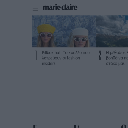
1
2
Pillbox hat: Το καπέλο που
Η μέθοδος 
λατρεύουν οι fashion
βοηθά να π
insiders
στόχο μας