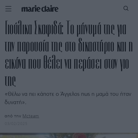
Γιούλικα Σκαφιδά: Το μήνυμά της για
την παρουσία της στο δικαστήριο και η
εικόνα που θέλει να περάσει στον γιο
της
«Θέλω να πει κάποτε ο Άγγελος πως η μαμά του ήταν
δυνατή».
από την
Mcteam
03/02/2025