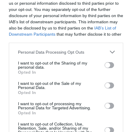
us or personal information disclosed to third parties prior to
γιο της, Άγγελο, να περπατά και την ίδια να
your opt-out. You may separately opt-out of the further
φωτογραφίζεται και να συνομιλεί με τις
disclosure of your personal information by third parties on the
IAB’s list of downstream participants. This information may
δικηγόρους της.
also be disclosed by us to third parties on the
IAB’s List of
Downstream Participants
that may further disclose it to other
Δείτε την ανάρτησή της:
third parties.
Personal Data Processing Opt Outs
I want to opt-out of the Sharing of my
personal data.
Opted In
I want to opt-out of the Sale of my
Personal Data.
Opted In
I want to opt-out of processing my
Personal Data for Targeted Advertising.
Opted In
I want to opt-out of Collection, Use,
Retention, Sale, and/or Sharing of my