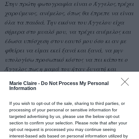
Στην πρώτη φωτογραφία είναι ο Άγγελος,τρέχει
χαρούμενος, ανέμελος, όπως θα έπρεπε να είναι
όλα τα παιδιά. Την εικόνα του Άγγελου είχα
σήμερα στο μυαλό μου, να τρέχει ανέμελος και
έδωσα υπόσχεση στον εαυτό μου όσο κι αν με
φθείρει να είμαι εκεί ξανά και ξανά, να μην
υπολογίσω προσωπικό κόστος να πει κάποτε ο
Άγγελος πως η μαμά του ήταν δυνατή και
πάλεψε για να γίνει πιο όμορφος και πιο
Marie Claire -
Do Not Process My Personal
δίκαιος αυτός ο κόσμος.
Information
Έλλη και Μαριζάννα,
If you wish to opt-out of the sale, sharing to third parties, or
processing of your personal or sensitive information for
targeted advertising by us, please use the below opt-out
Σας ευχαριστώ πολύ που είστε μαζί μου ς’
section to confirm your selection. Please note that after your
αυτόν τον αγώνα»,
έγραψε δίπλα από ένα
opt-out request is processed you may continue seeing
καρουζέλ φωτογραφιών στο οποίο βλέπουμε τον
interest-based ads based on personal information utilized by