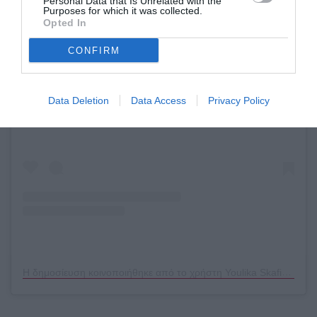
Personal Data that Is Unrelated with the
Purposes for which it was collected.
Opted In
CONFIRM
Δείτε αυτή τη δημοσίευση στο Instagram.
Data Deletion
Data Access
Privacy Policy
Η δημοσίευση κοινοποιήθηκε από το χρήστη Youlika Skafida (@youlika.skafida)