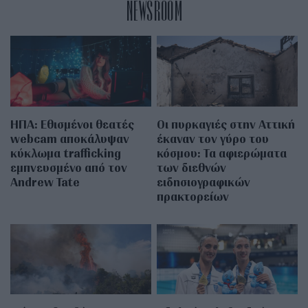
NEWSROOM
ΗΠΑ: Εθισμένοι θεατές
Οι πυρκαγιές στην Αττική
webcam αποκάλυψαν
έκαναν τον γύρο του
κύκλωμα trafficking
κόσμου: Τα αφιερώματα
εμπνευσμένο από τον
των διεθνών
Andrew Tate
ειδησιογραφικών
πρακτορείων