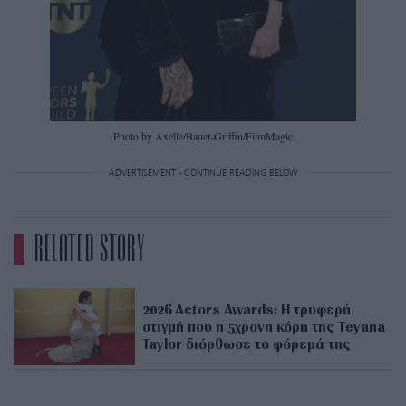
Photo by Axelle/Bauer-Griffin/FilmMagic
ADVERTISEMENT - CONTINUE READING BELOW
RELATED STORY
2026 Actors Awards: Η τρυφερή
στιγμή που η 5χρονη κόρη της Teyana
Taylor διόρθωσε το φόρεμά της