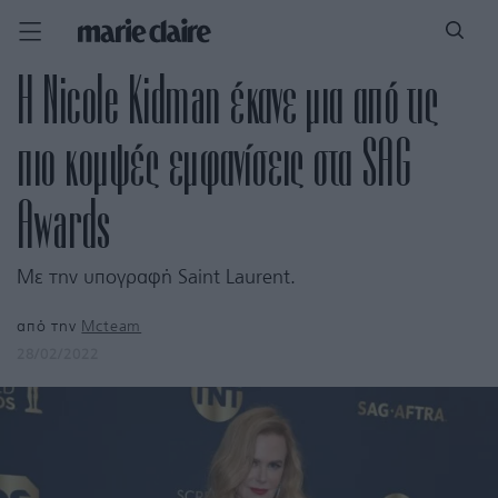
H Nicole Kidman έκανε μια από τις
πιο κομψές εμφανίσεις στα SAG
Awards
Με την υπογραφή Saint Laurent.
από την
Mcteam
28/02/2022