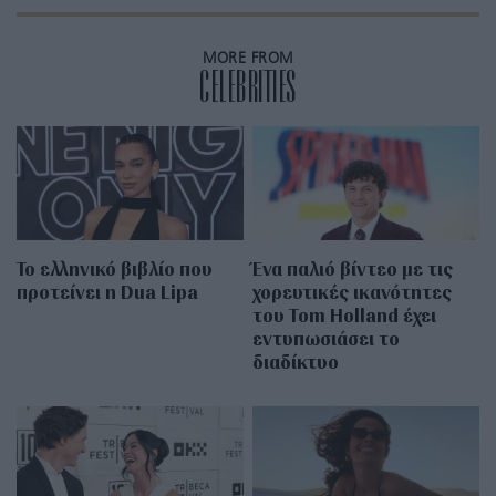
MORE FROM
CELEBRITIES
Το ελληνικό βιβλίο που
Ένα παλιό βίντεο με τις
προτείνει η Dua Lipa
χορευτικές ικανότητες
του Tom Holland έχει
εντυπωσιάσει το
διαδίκτυο