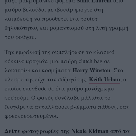
Saint Laurent
μάξι, μακρυμάνικο φόρεμα
από
μαύρο βελούδο, με ιβουάρ φιόγκο στη
λαιμόκοψη να προσθέτει ένα τουίστ
θηλυκότητας και ρομαντισμού στη λιτή γραμμή
του ρούχου.
Την εμφάνισή της συμπλήρωσε το κλασικό
κόκκινο κραγιόν, μια μαύρη clutch bag σε
Harry Winston
λουστρίνι και κοσμήματα
. Στο
Keith Urban
πλευρό της είχε τον σύζυγό της,
, ο
οποίος επένδυσε σε ένα μαύρο μονόχρωμο
κοστούμι. Ο φακός συνέλαβε μάλιστα το
ζευγάρι να ανταλλάσσει βλέμματα πάθους, σαν
φρεσκοερωτευμένοι.
Δείτε φωτογραφίες της Nicole Kidman από τα