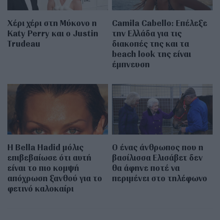
Χέρι χέρι στη Μύκονο η
Camila Cabello: Επέλεξε
Katy Perry και ο Justin
την Ελλάδα για τις
Trudeau
διακοπές της και τα
beach look της είναι
έμπνευση
Η Bella Hadid μόλις
Ο ένας άνθρωπος που η
επιβεβαίωσε ότι αυτή
βασίλισσα Ελισάβετ δεν
είναι το πιο κομψή
θα άφηνε ποτέ να
απόχρωση ξανθού για το
περιμένει στο τηλέφωνο
φετινό καλοκαίρι