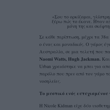
«Σου το ορκίζομαι, γλίστρ
ξέρω πώς το έκανε. Ήταν α
μόνη της και σκέφτη
Σε κάθε περίπτωση, μέχρι τα 38α 
ο ένας και μοναδικός. Ο γάμος έγι
Αυστραλία, σε μια τελετή που π
Naomi Watts,
Hugh Jackman.
Και 
Urban χρειάστηκε να μπει για απ
παρόλο που πριν από τον γάμο τ
νοσηλείες.
Το μυστικό ενός ευτυχισμένου
Η Nicole Kidman είχε δύο υιοθετη