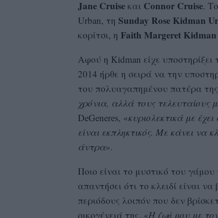
Jane Cruise
Connor Cruise
και
. Τ
Sunday Rose Kidman U
Urban, τη
Faith Margeret Kidman
κορίτσι, η
Αφού η Kidman είχε υποστηρίξει 
2014 ήρθε η σειρά να την υποστηρ
του πολυαγαπημένου πατέρα της
χρόνια, αλλά τους τελευταίους μ
DeGeneres, «
κυριολεκτικά με έχει
είναι εκπληκτικός. Με κάνει να 
άντρα
».
Ποιο είναι το μυστικό του γάμου 
απαντήσει ότι το κλειδί είναι να
περιόδους λοιπόν που δεν βρίσκε
οικογένειά της. «
Η ζωή μου με τον