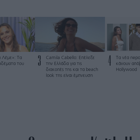
3
4
 Λέμε»: Τα
Camila Cabello: Επέλεξε
Τα νέα nepo
ρδέματα του
την Ελλάδα για τις
κάνουν από
διακοπές της και τα beach
Hollywood
look της είναι έμπνευση