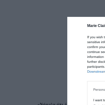
Marie Clai
If you wish 
sensitive in
confirm you
continue se
information 
further disc
participants
Downstream 
Persona
I want t
«Νόμιζα ότι δεν ενδιαφέρεται