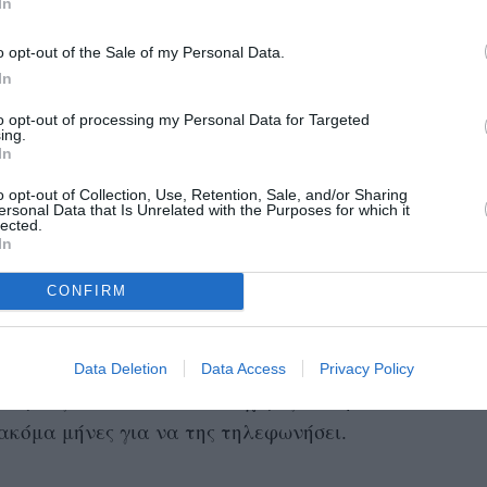
In
Tom
 το διαζύγιο της Nicole Kidman από τον
o opt-out of the Sale of my Personal Data.
In
ι ήταν –σχεδόν- έρωτας με την πρώτη ματιά, αν
ιατί δεν κατάλαβαν από την αρχή ο ένας το
to opt-out of processing my Personal Data for Targeted
ing.
 να σκέφτομαι ότι τον είχα ερωτευτεί, αλλά
In
να
» θα έλεγε πολλά χρόνια μετά η Kidman
o opt-out of Collection, Use, Retention, Sale, and/or Sharing
ersonal Data that Is Unrelated with the Purposes for which it
lected.
In
Oprah
ς του Urban, όπως τις περιέγραψε στην
CONFIRM
τρησε κατά μήκος του χώρου, αιωρείτο. Δεν
ο και υπήρξε μια στιγμή που ήταν μόνη της
ης πω γεια
». Από την πρώτη κουβέντα που
Data Deletion
Data Access
Privacy Policy
ιριάζουν, αν και όπως ισχυρίζεται η Kidman,
ακόμα μήνες για να της τηλεφωνήσει.