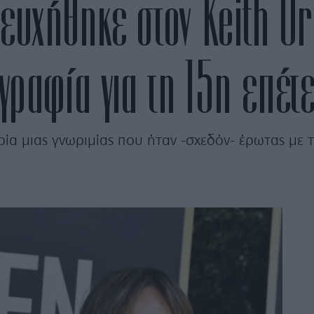
ευχήθηκε στον Keith Ur
ραφία για τη 15η επέτε
ία μιας γνωριμίας που ήταν -σχεδόν- έρωτας με 