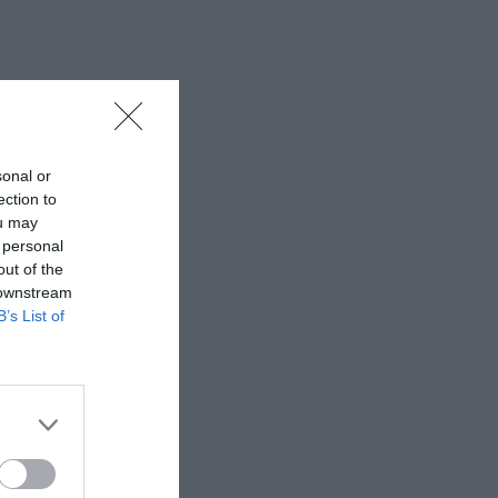
sonal or
ection to
ou may
 personal
out of the
 downstream
B’s List of