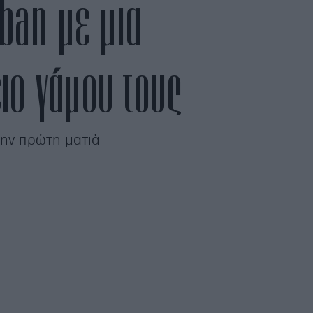
ban με μια
ιο γάμου τους
την πρώτη ματιά