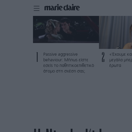
1
2
Passive aggressive
«Έχουμε και
behaviour: Μήπως είστε
μεγάλα μπε
εσείς το παθητικοεπιθετικό
έρωτα
άτομο στη σχέση σας;