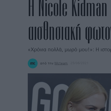
Η Nicole Kidman 
αισθησιακή φωτογ
«Χρόνια πολλά, μωρό μου!»: Η ιστορ
από την
Mcteam
25/06/2021