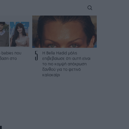
5
 babies που
Η Bella Hadid μόλις
βαση στο
επιβεβαίωσε ότι αυτή είναι
το πιο κομψή απόχρωση
ξανθού για το φετινό
καλοκαίρι