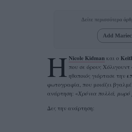
Δείτε περισσότερα άρ
Add Mariecl
Η
Nicole Kidman
Keit
και ο
που σε όρους Χόλιγουντ
επ
ηθοποιός γιόρτασε την
φωτογραφία, που μοιάζει βγαλμένη
ανάρτηση: «
Χρόνια πολλά, μωρό 
Δες την ανάρτηση: