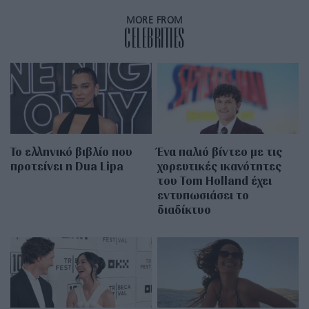
MORE FROM
CELEBRITIES
Το ελληνικό βιβλίο που
Ένα παλιό βίντεο με τις
προτείνει η Dua Lipa
χορευτικές ικανότητες
του Tom Holland έχει
εντυπωσιάσει το
διαδίκτυο