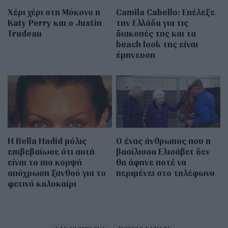
Χέρι χέρι στη Μύκονο η
Camila Cabello: Επέλεξε
Katy Perry και ο Justin
την Ελλάδα για τις
Trudeau
διακοπές της και τα
beach look της είναι
έμπνευση
Η Bella Hadid μόλις
Ο ένας άνθρωπος που η
επιβεβαίωσε ότι αυτή
βασίλισσα Ελισάβετ δεν
είναι το πιο κομψή
θα άφηνε ποτέ να
απόχρωση ξανθού για το
περιμένει στο τηλέφωνο
φετινό καλοκαίρι