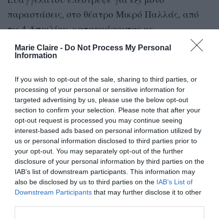
παραστάσεις, στο θέατρο Μικρό Παλλάς, από
τις 4 Απριλίου, καταγράφοντας με
τρυφερότητα και χιούμορ την πορεία ενός νέου
Marie Claire -
Do Not Process My Personal
Information
ανθρώπου, σε έναν κόσμο που δεν κατανοεί. Ο
Γιώργος Σουλεϊμάν προσεγγίζει με ευαισθησία
If you wish to opt-out of the sale, sharing to third parties, or
τις πιο κρυφές πτυχές μιας αιχμηρής
processing of your personal or sensitive information for
προσωπικότητας με την Δανάη Μπάρκα στον
targeted advertising by us, please use the below opt-out
section to confirm your selection. Please note that after your
ομώνυμο ρόλο να εναλλάσσει πρόσωπα και
opt-out request is processed you may continue seeing
συναισθήματα δημιουργώντας μια ηρωίδα που
interest-based ads based on personal information utilized by
us or personal information disclosed to third parties prior to
ταυτίστηκε μαζί της κι έμεινε χαραγμένη στο
your opt-out. You may separately opt-out of the further
μυαλό και την καρδιά των θεατών.
disclosure of your personal information by third parties on the
IAB’s list of downstream participants. This information may
also be disclosed by us to third parties on the
IAB’s List of
Στον ρόλο της μητέρας ακούγεται η φωνή της
Downstream Participants
that may further disclose it to other
Μαρίας Καβογιάννη
.
third parties.