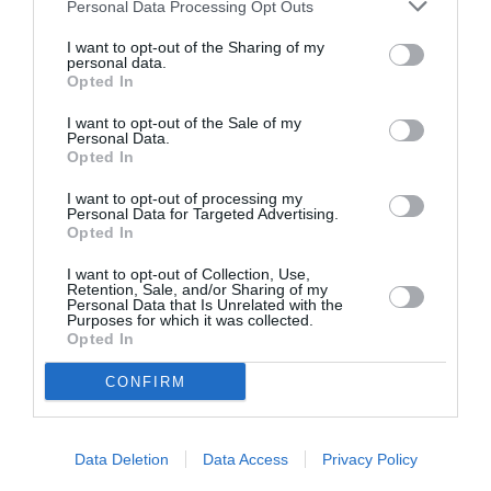
Personal Data Processing Opt Outs
Το τραγούδι «Στην Επόμενη Ζωή» έγραψε ειδικά
για την παράσταση ο Θέμης Καραμουρατίδης σε
I want to opt-out of the Sharing of my
personal data.
στίχους Γεράσιμου Ευαγγελάτου.
Opted In
I want to opt-out of the Sale of my
Δείτε τη Χριστίνα Χειλά Φαμέλη με τον
Personal Data.
Opted In
Κωνσταντίνο Χειλά και την Ευγενία
Σαμαρά:
I want to opt-out of processing my
Personal Data for Targeted Advertising.
Opted In
I want to opt-out of Collection, Use,
Retention, Sale, and/or Sharing of my
Personal Data that Is Unrelated with the
Purposes for which it was collected.
Opted In
CONFIRM
Data Deletion
Data Access
Privacy Policy