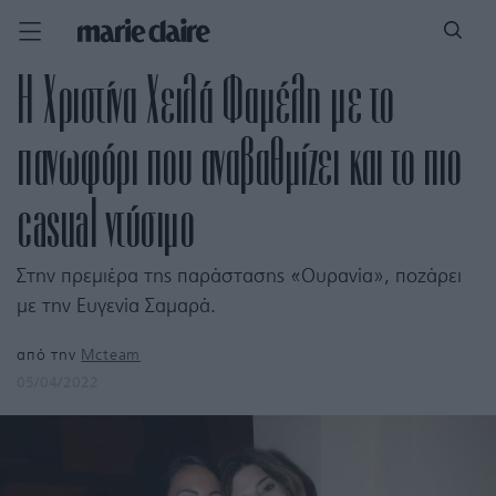
Η Χριστίνα Χειλά Φαμέλη με το
πανωφόρι που αναβαθμίζει και το πιο
casual ντύσιμο
Στην πρεμιέρα της παράστασης «Ουρανία», ποζάρει
με την Ευγενία Σαμαρά.
από την
Mcteam
05/04/2022